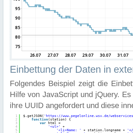
Einbettung der Daten in ext
Folgendes Beispiel zeigt die Einbe
Hilfe von JavaScript und jQuery. E
ihre UUID angefordert und diese inn
1
$.getJSON(
'
https://www.pegelonline.wsv.de/webservice
2
function
(station) {
3
var
html =
4
'<ul>'
+
5
'<li>Name: '
+ station.longname + 
'<