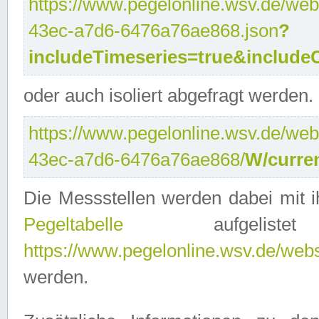
https://www.pegelonline.wsv.de/web
43ec-a7d6-6476a76ae868.json
?
includeTimeseries=true&include
oder auch isoliert abgefragt werden.
https://www.pegelonline.wsv.de/web
43ec-a7d6-6476a76ae868/
W/curre
Die Messstellen werden dabei mit ih
Pegeltabelle
aufgelist
https://www.pegelonline.wsv.de/webse
werden.