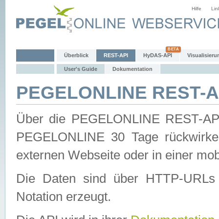
Hilfe
Lin
Überblick
REST-API
HyDAS-API
Visualisieru
User's Guide
Dokumentation
PEGELONLINE REST-AP
Über die PEGELONLINE REST-API 
PEGELONLINE 30 Tage rückwirkend
externen Webseite oder in einer mob
Die Daten sind über HTTP-URLs 
Notation erzeugt.