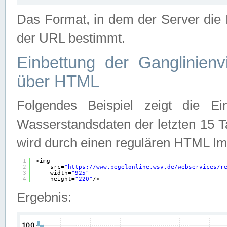
Das Format, in dem der Server die D
der URL bestimmt.
Einbettung der Ganglinienv
über HTML
Folgendes Beispiel zeigt die Ein
Wasserstandsdaten der letzten 15 T
wird durch einen regulären HTML Im
1
<img
2
src=
"
https://www.pegelonline.wsv.de/webservices/r
3
width=
"925"
4
height=
"220"
/>
Ergebnis: