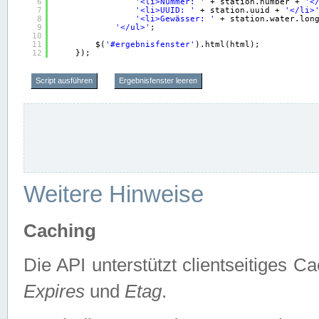
6
'<li>Nummer: '
+ station.number + 
'<
7
'<li>UUID: '
+ station.uuid + 
'</li>
8
'<li>Gewässer: '
+ station.water.lon
9
'</ul>'
;
10
11
$(
'#ergebnisfenster'
).html(html);
12
});
Script ausführen
Ergebnisfenster leeren
Weitere Hinweise
Caching
Die API unterstützt clientseitiges
Expires
und
Etag
.