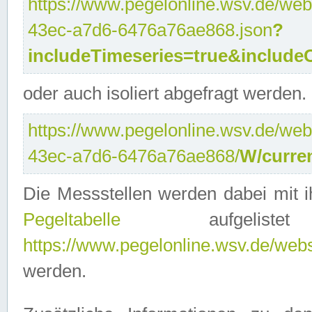
https://www.pegelonline.wsv.de/web
43ec-a7d6-6476a76ae868.json
?
includeTimeseries=true&include
oder auch isoliert abgefragt werden.
https://www.pegelonline.wsv.de/web
43ec-a7d6-6476a76ae868/
W/curre
Die Messstellen werden dabei mit ih
Pegeltabelle
aufgelist
https://www.pegelonline.wsv.de/webse
werden.