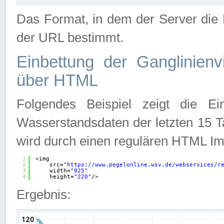
Das Format, in dem der Server die D
der URL bestimmt.
Einbettung der Ganglinienv
über HTML
Folgendes Beispiel zeigt die Ein
Wasserstandsdaten der letzten 15 T
wird durch einen regulären HTML Im
1
<img
2
src=
"
https://www.pegelonline.wsv.de/webservices/r
3
width=
"925"
4
height=
"220"
/>
Ergebnis: