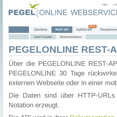
Hilfe
Lin
Überblick
REST-API
HyDAS-API
Visualisieru
User's Guide
Dokumentation
PEGELONLINE REST-AP
Über die PEGELONLINE REST-API 
PEGELONLINE 30 Tage rückwirkend
externen Webseite oder in einer mob
Die Daten sind über HTTP-URLs 
Notation erzeugt.