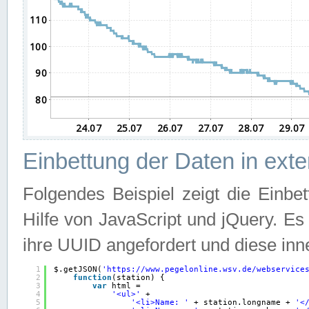
Einbettung der Daten in ext
Folgendes Beispiel zeigt die Einbe
Hilfe von JavaScript und jQuery. E
ihre UUID angefordert und diese inn
1
$.getJSON(
'
https://www.pegelonline.wsv.de/webservice
2
function
(station) {
3
var
html =
4
'<ul>'
+
5
'<li>Name: '
+ station.longname + 
'<