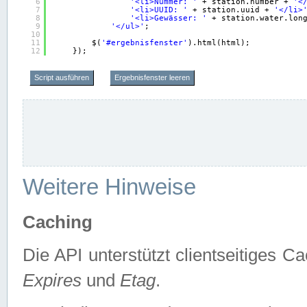
6
'<li>Nummer: '
+ station.number + 
'<
7
'<li>UUID: '
+ station.uuid + 
'</li>
8
'<li>Gewässer: '
+ station.water.lon
9
'</ul>'
;
10
11
$(
'#ergebnisfenster'
).html(html);
12
});
Script ausführen
Ergebnisfenster leeren
Weitere Hinweise
Caching
Die API unterstützt clientseitiges
Expires
und
Etag
.