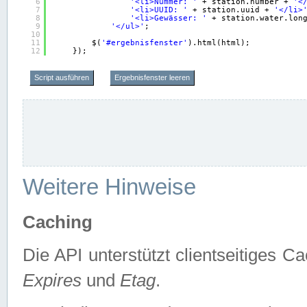
6
'<li>Nummer: '
+ station.number + 
'<
7
'<li>UUID: '
+ station.uuid + 
'</li>
8
'<li>Gewässer: '
+ station.water.lon
9
'</ul>'
;
10
11
$(
'#ergebnisfenster'
).html(html);
12
});
Script ausführen
Ergebnisfenster leeren
Weitere Hinweise
Caching
Die API unterstützt clientseitiges
Expires
und
Etag
.