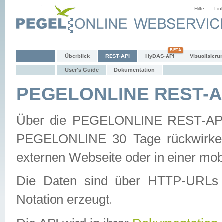
Hilfe
Lin
Überblick
REST-API
HyDAS-API
Visualisieru
User's Guide
Dokumentation
PEGELONLINE REST-AP
Über die PEGELONLINE REST-API 
PEGELONLINE 30 Tage rückwirkend
externen Webseite oder in einer mob
Die Daten sind über HTTP-URLs 
Notation erzeugt.