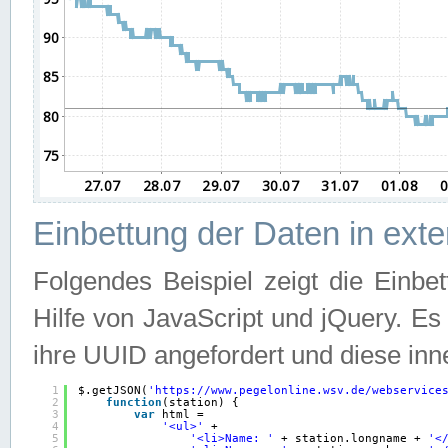
Einbettung der Daten in ext
Folgendes Beispiel zeigt die Einbe
Hilfe von JavaScript und jQuery. E
ihre UUID angefordert und diese inn
1
$.getJSON(
'
https://www.pegelonline.wsv.de/webservice
2
function
(station) {
3
var
html =
4
'<ul>'
+
5
'<li>Name: '
+ station.longname + 
'<