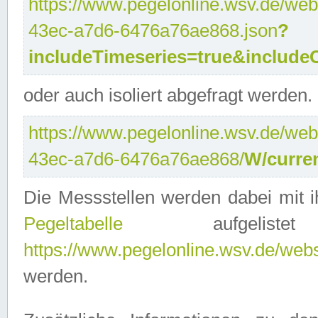
https://www.pegelonline.wsv.de/web
43ec-a7d6-6476a76ae868.json
?
includeTimeseries=true&include
oder auch isoliert abgefragt werden.
https://www.pegelonline.wsv.de/web
43ec-a7d6-6476a76ae868/
W/curre
Die Messstellen werden dabei mit ih
Pegeltabelle
aufgelist
https://www.pegelonline.wsv.de/webse
werden.