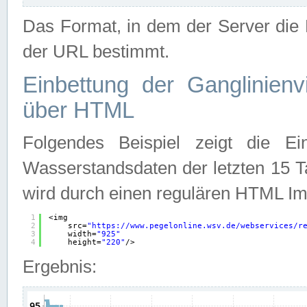
Das Format, in dem der Server die D
der URL bestimmt.
Einbettung der Ganglinienv
über HTML
Folgendes Beispiel zeigt die Ein
Wasserstandsdaten der letzten 15 T
wird durch einen regulären HTML Im
1
<img
2
src=
"
https://www.pegelonline.wsv.de/webservices/r
3
width=
"925"
4
height=
"220"
/>
Ergebnis: