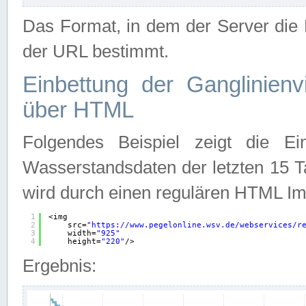
Das Format, in dem der Server die D
der URL bestimmt.
Einbettung der Ganglinienv
über HTML
Folgendes Beispiel zeigt die Ein
Wasserstandsdaten der letzten 15 T
wird durch einen regulären HTML Im
1
<img
2
src=
"
https://www.pegelonline.wsv.de/webservices/r
3
width=
"925"
4
height=
"220"
/>
Ergebnis: