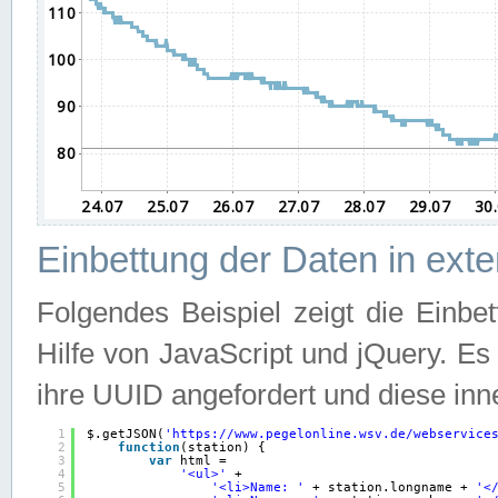
Einbettung der Daten in ext
Folgendes Beispiel zeigt die Einbe
Hilfe von JavaScript und jQuery. E
ihre UUID angefordert und diese inn
1
$.getJSON(
'
https://www.pegelonline.wsv.de/webservice
2
function
(station) {
3
var
html =
4
'<ul>'
+
5
'<li>Name: '
+ station.longname + 
'<