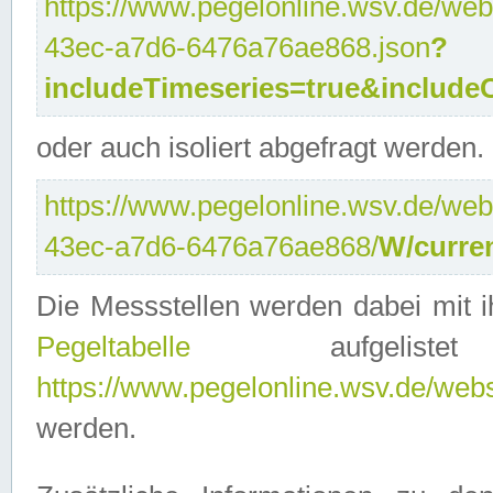
https://www.pegelonline.wsv.de/web
43ec-a7d6-6476a76ae868.json
?
includeTimeseries=true&include
oder auch isoliert abgefragt werden.
https://www.pegelonline.wsv.de/web
43ec-a7d6-6476a76ae868/
W/curre
Die Messstellen werden dabei mit ih
Pegeltabelle
aufgelist
https://www.pegelonline.wsv.de/webse
werden.