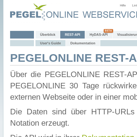
Hilfe
Lin
Überblick
REST-API
HyDAS-API
Visualisieru
User's Guide
Dokumentation
PEGELONLINE REST-AP
Über die PEGELONLINE REST-API 
PEGELONLINE 30 Tage rückwirkend
externen Webseite oder in einer mob
Die Daten sind über HTTP-URLs 
Notation erzeugt.