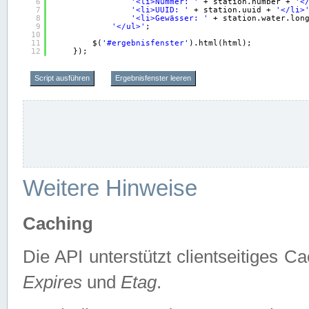
6
'<li>Nummer: '
+ station.number + 
'<
7
'<li>UUID: '
+ station.uuid + 
'</li>
8
'<li>Gewässer: '
+ station.water.lon
9
'</ul>'
;
10
11
$(
'#ergebnisfenster'
).html(html);
12
});
Script ausführen
Ergebnisfenster leeren
Weitere Hinweise
Caching
Die API unterstützt clientseitiges
Expires
und
Etag
.