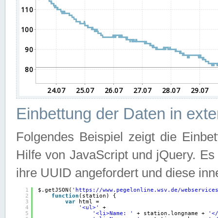
Einbettung der Daten in ext
Folgendes Beispiel zeigt die Einbe
Hilfe von JavaScript und jQuery. E
ihre UUID angefordert und diese inn
1
$.getJSON(
'
https://www.pegelonline.wsv.de/webservice
2
function
(station) {
3
var
html =
4
'<ul>'
+
5
'<li>Name: '
+ station.longname + 
'<