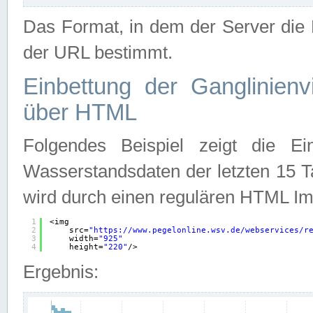
Das Format, in dem der Server die D
der URL bestimmt.
Einbettung der Ganglinienv
über HTML
Folgendes Beispiel zeigt die Ein
Wasserstandsdaten der letzten 15 T
wird durch einen regulären HTML Im
1
<img
2
src=
"
https://www.pegelonline.wsv.de/webservices/r
3
width=
"925"
4
height=
"220"
/>
Ergebnis: