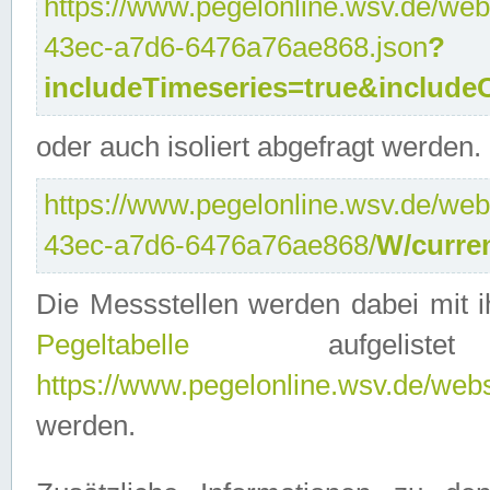
https://www.pegelonline.wsv.de/web
43ec-a7d6-6476a76ae868.json
?
includeTimeseries=true&include
oder auch isoliert abgefragt werden.
https://www.pegelonline.wsv.de/web
43ec-a7d6-6476a76ae868/
W/curre
Die Messstellen werden dabei mit ih
Pegeltabelle
aufgelist
https://www.pegelonline.wsv.de/webse
werden.