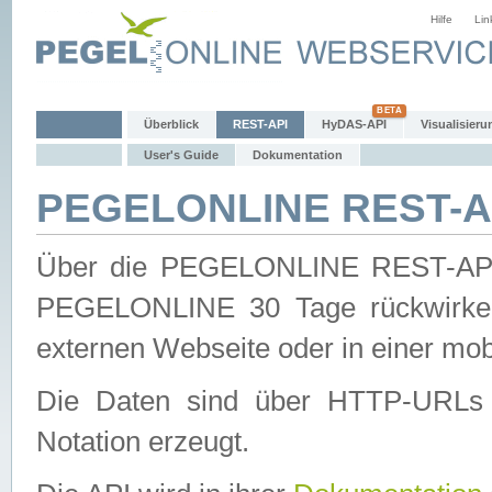
Hilfe
Lin
Überblick
REST-API
HyDAS-API
Visualisieru
User's Guide
Dokumentation
PEGELONLINE REST-AP
Über die PEGELONLINE REST-API 
PEGELONLINE 30 Tage rückwirkend
externen Webseite oder in einer mob
Die Daten sind über HTTP-URLs 
Notation erzeugt.