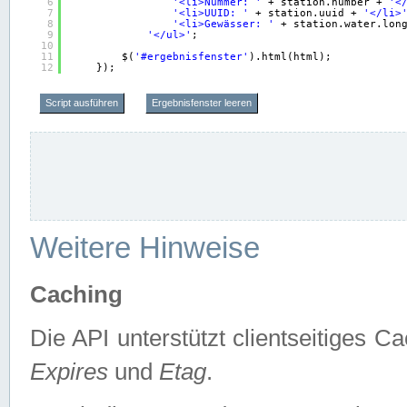
6
'<li>Nummer: '
+ station.number + 
'<
7
'<li>UUID: '
+ station.uuid + 
'</li>
8
'<li>Gewässer: '
+ station.water.lon
9
'</ul>'
;
10
11
$(
'#ergebnisfenster'
).html(html);
12
});
Script ausführen
Ergebnisfenster leeren
Weitere Hinweise
Caching
Die API unterstützt clientseitiges
Expires
und
Etag
.