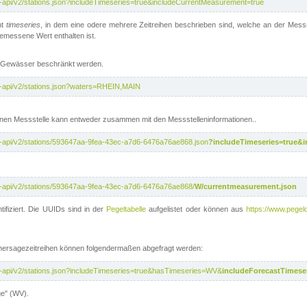
t-api/v2/stations.json?includeTimeseries=true&includeCurrentMeasurement=true
nt
timeseries
, in dem eine odere mehrere Zeitreihen beschrieben sind, welche an der Messs
 gemessene Wert enthalten ist.
te Gewässer beschränkt werden.
t-api/v2/stations.json?waters=RHEIN,MAIN
nen Messstelle kann entweder zusammen mit den Messstelleninformationen..
t-api/v2/stations/593647aa-9fea-43ec-a7d6-6476a76ae868.json
?includeTimeseries=true&
t-api/v2/stations/593647aa-9fea-43ec-a7d6-6476a76ae868/
W/currentmeasurement.json
tifiziert. Die UUIDs sind in der
Pegeltabelle
aufgelistet oder können aus
https://www.pegelo
rhersagezeitreihen können folgendermaßen abgefragt werden:
t-api/v2/stations.json?includeTimeseries=true&hasTimeseries=WV&
includeForecastTimeser
ge" (WV).