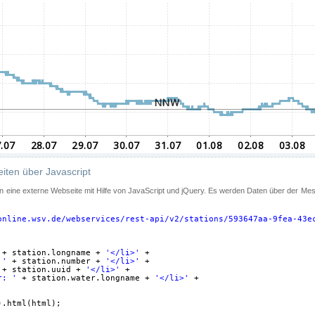
iten über Javascript
 in eine externe Webseite mit Hilfe von JavaScript und jQuery. Es werden Daten über der Me
online.wsv.de/webservices/rest-api/v2/stations/593647aa-9fea-43e
+ station.longname + 
'</li>'
+
 '
+ station.number + 
'</li>'
+
+ station.uuid + 
'</li>'
+
r: '
+ station.water.longname + 
'</li>'
+
).html(html);