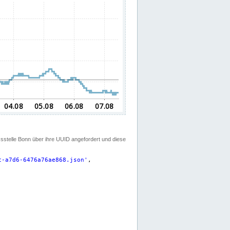
ssstelle Bonn über ihre UUID angefordert und diese
c-a7d6-6476a76ae868.json
'
,