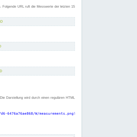
 Folgende URL ruft die Messwerte der letzten 15
5D
D
5D
. Die Darstellung wird durch einen regulären HTML
7d6-6476a76ae868/W/measurements.png?start=P15D&width=925&height=