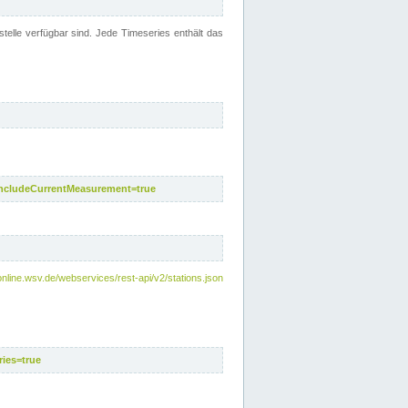
telle verfügbar sind. Jede Timeseries enthält das
includeCurrentMeasurement=true
nline.wsv.de/webservices/rest-api/v2/stations.json
ies=true