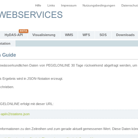
Hilfe
Links
Impressum
Nutzungsbedingungen
Datenschut
HyDAS-API
Visualisierung
WMS
WFS
SOS
Downloads
tation
 Guide
sserkundlichen Daten von PEGELONLINE 30 Tage rückwirkend abgefragt werden, um sie 
 Ergebnis wird in JSON-Notation erzeugt.
schrieben.
PEGELONLINE erfolgt mit dieser URL:
api/v2/stations.json
e Informationen zu den Zeitreihen und zum gerade aktuell gemessenen Wert. Diese Daten kö