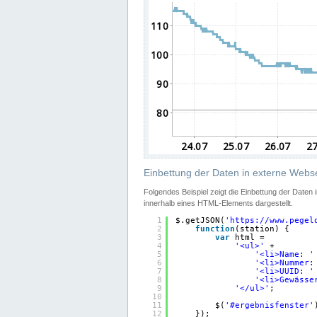
Einbettung der Daten in externe Webse
Folgendes Beispiel zeigt die Einbettung der Daten
innerhalb eines HTML-Elements dargestellt.
1
$.getJSON(
'
https://www.pegel
2
function
(station) {
3
var
html =
4
'<ul>'
+
5
'<li>Name: '
6
'<li>Nummer:
7
'<li>UUID: '
8
'<li>Gewässe
9
'</ul>'
;
10
11
$(
'#ergebnisfenster'
12
});