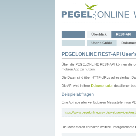
Überblick
REST-API
User's Guide
Dokumen
PEGELONLINE REST-API User's
Über die PEGELONLINE REST-API können die gewä
mobilen App zu nutzen.
Die Daten sind über HTTP-URLs adressierbar. Das
Die API wird in ihrer
Dokumentation
detaillierter be
Beispielabfragen
Eine Abfrage aller verfügbaren Messstellen von 
https://www.pegelonline.wsv.de/webservices/rest-
Die Messstellen enthalten weitere untergeordnet