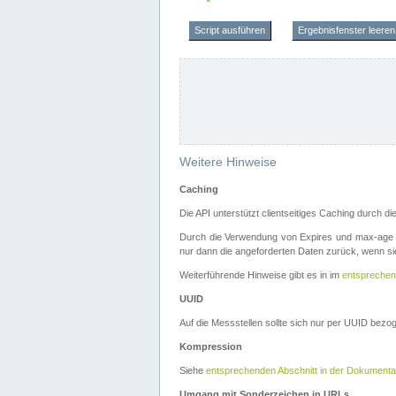
Script ausführen
Ergebnisfenster leeren
Weitere Hinweise
Caching
Die API unterstützt clientseitiges Caching durch 
Durch die Verwendung von Expires und max-age i
nur dann die angeforderten Daten zurück, wenn sie
Weiterführende Hinweise gibt es in im
entsprechen
UUID
Auf die Messstellen sollte sich nur per UUID bez
Kompression
Siehe
entsprechenden Abschnitt in der Dokumenta
Umgang mit Sonderzeichen in URLs