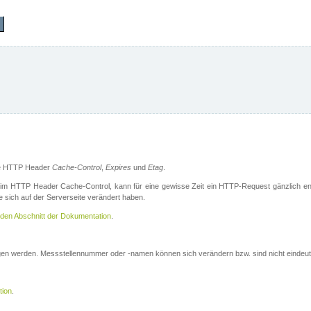
die HTTP Header
Cache-Control
,
Expires
und
Etag
.
m HTTP Header Cache-Control, kann für eine gewisse Zeit ein HTTP-Request gänzlich ent
 sich auf der Serverseite verändert haben.
den Abschnitt der Dokumentation
.
ogen werden. Messstellennummer oder -namen können sich verändern bzw. sind nicht eindeut
tion
.