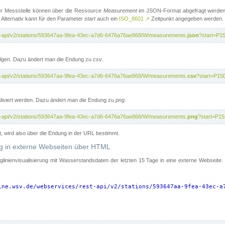
er Messstelle können über die Ressource
Measurement
im JSON-Format abgefragt werden.
 Alternativ kann für den Parameter
start
auch ein
ISO_8601
↗
Zeitpunkt angegeben werden.
st-api/v2/stations/593647aa-9fea-43ec-a7d6-6476a76ae868/W/measurements.
json
?start=P1
folgen. Dazu ändert man die Endung zu
csv
.
st-api/v2/stations/593647aa-9fea-43ec-a7d6-6476a76ae868/W/measurements.
csv
?start=P15
isiert werden. Dazu ändert man die Endung zu
png
.
st-api/v2/stations/593647aa-9fea-43ec-a7d6-6476a76ae868/W/measurements.
png
?start=P1
t, wird also über die Endung in der URL bestimmt.
ung in externe Webseiten über HTML
nglinienvisualisierung mit Wasserstandsdaten der letzten 15 Tage in eine externe Webseite
ine.wsv.de/webservices/rest-api/v2/stations/593647aa-9fea-43ec-a