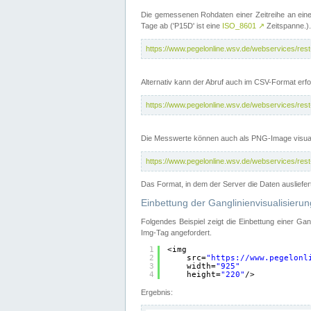
Die gemessenen Rohdaten einer Zeitreihe an ein
Tage ab ('P15D' ist eine
ISO_8601
↗
Zeitspanne.).
https://www.pegelonline.wsv.de/webservices/re
Alternativ kann der Abruf auch im CSV-Format er
https://www.pegelonline.wsv.de/webservices/re
Die Messwerte können auch als PNG-Image visual
https://www.pegelonline.wsv.de/webservices/re
Das Format, in dem der Server die Daten ausliefer
Einbettung der Ganglinienvisualisier
Folgendes Beispiel zeigt die Einbettung einer Ga
Img-Tag angefordert.
1
<img
2
src=
"
https://www.pegelonl
3
width=
"925"
4
height=
"220"
/>
Ergebnis: