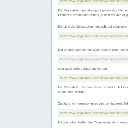
https://www.pegelonline.wsv.de/webservices/res
Die Messstellen enthalten jetzt jeweils das Eleme
Element
currentMeasurement
, in dem der aktuell
Die Liste der Messstellen kann z.B. auf bestimm
https://www.pegelonline.wsv.de/webservices/res
Der aktuelle gemessene Wasserstand einer einzel
https://www.pegelonline.wsv.de/webservices/res
oder auch isoliert abgefragt werden.
https://www.pegelonline.wsv.de/webservices/res
Die Messstellen werden dabei mit ihrer UUID iden
entnommen werden.
Zusätzliche Informationen zu den verfügbaren Vo
https://www.pegelonline.wsv.de/webservices/res
Die Zeitreihen heißen hier "Wasserstandvorhersa