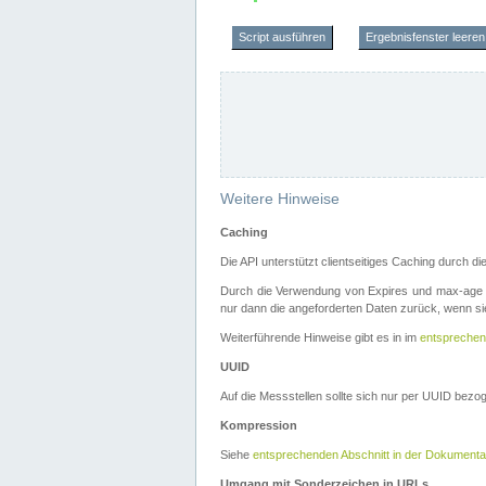
Script ausführen
Ergebnisfenster leeren
Weitere Hinweise
Caching
Die API unterstützt clientseitiges Caching durch 
Durch die Verwendung von Expires und max-age i
nur dann die angeforderten Daten zurück, wenn sie
Weiterführende Hinweise gibt es in im
entsprechen
UUID
Auf die Messstellen sollte sich nur per UUID bez
Kompression
Siehe
entsprechenden Abschnitt in der Dokumenta
Umgang mit Sonderzeichen in URLs