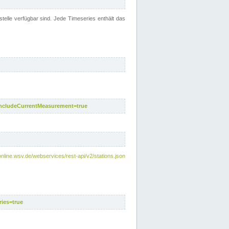
telle verfügbar sind. Jede Timeseries enthält das
includeCurrentMeasurement=true
nline.wsv.de/webservices/rest-api/v2/stations.json
ies=true