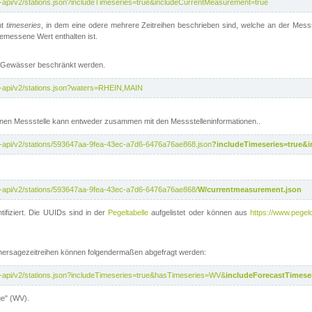
t-api/v2/stations.json?includeTimeseries=true&includeCurrentMeasurement=true
nt
timeseries
, in dem eine odere mehrere Zeitreihen beschrieben sind, welche an der Messs
 gemessene Wert enthalten ist.
te Gewässer beschränkt werden.
t-api/v2/stations.json?waters=RHEIN,MAIN
nen Messstelle kann entweder zusammen mit den Messstelleninformationen..
t-api/v2/stations/593647aa-9fea-43ec-a7d6-6476a76ae868.json
?includeTimeseries=true&
t-api/v2/stations/593647aa-9fea-43ec-a7d6-6476a76ae868/
W/currentmeasurement.json
tifiziert. Die UUIDs sind in der
Pegeltabelle
aufgelistet oder können aus
https://www.pegelo
rhersagezeitreihen können folgendermaßen abgefragt werden:
t-api/v2/stations.json?includeTimeseries=true&hasTimeseries=WV&
includeForecastTimeser
ge" (WV).