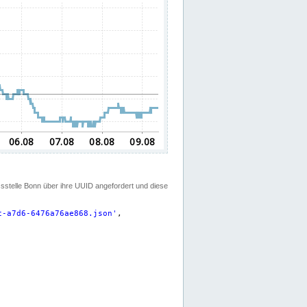
ssstelle Bonn über ihre UUID angefordert und diese
c-a7d6-6476a76ae868.json
'
,