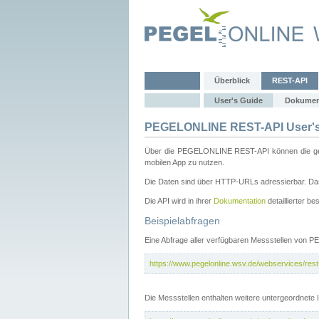
Überblick
REST-API
User's Guide
Dokumen
PEGELONLINE REST-API User's
Über die PEGELONLINE REST-API können die gewä
mobilen App zu nutzen.
Die Daten sind über HTTP-URLs adressierbar. Das
Die API wird in ihrer
Dokumentation
detaillierter be
Beispielabfragen
Eine Abfrage aller verfügbaren Messstellen von 
https://www.pegelonline.wsv.de/webservices/rest-
Die Messstellen enthalten weitere untergeordnet