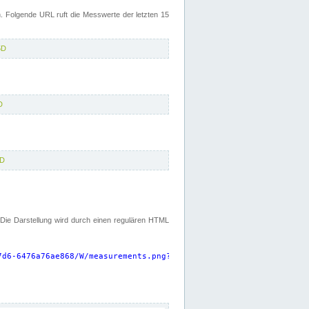
 Folgende URL ruft die Messwerte der letzten 15
5D
D
5D
. Die Darstellung wird durch einen regulären HTML
7d6-6476a76ae868/W/measurements.png?start=P15D&width=925&height=