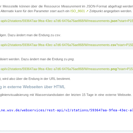
er Messstelle können über die Ressource
Measurement
im JSON-Format abgefragt werden.
 Alternativ kann für den Parameter
start
auch ein
ISO_8601
↗
Zeitpunkt angegeben werden.
st-api/v2/stations/593647aa-9fea-43ec-a7d6-6476a76ae868/W/measurements.
json
?start=P1
folgen. Dazu ändert man die Endung zu
csv
.
st-api/v2/stations/593647aa-9fea-43ec-a7d6-6476a76ae868/W/measurements.
csv
?start=P15
isiert werden. Dazu ändert man die Endung zu
png
.
st-api/v2/stations/593647aa-9fea-43ec-a7d6-6476a76ae868/W/measurements.
png
?start=P1
t, wird also über die Endung in der URL bestimmt.
ung in externe Webseiten über HTML
nglinienvisualisierung mit Wasserstandsdaten der letzten 15 Tage in eine externe Webseite
ine.wsv.de/webservices/rest-api/v2/stations/593647aa-9fea-43ec-a