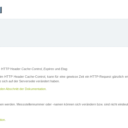
die HTTP Header
Cache-Control
,
Expires
und
Etag
.
m HTTP Header Cache-Control, kann für eine gewisse Zeit ein HTTP-Request gänzlich ent
 sich auf der Serverseite verändert haben.
den Abschnitt der Dokumentation
.
ogen werden. Messstellennummer oder -namen können sich verändern bzw. sind nicht eindeut
tion
.