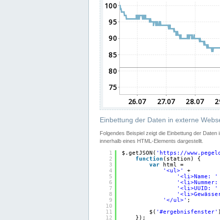
Einbettung der Daten in externe Webse
Folgendes Beispiel zeigt die Einbettung der Daten
innerhalb eines HTML-Elements dargestellt.
1
$.getJSON(
'
https://www.pegel
2
function
(station) {
3
var
html =
4
'<ul>'
+
5
'<li>Name: '
6
'<li>Nummer:
7
'<li>UUID: '
8
'<li>Gewässe
9
'</ul>'
;
10
11
$(
'#ergebnisfenster'
12
});