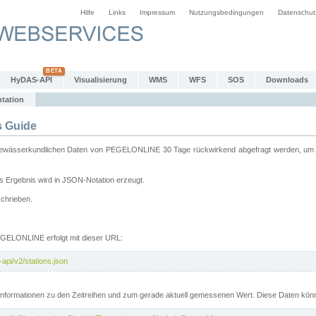
Hilfe
Links
Impressum
Nutzungsbedingungen
Datenschut
HyDAS-API
Visualisierung
WMS
WFS
SOS
Downloads
tation
 Guide
sserkundlichen Daten von PEGELONLINE 30 Tage rückwirkend abgefragt werden, um sie 
 Ergebnis wird in JSON-Notation erzeugt.
schrieben.
PEGELONLINE erfolgt mit dieser URL:
api/v2/stations.json
e Informationen zu den Zeitreihen und zum gerade aktuell gemessenen Wert. Diese Daten kö