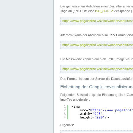
Die gemessenen Rohdaten einer Zeitreihe an ein
Tage ab ('P15D' ist eine
ISO_8601
↗
Zeitspanne.).
https://www.pegelonline.wsv.de/webservices/re
Alternativ kann der Abruf auch im CSV-Format er
https://www.pegelonline.wsv.de/webservices/re
Die Messwerte können auch als PNG-Image visual
https://www.pegelonline.wsv.de/webservices/re
Das Format, in dem der Server die Daten ausliefer
Einbettung der Ganglinienvisualisier
Folgendes Beispiel zeigt die Einbettung einer Ga
Img-Tag angefordert.
1
<img
2
src=
"
https://www.pegelonl
3
width=
"925"
4
height=
"220"
/>
Ergebnis: