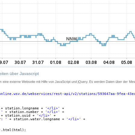
iten über Javascript
 in eine externe Webseite mit Hilfe von JavaScript und jQuery. Es werden Daten über der Me
online.wsv.de/webservices/rest-api/v2/stations/593647aa-9fea-43e
+ station.longname + 
'</li>'
+
 '
+ station.number + 
'</li>'
+
+ station.uuid + 
'</li>'
+
r: '
+ station.water.longname + 
'</li>'
+
).html(html);