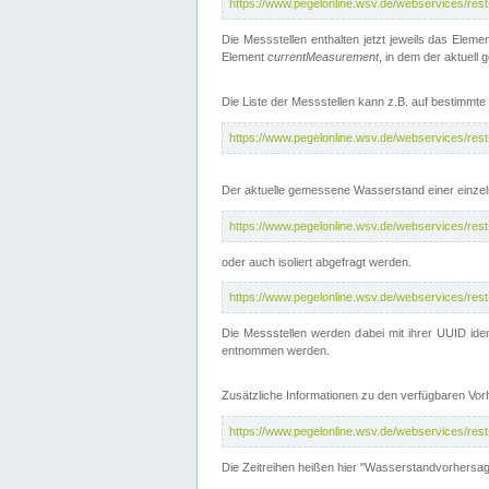
https://www.pegelonline.wsv.de/webservices/res
Die Messstellen enthalten jetzt jeweils das Eleme
Element
currentMeasurement
, in dem der aktuell
Die Liste der Messstellen kann z.B. auf bestimm
https://www.pegelonline.wsv.de/webservices/res
Der aktuelle gemessene Wasserstand einer einzel
https://www.pegelonline.wsv.de/webservices/res
oder auch isoliert abgefragt werden.
https://www.pegelonline.wsv.de/webservices/res
Die Messstellen werden dabei mit ihrer UUID iden
entnommen werden.
Zusätzliche Informationen zu den verfügbaren Vo
https://www.pegelonline.wsv.de/webservices/res
Die Zeitreihen heißen hier "Wasserstandvorhersa