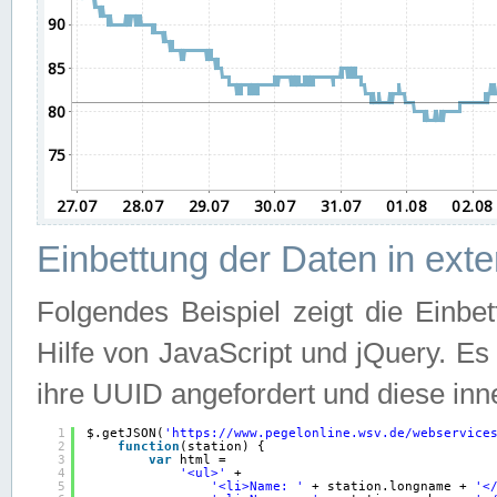
Einbettung der Daten in ext
Folgendes Beispiel zeigt die Einbe
Hilfe von JavaScript und jQuery. E
ihre UUID angefordert und diese inn
1
$.getJSON(
'
https://www.pegelonline.wsv.de/webservice
2
function
(station) {
3
var
html =
4
'<ul>'
+
5
'<li>Name: '
+ station.longname + 
'<