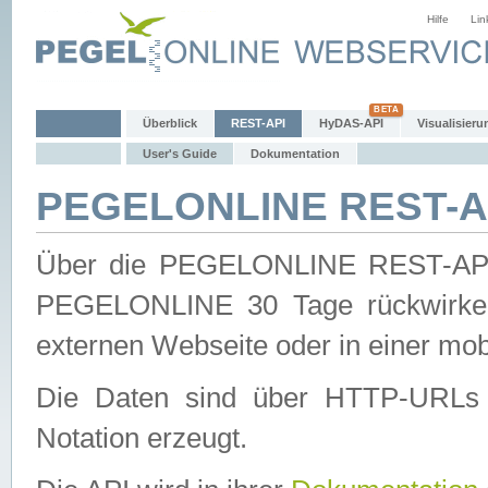
Hilfe
Lin
Überblick
REST-API
HyDAS-API
Visualisieru
User's Guide
Dokumentation
PEGELONLINE REST-AP
Über die PEGELONLINE REST-API 
PEGELONLINE 30 Tage rückwirkend
externen Webseite oder in einer mob
Die Daten sind über HTTP-URLs 
Notation erzeugt.