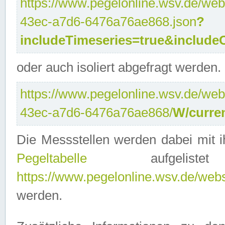
https://www.pegelonline.wsv.de/web
43ec-a7d6-6476a76ae868.json
?
includeTimeseries=true&include
oder auch isoliert abgefragt werden.
https://www.pegelonline.wsv.de/web
43ec-a7d6-6476a76ae868/
W/curre
Die Messstellen werden dabei mit ih
Pegeltabelle
aufgelist
https://www.pegelonline.wsv.de/webse
werden.