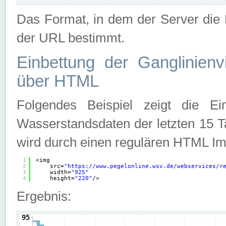
Das Format, in dem der Server die D
der URL bestimmt.
Einbettung der Ganglinienv
über HTML
Folgendes Beispiel zeigt die Ein
Wasserstandsdaten der letzten 15 T
wird durch einen regulären HTML Im
1
<img
2
src=
"
https://www.pegelonline.wsv.de/webservices/r
3
width=
"925"
4
height=
"220"
/>
Ergebnis: