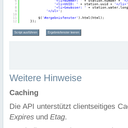
6
'<li>Nummer: '
+ station.number + 
'<
7
'<li>UUID: '
+ station.uuid + 
'</li>
8
'<li>Gewässer: '
+ station.water.lon
9
'</ul>'
;
10
11
$(
'#ergebnisfenster'
).html(html);
12
});
Script ausführen
Ergebnisfenster leeren
Weitere Hinweise
Caching
Die API unterstützt clientseitiges
Expires
und
Etag
.