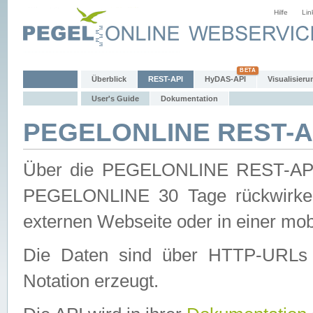
Hilfe
Lin
Überblick
REST-API
HyDAS-API
Visualisieru
User's Guide
Dokumentation
PEGELONLINE REST-AP
Über die PEGELONLINE REST-API 
PEGELONLINE 30 Tage rückwirkend
externen Webseite oder in einer mob
Die Daten sind über HTTP-URLs 
Notation erzeugt.