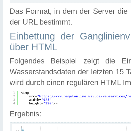
Das Format, in dem der Server die D
der URL bestimmt.
Einbettung der Ganglinienv
über HTML
Folgendes Beispiel zeigt die Ein
Wasserstandsdaten der letzten 15 T
wird durch einen regulären HTML Im
1
<img
2
src=
"
https://www.pegelonline.wsv.de/webservices/r
3
width=
"925"
4
height=
"220"
/>
Ergebnis: