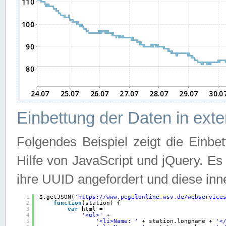
Einbettung der Daten in ext
Folgendes Beispiel zeigt die Einbe
Hilfe von JavaScript und jQuery. E
ihre UUID angefordert und diese inn
1
$.getJSON(
'
https://www.pegelonline.wsv.de/webservice
2
function
(station) {
3
var
html =
4
'<ul>'
+
5
'<li>Name: '
+ station.longname + 
'<