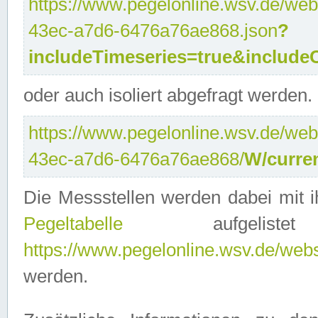
https://www.pegelonline.wsv.de/web
43ec-a7d6-6476a76ae868.json
?
includeTimeseries=true&include
oder auch isoliert abgefragt werden.
https://www.pegelonline.wsv.de/web
43ec-a7d6-6476a76ae868/
W/curre
Die Messstellen werden dabei mit ih
Pegeltabelle
aufgelist
https://www.pegelonline.wsv.de/webse
werden.