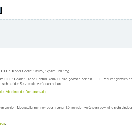
die HTTP Header
Cache-Control
,
Expires
und
Etag
.
m HTTP Header Cache-Control, kann für eine gewisse Zeit ein HTTP-Request gänzlich ent
 sich auf der Serverseite verändert haben.
den Abschnitt der Dokumentation
.
ogen werden. Messstellennummer oder -namen können sich verändern bzw. sind nicht eindeut
tion
.