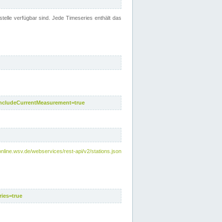
telle verfügbar sind. Jede Timeseries enthält das
includeCurrentMeasurement=true
nline.wsv.de/webservices/rest-api/v2/stations.json
ies=true