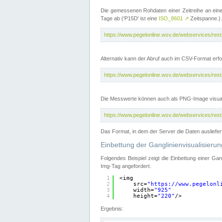
Die gemessenen Rohdaten einer Zeitreihe an ein
Tage ab ('P15D' ist eine
ISO_8601
↗
Zeitspanne.).
https://www.pegelonline.wsv.de/webservices/re
Alternativ kann der Abruf auch im CSV-Format er
https://www.pegelonline.wsv.de/webservices/re
Die Messwerte können auch als PNG-Image visual
https://www.pegelonline.wsv.de/webservices/re
Das Format, in dem der Server die Daten ausliefer
Einbettung der Ganglinienvisualisier
Folgendes Beispiel zeigt die Einbettung einer Ga
Img-Tag angefordert.
1
<img
2
src=
"
https://www.pegelonl
3
width=
"925"
4
height=
"220"
/>
Ergebnis: