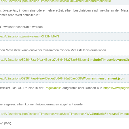
t-api/v2/stations.json?includeTimeseries=true&includeCurrentMeasurement=true
nt
timeseries
, in dem eine odere mehrere Zeitreihen beschrieben sind, welche an der Messs
 gemessene Wert enthalten ist.
te Gewässer beschränkt werden.
t-api/v2/stations.json?waters=RHEIN,MAIN
nen Messstelle kann entweder zusammen mit den Messstelleninformationen..
t-api/v2/stations/593647aa-9fea-43ec-a7d6-6476a76ae868.json
?includeTimeseries=true&
t-api/v2/stations/593647aa-9fea-43ec-a7d6-6476a76ae868/
W/currentmeasurement.json
tifiziert. Die UUIDs sind in der
Pegeltabelle
aufgelistet oder können aus
https://www.pegelo
rhersagezeitreihen können folgendermaßen abgefragt werden:
t-api/v2/stations.json?includeTimeseries=true&hasTimeseries=WV&
includeForecastTimeser
ge" (WV).