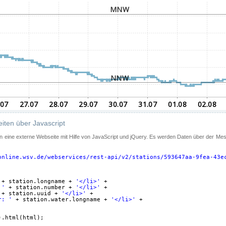
iten über Javascript
 in eine externe Webseite mit Hilfe von JavaScript und jQuery. Es werden Daten über der Me
online.wsv.de/webservices/rest-api/v2/stations/593647aa-9fea-43e
+ station.longname + 
'</li>'
+
 '
+ station.number + 
'</li>'
+
+ station.uuid + 
'</li>'
+
r: '
+ station.water.longname + 
'</li>'
+
).html(html);