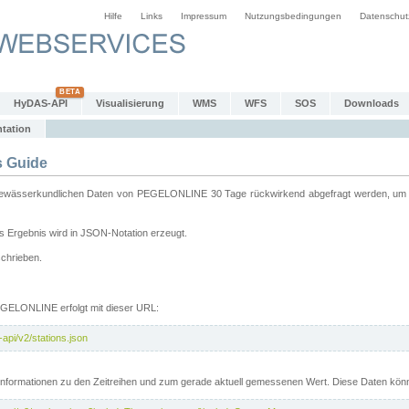
Hilfe
Links
Impressum
Nutzungsbedingungen
Datenschut
HyDAS-API
Visualisierung
WMS
WFS
SOS
Downloads
tation
 Guide
sserkundlichen Daten von PEGELONLINE 30 Tage rückwirkend abgefragt werden, um sie 
 Ergebnis wird in JSON-Notation erzeugt.
schrieben.
PEGELONLINE erfolgt mit dieser URL:
api/v2/stations.json
e Informationen zu den Zeitreihen und zum gerade aktuell gemessenen Wert. Diese Daten kö