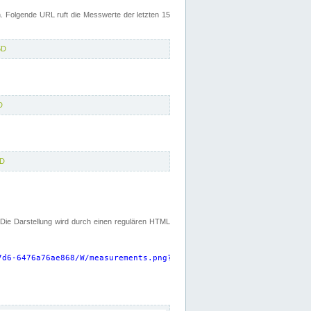
 Folgende URL ruft die Messwerte der letzten 15
5D
D
5D
. Die Darstellung wird durch einen regulären HTML
7d6-6476a76ae868/W/measurements.png?start=P15D&width=925&height=