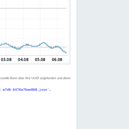
ssstelle Bonn über ihre UUID angefordert und diese
c-a7d6-6476a76ae868.json
'
,