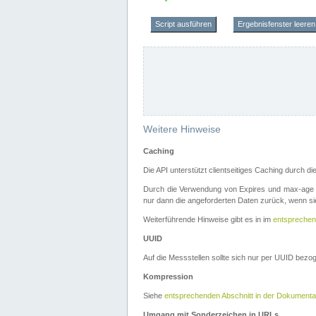
Script ausführen
Ergebnisfenster leeren
Weitere Hinweise
Caching
Die API unterstützt clientseitiges Caching durch 
Durch die Verwendung von Expires und max-age i
nur dann die angeforderten Daten zurück, wenn sie
Weiterführende Hinweise gibt es in im
entsprechen
UUID
Auf die Messstellen sollte sich nur per UUID bez
Kompression
Siehe
entsprechenden Abschnitt in der Dokumenta
Umgang mit Sonderzeichen in URLs