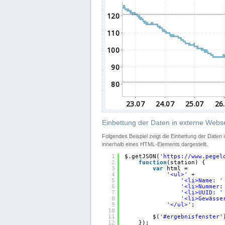
Einbettung der Daten in externe Webse
Folgendes Beispiel zeigt die Einbettung der Daten
innerhalb eines HTML-Elements dargestellt.
1
$.getJSON(
'
https://www.pegel
2
function
(station) {
3
var
html =
4
'<ul>'
+
5
'<li>Name: '
6
'<li>Nummer:
7
'<li>UUID: '
8
'<li>Gewässe
9
'</ul>'
;
10
11
$(
'#ergebnisfenster'
12
});