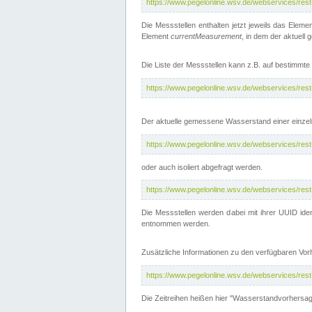
https://www.pegelonline.wsv.de/webservices/res
Die Messstellen enthalten jetzt jeweils das Eleme
Element
currentMeasurement
, in dem der aktuell
Die Liste der Messstellen kann z.B. auf bestimm
https://www.pegelonline.wsv.de/webservices/res
Der aktuelle gemessene Wasserstand einer einzel
https://www.pegelonline.wsv.de/webservices/res
oder auch isoliert abgefragt werden.
https://www.pegelonline.wsv.de/webservices/res
Die Messstellen werden dabei mit ihrer UUID iden
entnommen werden.
Zusätzliche Informationen zu den verfügbaren Vo
https://www.pegelonline.wsv.de/webservices/res
Die Zeitreihen heißen hier "Wasserstandvorhersa