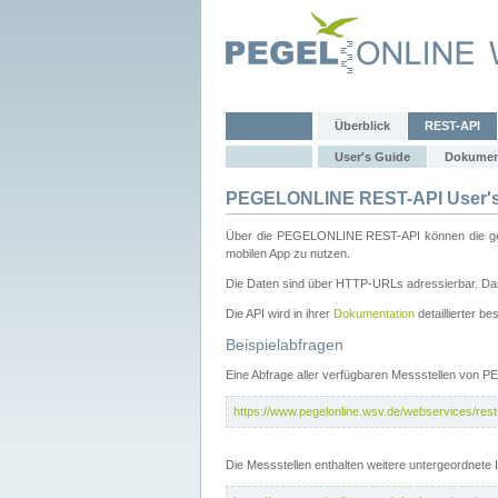
Überblick
REST-API
User's Guide
Dokumen
PEGELONLINE REST-API User's
Über die PEGELONLINE REST-API können die gewä
mobilen App zu nutzen.
Die Daten sind über HTTP-URLs adressierbar. Das
Die API wird in ihrer
Dokumentation
detaillierter be
Beispielabfragen
Eine Abfrage aller verfügbaren Messstellen von 
https://www.pegelonline.wsv.de/webservices/rest-
Die Messstellen enthalten weitere untergeordnet