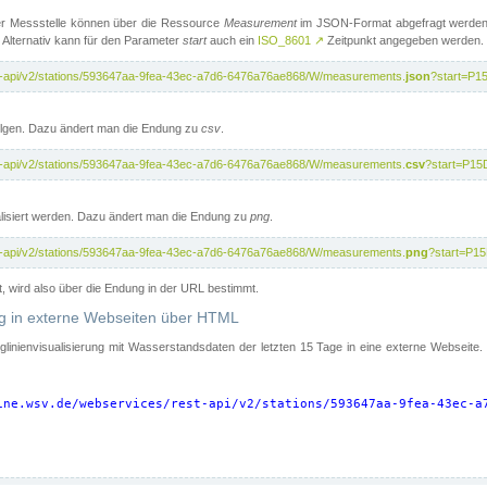
er Messstelle können über die Ressource
Measurement
im JSON-Format abgefragt werden.
 Alternativ kann für den Parameter
start
auch ein
ISO_8601
↗
Zeitpunkt angegeben werden.
st-api/v2/stations/593647aa-9fea-43ec-a7d6-6476a76ae868/W/measurements.
json
?start=P1
folgen. Dazu ändert man die Endung zu
csv
.
st-api/v2/stations/593647aa-9fea-43ec-a7d6-6476a76ae868/W/measurements.
csv
?start=P15
isiert werden. Dazu ändert man die Endung zu
png
.
st-api/v2/stations/593647aa-9fea-43ec-a7d6-6476a76ae868/W/measurements.
png
?start=P1
t, wird also über die Endung in der URL bestimmt.
ung in externe Webseiten über HTML
nglinienvisualisierung mit Wasserstandsdaten der letzten 15 Tage in eine externe Webseite
ine.wsv.de/webservices/rest-api/v2/stations/593647aa-9fea-43ec-a