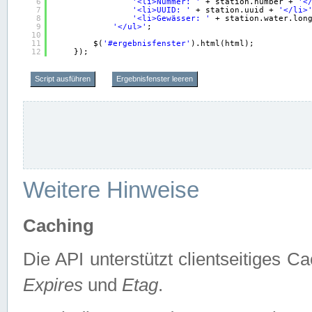
6
'<li>Nummer: '
+ station.number + 
'<
7
'<li>UUID: '
+ station.uuid + 
'</li>
8
'<li>Gewässer: '
+ station.water.lon
9
'</ul>'
;
10
11
$(
'#ergebnisfenster'
).html(html);
12
});
Script ausführen
Ergebnisfenster leeren
Weitere Hinweise
Caching
Die API unterstützt clientseitiges
Expires
und
Etag
.