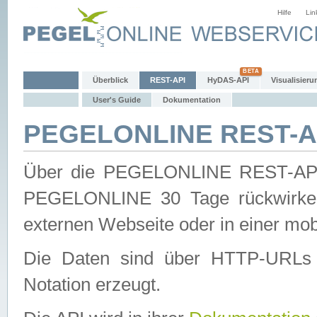
Hilfe
Lin
Überblick
REST-API
HyDAS-API
Visualisieru
User's Guide
Dokumentation
PEGELONLINE REST-AP
Über die PEGELONLINE REST-API 
PEGELONLINE 30 Tage rückwirkend
externen Webseite oder in einer mob
Die Daten sind über HTTP-URLs 
Notation erzeugt.