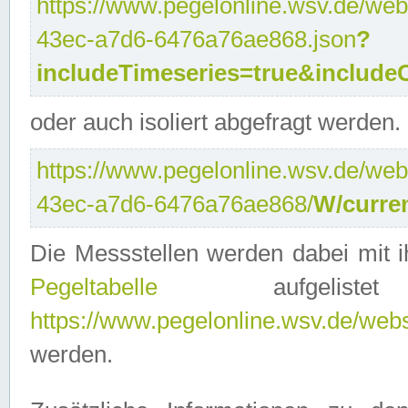
https://www.pegelonline.wsv.de/web
43ec-a7d6-6476a76ae868.json
?
includeTimeseries=true&include
oder auch isoliert abgefragt werden.
https://www.pegelonline.wsv.de/web
43ec-a7d6-6476a76ae868/
W/curre
Die Messstellen werden dabei mit ih
Pegeltabelle
aufgelist
https://www.pegelonline.wsv.de/webse
werden.