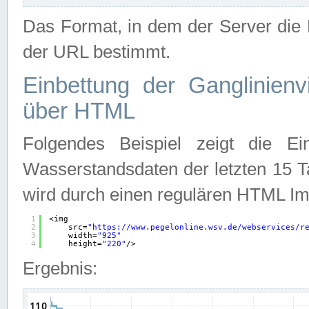
Das Format, in dem der Server die D
der URL bestimmt.
Einbettung der Ganglinienv
über HTML
Folgendes Beispiel zeigt die Ein
Wasserstandsdaten der letzten 15 T
wird durch einen regulären HTML Im
1
<img
2
src=
"
https://www.pegelonline.wsv.de/webservices/r
3
width=
"925"
4
height=
"220"
/>
Ergebnis: