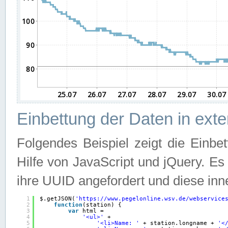
Einbettung der Daten in ext
Folgendes Beispiel zeigt die Einbe
Hilfe von JavaScript und jQuery. E
ihre UUID angefordert und diese inn
1
$.getJSON(
'
https://www.pegelonline.wsv.de/webservice
2
function
(station) {
3
var
html =
4
'<ul>'
+
5
'<li>Name: '
+ station.longname + 
'<