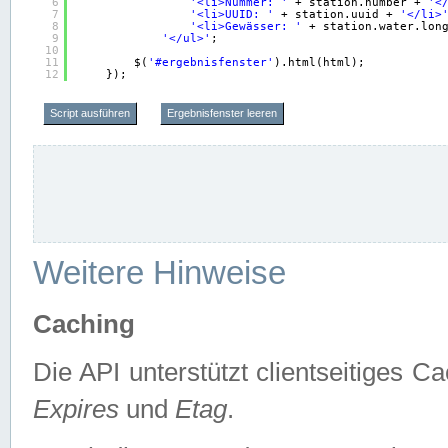
6
'<li>Nummer: '
+ station.number + 
'<
7
'<li>UUID: '
+ station.uuid + 
'</li>
8
'<li>Gewässer: '
+ station.water.lon
9
'</ul>'
;
10
11
$(
'#ergebnisfenster'
).html(html);
12
});
Script ausführen
Ergebnisfenster leeren
Weitere Hinweise
Caching
Die API unterstützt clientseitiges
Expires
und
Etag
.