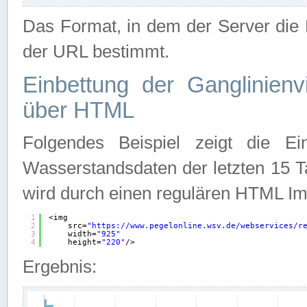
Das Format, in dem der Server die D
der URL bestimmt.
Einbettung der Ganglinienv
über HTML
Folgendes Beispiel zeigt die Ein
Wasserstandsdaten der letzten 15 T
wird durch einen regulären HTML Im
1
<img
2
src=
"
https://www.pegelonline.wsv.de/webservices/r
3
width=
"925"
4
height=
"220"
/>
Ergebnis: