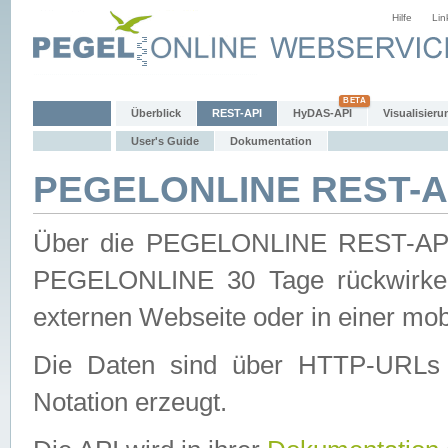
Hilfe
Lin
Überblick
REST-API
HyDAS-API
Visualisieru
User's Guide
Dokumentation
PEGELONLINE REST-AP
Über die PEGELONLINE REST-API 
PEGELONLINE 30 Tage rückwirkend
externen Webseite oder in einer mob
Die Daten sind über HTTP-URLs 
Notation erzeugt.