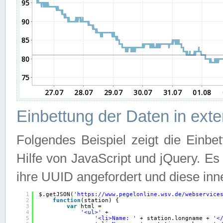
Einbettung der Daten in ext
Folgendes Beispiel zeigt die Einbe
Hilfe von JavaScript und jQuery. E
ihre UUID angefordert und diese inn
1
$.getJSON(
'
https://www.pegelonline.wsv.de/webservice
2
function
(station) {
3
var
html =
4
'<ul>'
+
5
'<li>Name: '
+ station.longname + 
'<