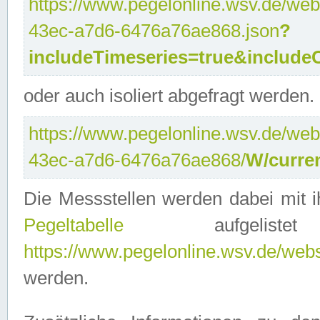
https://www.pegelonline.wsv.de/web
43ec-a7d6-6476a76ae868.json
?
includeTimeseries=true&include
oder auch isoliert abgefragt werden.
https://www.pegelonline.wsv.de/web
43ec-a7d6-6476a76ae868/
W/curre
Die Messstellen werden dabei mit ih
Pegeltabelle
aufgelist
https://www.pegelonline.wsv.de/webse
werden.