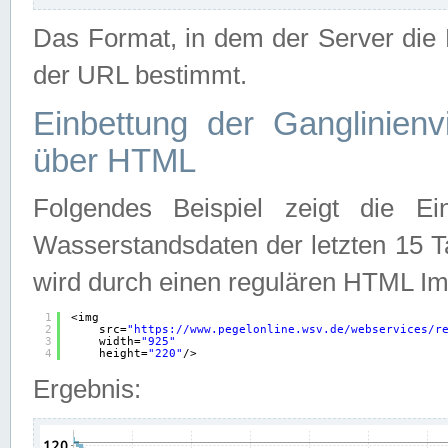
Das Format, in dem der Server die D
der URL bestimmt.
Einbettung der Ganglinienv
über HTML
Folgendes Beispiel zeigt die Ein
Wasserstandsdaten der letzten 15 T
wird durch einen regulären HTML Im
1
<img
2
src=
"
https://www.pegelonline.wsv.de/webservices/r
3
width=
"925"
4
height=
"220"
/>
Ergebnis: