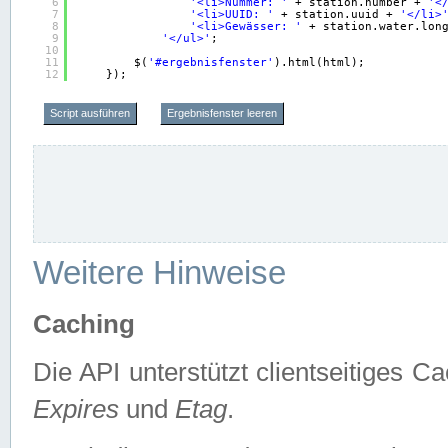
6
'<li>Nummer: '
+ station.number + 
'<
7
'<li>UUID: '
+ station.uuid + 
'</li>
8
'<li>Gewässer: '
+ station.water.lon
9
'</ul>'
;
10
11
$(
'#ergebnisfenster'
).html(html);
12
});
Script ausführen
Ergebnisfenster leeren
Weitere Hinweise
Caching
Die API unterstützt clientseitiges
Expires
und
Etag
.