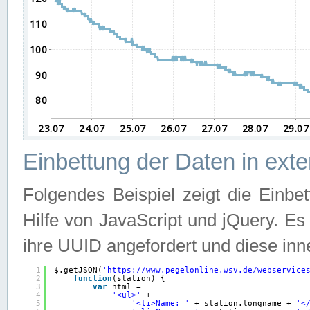
Einbettung der Daten in ext
Folgendes Beispiel zeigt die Einbe
Hilfe von JavaScript und jQuery. E
ihre UUID angefordert und diese inn
1
$.getJSON(
'
https://www.pegelonline.wsv.de/webservice
2
function
(station) {
3
var
html =
4
'<ul>'
+
5
'<li>Name: '
+ station.longname + 
'<