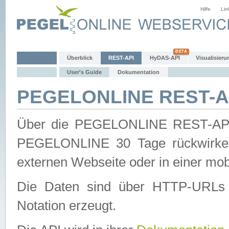
Hilfe
Lin
Überblick
REST-API
HyDAS-API
Visualisieru
User's Guide
Dokumentation
PEGELONLINE REST-AP
Über die PEGELONLINE REST-API 
PEGELONLINE 30 Tage rückwirkend
externen Webseite oder in einer mob
Die Daten sind über HTTP-URLs 
Notation erzeugt.