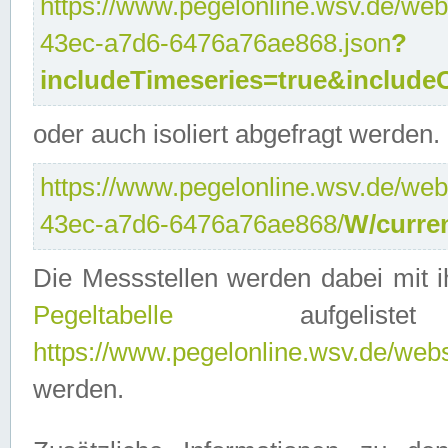
https://www.pegelonline.wsv.de/web
43ec-a7d6-6476a76ae868.json
?
includeTimeseries=true&include
oder auch isoliert abgefragt werden.
https://www.pegelonline.wsv.de/web
43ec-a7d6-6476a76ae868/
W/curre
Die Messstellen werden dabei mit ih
Pegeltabelle
aufgelist
https://www.pegelonline.wsv.de/webse
werden.