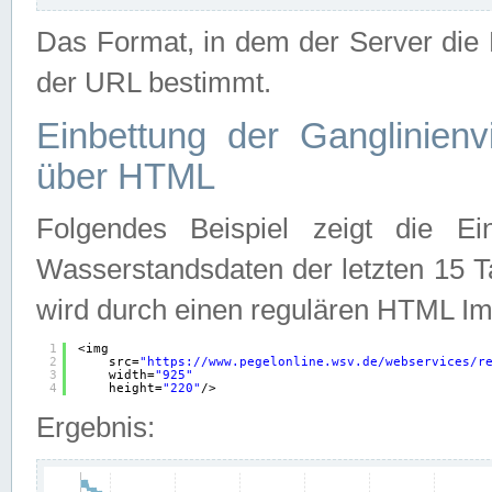
Das Format, in dem der Server die D
der URL bestimmt.
Einbettung der Ganglinienv
über HTML
Folgendes Beispiel zeigt die Ein
Wasserstandsdaten der letzten 15 T
wird durch einen regulären HTML Im
1
<img
2
src=
"
https://www.pegelonline.wsv.de/webservices/r
3
width=
"925"
4
height=
"220"
/>
Ergebnis: