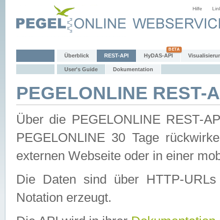
Hilfe
Lin
Überblick
REST-API
HyDAS-API
Visualisieru
User's Guide
Dokumentation
PEGELONLINE REST-AP
Über die PEGELONLINE REST-API 
PEGELONLINE 30 Tage rückwirkend
externen Webseite oder in einer mob
Die Daten sind über HTTP-URLs 
Notation erzeugt.