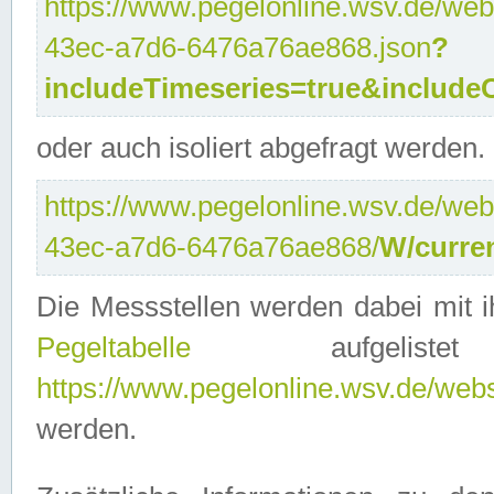
https://www.pegelonline.wsv.de/web
43ec-a7d6-6476a76ae868.json
?
includeTimeseries=true&include
oder auch isoliert abgefragt werden.
https://www.pegelonline.wsv.de/web
43ec-a7d6-6476a76ae868/
W/curre
Die Messstellen werden dabei mit ih
Pegeltabelle
aufgelist
https://www.pegelonline.wsv.de/webse
werden.