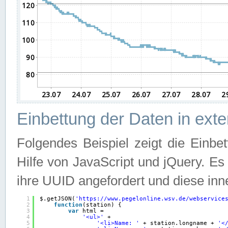
Einbettung der Daten in ext
Folgendes Beispiel zeigt die Einbe
Hilfe von JavaScript und jQuery. E
ihre UUID angefordert und diese inn
1
$.getJSON(
'
https://www.pegelonline.wsv.de/webservice
2
function
(station) {
3
var
html =
4
'<ul>'
+
5
'<li>Name: '
+ station.longname + 
'<