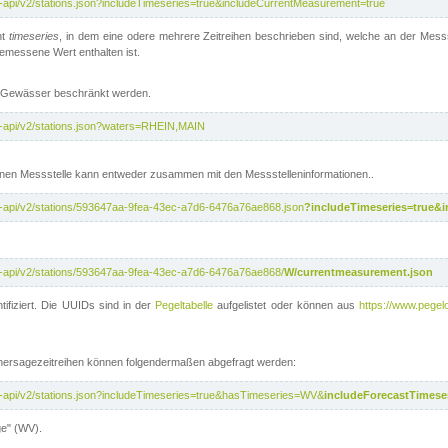
t-api/v2/stations.json?includeTimeseries=true&includeCurrentMeasurement=true
nt
timeseries
, in dem eine odere mehrere Zeitreihen beschrieben sind, welche an der Messs
 gemessene Wert enthalten ist.
te Gewässer beschränkt werden.
t-api/v2/stations.json?waters=RHEIN,MAIN
nen Messstelle kann entweder zusammen mit den Messstelleninformationen..
t-api/v2/stations/593647aa-9fea-43ec-a7d6-6476a76ae868.json
?includeTimeseries=true&
t-api/v2/stations/593647aa-9fea-43ec-a7d6-6476a76ae868/
W/currentmeasurement.json
tifiziert. Die UUIDs sind in der
Pegeltabelle
aufgelistet oder können aus
https://www.pegelo
rhersagezeitreihen können folgendermaßen abgefragt werden:
t-api/v2/stations.json?includeTimeseries=true&hasTimeseries=WV&
includeForecastTimeser
ge" (WV).