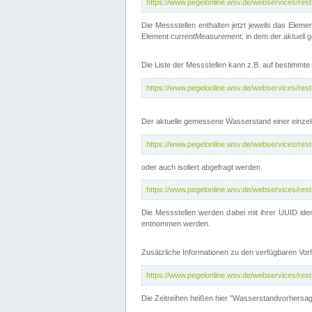
https://www.pegelonline.wsv.de/webservices/res
Die Messstellen enthalten jetzt jeweils das Eleme
Element
currentMeasurement
, in dem der aktuell
Die Liste der Messstellen kann z.B. auf bestimm
https://www.pegelonline.wsv.de/webservices/res
Der aktuelle gemessene Wasserstand einer einzel
https://www.pegelonline.wsv.de/webservices/res
oder auch isoliert abgefragt werden.
https://www.pegelonline.wsv.de/webservices/res
Die Messstellen werden dabei mit ihrer UUID iden
entnommen werden.
Zusätzliche Informationen zu den verfügbaren Vo
https://www.pegelonline.wsv.de/webservices/res
Die Zeitreihen heißen hier "Wasserstandvorhersa