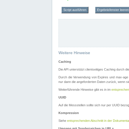
Script ausführen
Ergebnisfenster leeren
Weitere Hinweise
Caching
Die API unterstützt clientseitiges Caching durch 
Durch die Verwendung von Expires und max-age i
nur dann die angeforderten Daten zurück, wenn sie
Weiterführende Hinweise gibt es in im
entsprechen
UUID
Auf die Messstellen sollte sich nur per UUID bez
Kompression
Siehe
entsprechenden Abschnitt in der Dokumenta
Umgang mit Sonderzeichen in URLs