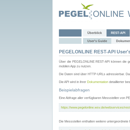
Überblick
REST-API
User's Guide
Dokumen
PEGELONLINE REST-API User's
Über die PEGELONLINE REST-API können die gewä
mobilen App zu nutzen.
Die Daten sind über HTTP-URLs adressierbar. Das
Die API wird in ihrer
Dokumentation
detaillierter be
Beispielabfragen
Eine Abfrage aller verfügbaren Messstellen von 
https://www.pegelonline.wsv.de/webservices/rest-
Die Messstellen enthalten weitere untergeordnet