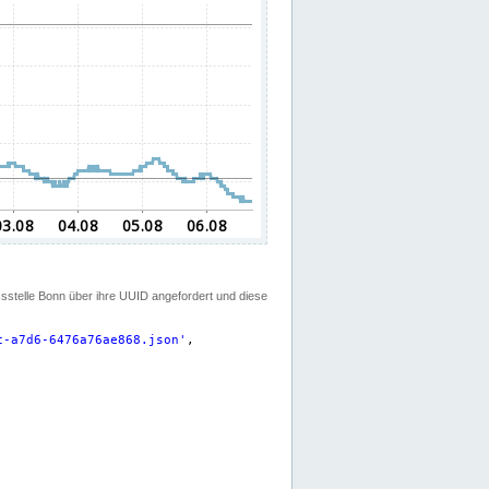
ssstelle Bonn über ihre UUID angefordert und diese
c-a7d6-6476a76ae868.json
'
,