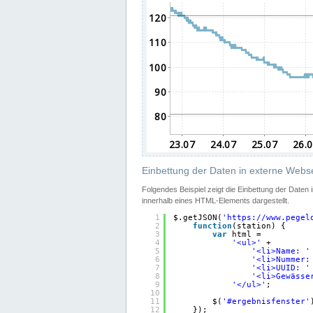
Einbettung der Daten in externe Webse
Folgendes Beispiel zeigt die Einbettung der Daten
innerhalb eines HTML-Elements dargestellt.
1
$.getJSON(
'
https://www.pegel
2
function
(station) {
3
var
html =
4
'<ul>'
+
5
'<li>Name: '
6
'<li>Nummer:
7
'<li>UUID: '
8
'<li>Gewässe
9
'</ul>'
;
10
11
$(
'#ergebnisfenster'
12
});