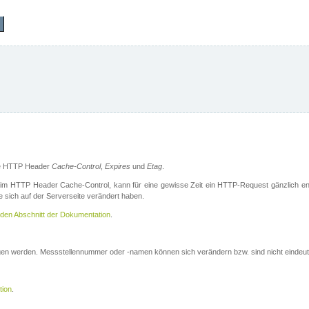
die HTTP Header
Cache-Control
,
Expires
und
Etag
.
m HTTP Header Cache-Control, kann für eine gewisse Zeit ein HTTP-Request gänzlich ent
 sich auf der Serverseite verändert haben.
den Abschnitt der Dokumentation
.
ogen werden. Messstellennummer oder -namen können sich verändern bzw. sind nicht eindeut
tion
.