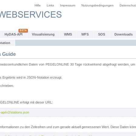
Hilfe
Links
Impressum
Nutzungsbedingungen
Datenschut
HyDAS-API
Visualisierung
WMS
WFS
SOS
Downloads
tation
 Guide
sserkundlichen Daten von PEGELONLINE 30 Tage rückwirkend abgefragt werden, um sie 
 Ergebnis wird in JSON-Notation erzeugt.
schrieben.
PEGELONLINE erfolgt mit dieser URL:
api/v2/stations.json
e Informationen zu den Zeitreihen und zum gerade aktuell gemessenen Wert. Diese Daten kö