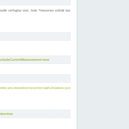
telle verfügbar sind. Jede Timeseries enthält das
includeCurrentMeasurement=true
nline.wsv.de/webservices/rest-api/v2/stations.json
ies=true