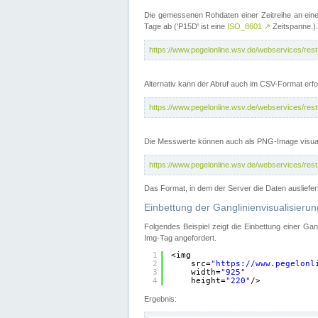
Die gemessenen Rohdaten einer Zeitreihe an ein
Tage ab ('P15D' ist eine
ISO_8601
↗
Zeitspanne.).
https://www.pegelonline.wsv.de/webservices/re
Alternativ kann der Abruf auch im CSV-Format er
https://www.pegelonline.wsv.de/webservices/re
Die Messwerte können auch als PNG-Image visual
https://www.pegelonline.wsv.de/webservices/re
Das Format, in dem der Server die Daten ausliefer
Einbettung der Ganglinienvisualisier
Folgendes Beispiel zeigt die Einbettung einer Ga
Img-Tag angefordert.
1
<img
2
src=
"
https://www.pegelonl
3
width=
"925"
4
height=
"220"
/>
Ergebnis: