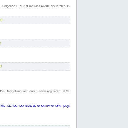
 Folgende URL ruft die Messwerte der letzten 15
5D
D
5D
. Die Darstellung wird durch einen regulären HTML
7d6-6476a76ae868/W/measurements.png?start=P15D&width=925&height=