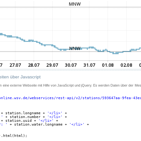
iten über Javascript
 in eine externe Webseite mit Hilfe von JavaScript und jQuery. Es werden Daten über der Me
online.wsv.de/webservices/rest-api/v2/stations/593647aa-9fea-43e
+ station.longname + 
'</li>'
+
 '
+ station.number + 
'</li>'
+
+ station.uuid + 
'</li>'
+
r: '
+ station.water.longname + 
'</li>'
+
).html(html);