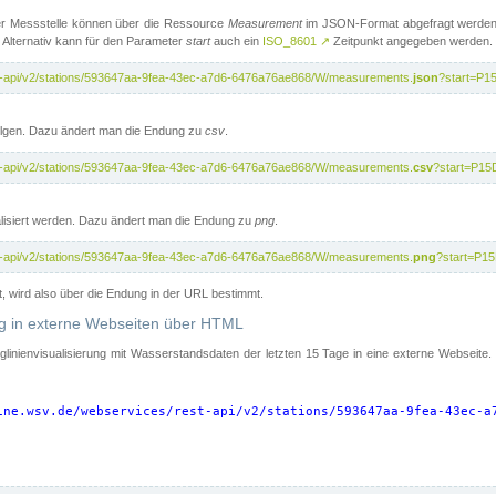
er Messstelle können über die Ressource
Measurement
im JSON-Format abgefragt werden.
 Alternativ kann für den Parameter
start
auch ein
ISO_8601
↗
Zeitpunkt angegeben werden.
st-api/v2/stations/593647aa-9fea-43ec-a7d6-6476a76ae868/W/measurements.
json
?start=P1
folgen. Dazu ändert man die Endung zu
csv
.
st-api/v2/stations/593647aa-9fea-43ec-a7d6-6476a76ae868/W/measurements.
csv
?start=P15
isiert werden. Dazu ändert man die Endung zu
png
.
st-api/v2/stations/593647aa-9fea-43ec-a7d6-6476a76ae868/W/measurements.
png
?start=P1
t, wird also über die Endung in der URL bestimmt.
ung in externe Webseiten über HTML
nglinienvisualisierung mit Wasserstandsdaten der letzten 15 Tage in eine externe Webseite
ine.wsv.de/webservices/rest-api/v2/stations/593647aa-9fea-43ec-a