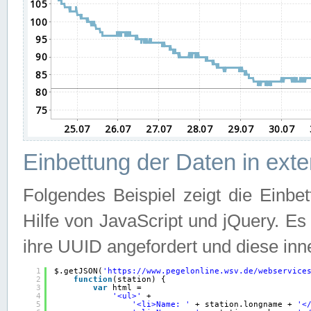
Einbettung der Daten in ext
Folgendes Beispiel zeigt die Einbe
Hilfe von JavaScript und jQuery. E
ihre UUID angefordert und diese inn
1
$.getJSON(
'
https://www.pegelonline.wsv.de/webservice
2
function
(station) {
3
var
html =
4
'<ul>'
+
5
'<li>Name: '
+ station.longname + 
'<