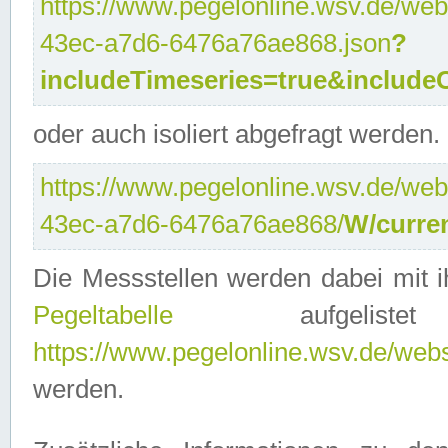
https://www.pegelonline.wsv.de/web
43ec-a7d6-6476a76ae868.json
?
includeTimeseries=true&include
oder auch isoliert abgefragt werden.
https://www.pegelonline.wsv.de/web
43ec-a7d6-6476a76ae868/
W/curre
Die Messstellen werden dabei mit ih
Pegeltabelle
aufgelist
https://www.pegelonline.wsv.de/webse
werden.