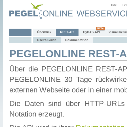
Hilfe
Lin
Überblick
REST-API
HyDAS-API
Visualisieru
User's Guide
Dokumentation
PEGELONLINE REST-AP
Über die PEGELONLINE REST-API 
PEGELONLINE 30 Tage rückwirkend
externen Webseite oder in einer mob
Die Daten sind über HTTP-URLs 
Notation erzeugt.