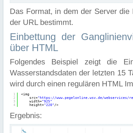
Das Format, in dem der Server die D
der URL bestimmt.
Einbettung der Ganglinienv
über HTML
Folgendes Beispiel zeigt die Ein
Wasserstandsdaten der letzten 15 T
wird durch einen regulären HTML Im
1
<img
2
src=
"
https://www.pegelonline.wsv.de/webservices/r
3
width=
"925"
4
height=
"220"
/>
Ergebnis: