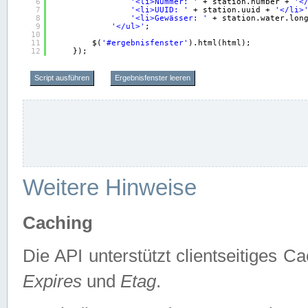
6
'<li>Nummer: '
+ station.number + 
'<
7
'<li>UUID: '
+ station.uuid + 
'</li>
8
'<li>Gewässer: '
+ station.water.lon
9
'</ul>'
;
10
11
$(
'#ergebnisfenster'
).html(html);
12
});
Script ausführen
Ergebnisfenster leeren
Weitere Hinweise
Caching
Die API unterstützt clientseitiges
Expires
und
Etag
.