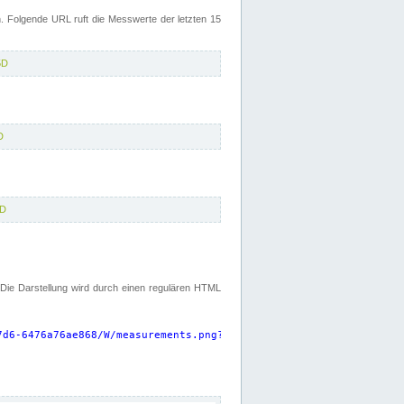
 Folgende URL ruft die Messwerte der letzten 15
5D
D
5D
. Die Darstellung wird durch einen regulären HTML
7d6-6476a76ae868/W/measurements.png?start=P15D&width=925&height=