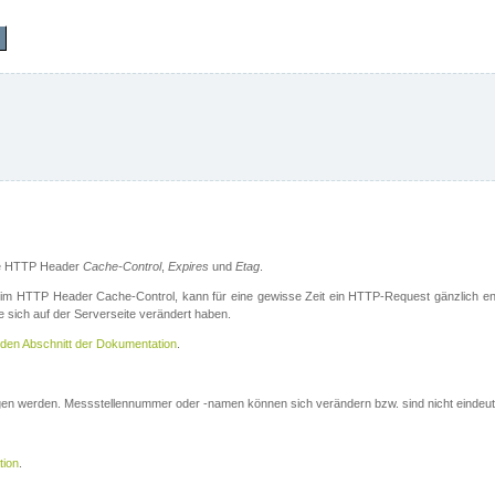
die HTTP Header
Cache-Control
,
Expires
und
Etag
.
m HTTP Header Cache-Control, kann für eine gewisse Zeit ein HTTP-Request gänzlich ent
 sich auf der Serverseite verändert haben.
den Abschnitt der Dokumentation
.
ogen werden. Messstellennummer oder -namen können sich verändern bzw. sind nicht eindeut
tion
.