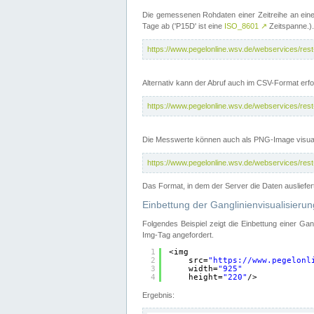
Die gemessenen Rohdaten einer Zeitreihe an ein
Tage ab ('P15D' ist eine
ISO_8601
↗
Zeitspanne.).
https://www.pegelonline.wsv.de/webservices/re
Alternativ kann der Abruf auch im CSV-Format er
https://www.pegelonline.wsv.de/webservices/re
Die Messwerte können auch als PNG-Image visual
https://www.pegelonline.wsv.de/webservices/re
Das Format, in dem der Server die Daten ausliefer
Einbettung der Ganglinienvisualisier
Folgendes Beispiel zeigt die Einbettung einer Ga
Img-Tag angefordert.
1
<img
2
src=
"
https://www.pegelonl
3
width=
"925"
4
height=
"220"
/>
Ergebnis: