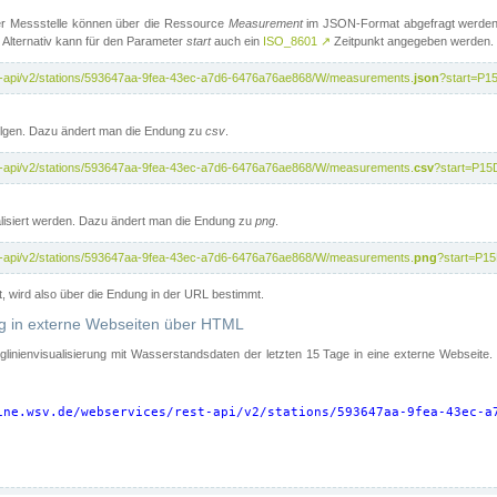
er Messstelle können über die Ressource
Measurement
im JSON-Format abgefragt werden.
 Alternativ kann für den Parameter
start
auch ein
ISO_8601
↗
Zeitpunkt angegeben werden.
st-api/v2/stations/593647aa-9fea-43ec-a7d6-6476a76ae868/W/measurements.
json
?start=P1
folgen. Dazu ändert man die Endung zu
csv
.
st-api/v2/stations/593647aa-9fea-43ec-a7d6-6476a76ae868/W/measurements.
csv
?start=P15
isiert werden. Dazu ändert man die Endung zu
png
.
st-api/v2/stations/593647aa-9fea-43ec-a7d6-6476a76ae868/W/measurements.
png
?start=P1
t, wird also über die Endung in der URL bestimmt.
ung in externe Webseiten über HTML
nglinienvisualisierung mit Wasserstandsdaten der letzten 15 Tage in eine externe Webseite
ine.wsv.de/webservices/rest-api/v2/stations/593647aa-9fea-43ec-a