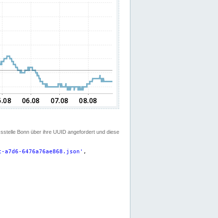
ssstelle Bonn über ihre UUID angefordert und diese
c-a7d6-6476a76ae868.json
'
,