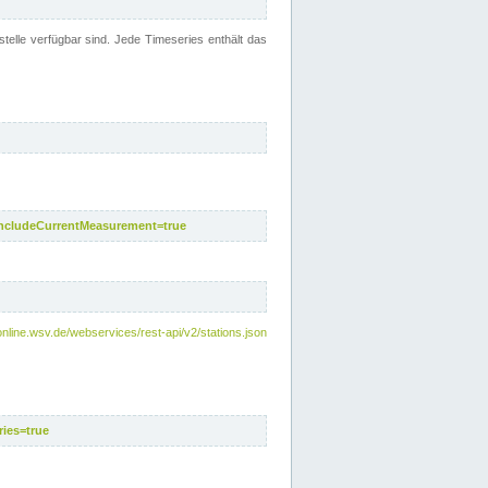
telle verfügbar sind. Jede Timeseries enthält das
includeCurrentMeasurement=true
nline.wsv.de/webservices/rest-api/v2/stations.json
ies=true