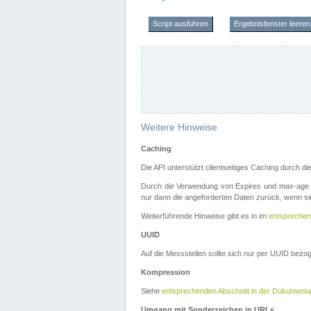
Script ausführen
Ergebnisfenster leeren
Weitere Hinweise
Caching
Die API unterstützt clientseitiges Caching durch 
Durch die Verwendung von Expires und max-age i
nur dann die angeforderten Daten zurück, wenn sie
Weiterführende Hinweise gibt es in im
entsprechen
UUID
Auf die Messstellen sollte sich nur per UUID bez
Kompression
Siehe
entsprechenden Abschnitt in der Dokumenta
Umgang mit Sonderzeichen in URLs