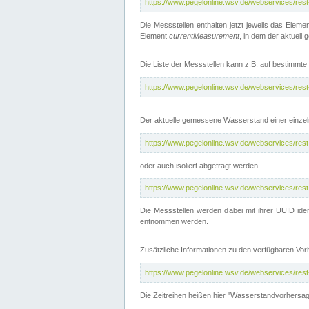
https://www.pegelonline.wsv.de/webservices/res
Die Messstellen enthalten jetzt jeweils das Eleme
Element
currentMeasurement
, in dem der aktuell
Die Liste der Messstellen kann z.B. auf bestimm
https://www.pegelonline.wsv.de/webservices/res
Der aktuelle gemessene Wasserstand einer einzel
https://www.pegelonline.wsv.de/webservices/res
oder auch isoliert abgefragt werden.
https://www.pegelonline.wsv.de/webservices/res
Die Messstellen werden dabei mit ihrer UUID iden
entnommen werden.
Zusätzliche Informationen zu den verfügbaren Vo
https://www.pegelonline.wsv.de/webservices/res
Die Zeitreihen heißen hier "Wasserstandvorhersa