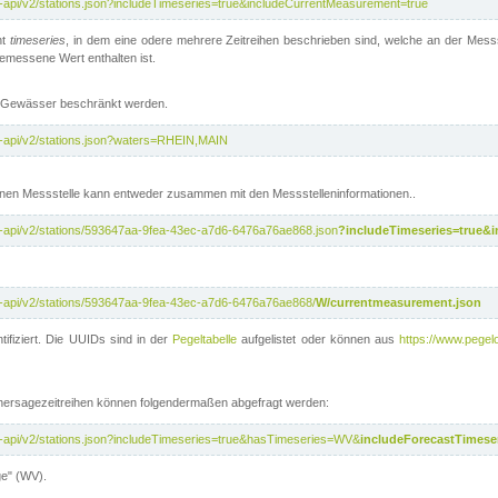
t-api/v2/stations.json?includeTimeseries=true&includeCurrentMeasurement=true
nt
timeseries
, in dem eine odere mehrere Zeitreihen beschrieben sind, welche an der Messs
 gemessene Wert enthalten ist.
te Gewässer beschränkt werden.
t-api/v2/stations.json?waters=RHEIN,MAIN
nen Messstelle kann entweder zusammen mit den Messstelleninformationen..
t-api/v2/stations/593647aa-9fea-43ec-a7d6-6476a76ae868.json
?includeTimeseries=true&
t-api/v2/stations/593647aa-9fea-43ec-a7d6-6476a76ae868/
W/currentmeasurement.json
tifiziert. Die UUIDs sind in der
Pegeltabelle
aufgelistet oder können aus
https://www.pegelo
rhersagezeitreihen können folgendermaßen abgefragt werden:
t-api/v2/stations.json?includeTimeseries=true&hasTimeseries=WV&
includeForecastTimeser
ge" (WV).