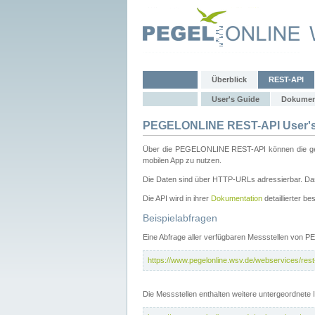
Überblick
REST-API
User's Guide
Dokumen
PEGELONLINE REST-API User's
Über die PEGELONLINE REST-API können die gewä
mobilen App zu nutzen.
Die Daten sind über HTTP-URLs adressierbar. Das
Die API wird in ihrer
Dokumentation
detaillierter be
Beispielabfragen
Eine Abfrage aller verfügbaren Messstellen von 
https://www.pegelonline.wsv.de/webservices/rest-
Die Messstellen enthalten weitere untergeordnet