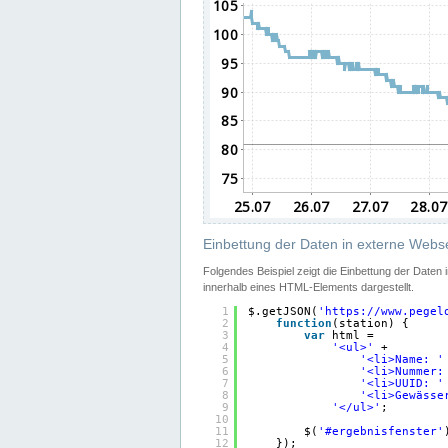
Einbettung der Daten in externe Webse
Folgendes Beispiel zeigt die Einbettung der Daten
innerhalb eines HTML-Elements dargestellt.
1
$.getJSON(
'
https://www.pegel
2
function
(station) {
3
var
html =
4
'<ul>'
+
5
'<li>Name: '
6
'<li>Nummer:
7
'<li>UUID: '
8
'<li>Gewässe
9
'</ul>'
;
10
11
$(
'#ergebnisfenster'
12
});