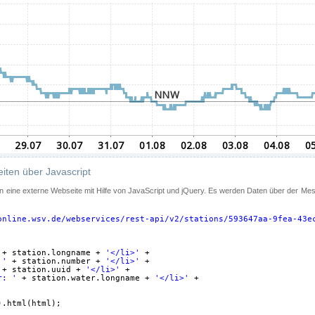
iten über Javascript
 in eine externe Webseite mit Hilfe von JavaScript und jQuery. Es werden Daten über der Me
online.wsv.de/webservices/rest-api/v2/stations/593647aa-9fea-43e
+ station.longname + 
'</li>'
+
 '
+ station.number + 
'</li>'
+
+ station.uuid + 
'</li>'
+
r: '
+ station.water.longname + 
'</li>'
+
).html(html);