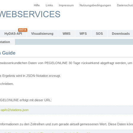
Hilfe
Links
Impressum
Nutzungsbedingungen
Datenschut
HyDAS-API
Visualisierung
WMS
WFS
SOS
Downloads
tation
 Guide
sserkundlichen Daten von PEGELONLINE 30 Tage rückwirkend abgefragt werden, um sie 
 Ergebnis wird in JSON-Notation erzeugt.
schrieben.
PEGELONLINE erfolgt mit dieser URL:
api/v2/stations.json
e Informationen zu den Zeitreihen und zum gerade aktuell gemessenen Wert. Diese Daten kö