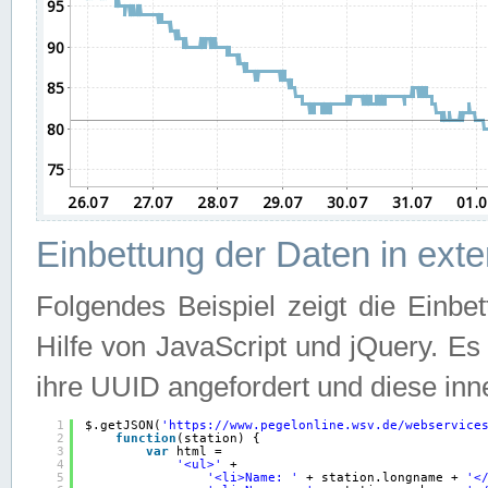
Einbettung der Daten in ext
Folgendes Beispiel zeigt die Einbe
Hilfe von JavaScript und jQuery. E
ihre UUID angefordert und diese inn
1
$.getJSON(
'
https://www.pegelonline.wsv.de/webservice
2
function
(station) {
3
var
html =
4
'<ul>'
+
5
'<li>Name: '
+ station.longname + 
'<