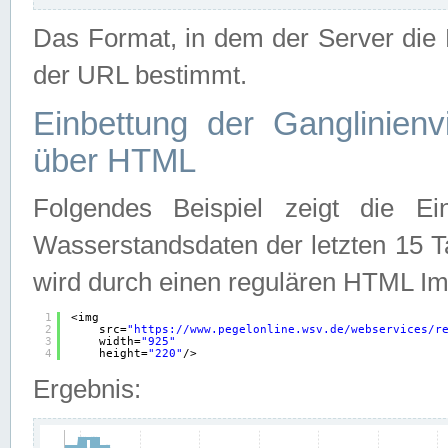
Das Format, in dem der Server die D
der URL bestimmt.
Einbettung der Ganglinienv
über HTML
Folgendes Beispiel zeigt die Ein
Wasserstandsdaten der letzten 15 T
wird durch einen regulären HTML Im
1
<img
2
src=
"
https://www.pegelonline.wsv.de/webservices/r
3
width=
"925"
4
height=
"220"
/>
Ergebnis: