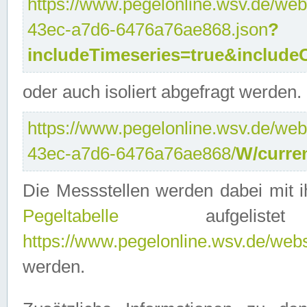
https://www.pegelonline.wsv.de/web
43ec-a7d6-6476a76ae868.json
?
includeTimeseries=true&include
oder auch isoliert abgefragt werden.
https://www.pegelonline.wsv.de/web
43ec-a7d6-6476a76ae868/
W/curre
Die Messstellen werden dabei mit ih
Pegeltabelle
aufgelist
https://www.pegelonline.wsv.de/webse
werden.