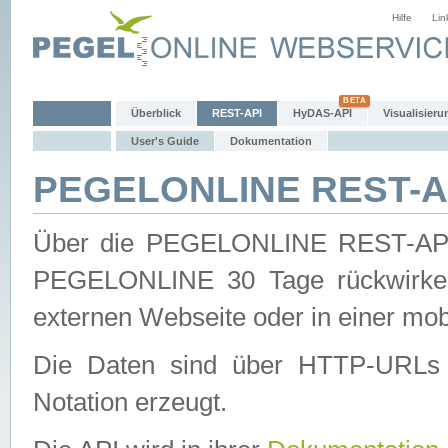
Hilfe
Lin
Überblick
REST-API
HyDAS-API
Visualisieru
User's Guide
Dokumentation
PEGELONLINE REST-AP
Über die PEGELONLINE REST-API 
PEGELONLINE 30 Tage rückwirkend
externen Webseite oder in einer mob
Die Daten sind über HTTP-URLs 
Notation erzeugt.