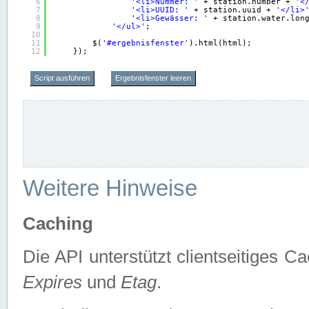
6
'<li>Nummer: '
+ station.number + 
'<
7
'<li>UUID: '
+ station.uuid + 
'</li>
8
'<li>Gewässer: '
+ station.water.lon
9
'</ul>'
;
10
11
$(
'#ergebnisfenster'
).html(html);
12
});
Script ausführen
Ergebnisfenster leeren
Weitere Hinweise
Caching
Die API unterstützt clientseitiges
Expires
und
Etag
.