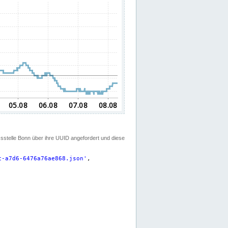
ssstelle Bonn über ihre UUID angefordert und diese
c-a7d6-6476a76ae868.json
'
,