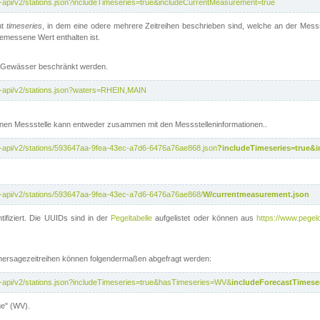
t-api/v2/stations.json?includeTimeseries=true&includeCurrentMeasurement=true
nt
timeseries
, in dem eine odere mehrere Zeitreihen beschrieben sind, welche an der Messs
 gemessene Wert enthalten ist.
te Gewässer beschränkt werden.
t-api/v2/stations.json?waters=RHEIN,MAIN
nen Messstelle kann entweder zusammen mit den Messstelleninformationen..
t-api/v2/stations/593647aa-9fea-43ec-a7d6-6476a76ae868.json
?includeTimeseries=true&
t-api/v2/stations/593647aa-9fea-43ec-a7d6-6476a76ae868/
W/currentmeasurement.json
tifiziert. Die UUIDs sind in der
Pegeltabelle
aufgelistet oder können aus
https://www.pegelo
rhersagezeitreihen können folgendermaßen abgefragt werden:
t-api/v2/stations.json?includeTimeseries=true&hasTimeseries=WV&
includeForecastTimeser
ge" (WV).