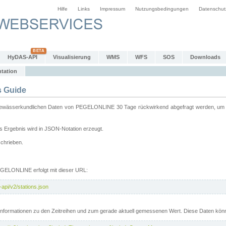
Hilfe
Links
Impressum
Nutzungsbedingungen
Datenschut
HyDAS-API
Visualisierung
WMS
WFS
SOS
Downloads
tation
 Guide
sserkundlichen Daten von PEGELONLINE 30 Tage rückwirkend abgefragt werden, um sie 
 Ergebnis wird in JSON-Notation erzeugt.
schrieben.
PEGELONLINE erfolgt mit dieser URL:
api/v2/stations.json
e Informationen zu den Zeitreihen und zum gerade aktuell gemessenen Wert. Diese Daten kö