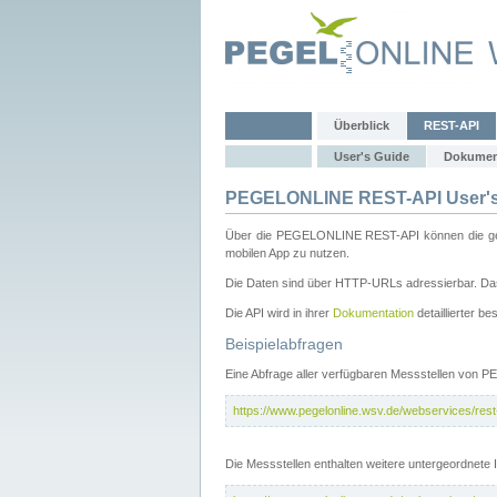
Überblick
REST-API
User's Guide
Dokumen
PEGELONLINE REST-API User's
Über die PEGELONLINE REST-API können die gewä
mobilen App zu nutzen.
Die Daten sind über HTTP-URLs adressierbar. Das
Die API wird in ihrer
Dokumentation
detaillierter be
Beispielabfragen
Eine Abfrage aller verfügbaren Messstellen von 
https://www.pegelonline.wsv.de/webservices/rest-
Die Messstellen enthalten weitere untergeordnet