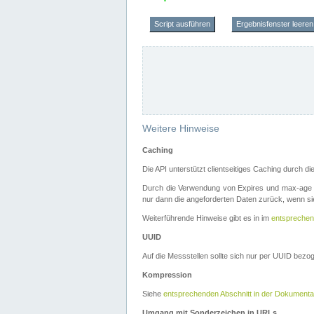
Script ausführen
Ergebnisfenster leeren
Weitere Hinweise
Caching
Die API unterstützt clientseitiges Caching durch 
Durch die Verwendung von Expires und max-age i
nur dann die angeforderten Daten zurück, wenn sie
Weiterführende Hinweise gibt es in im
entsprechen
UUID
Auf die Messstellen sollte sich nur per UUID bez
Kompression
Siehe
entsprechenden Abschnitt in der Dokumenta
Umgang mit Sonderzeichen in URLs