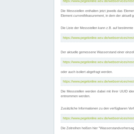
https://www.pegelonline.wsv.de/webservices/res
Die Messstellen enthalten jetzt jeweils das Eleme
Element
currentMeasurement
, in dem der aktuell
Die Liste der Messstellen kann z.B. auf bestimm
https://www.pegelonline.wsv.de/webservices/res
Der aktuelle gemessene Wasserstand einer einzel
https://www.pegelonline.wsv.de/webservices/res
oder auch isoliert abgefragt werden.
https://www.pegelonline.wsv.de/webservices/res
Die Messstellen werden dabei mit ihrer UUID iden
entnommen werden.
Zusätzliche Informationen zu den verfügbaren Vo
https://www.pegelonline.wsv.de/webservices/res
Die Zeitreihen heißen hier "Wasserstandvorhersa