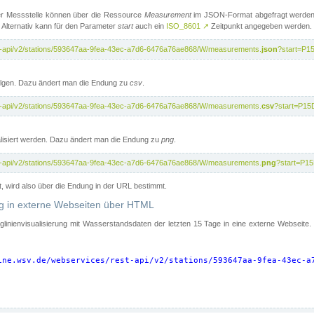
er Messstelle können über die Ressource
Measurement
im JSON-Format abgefragt werden.
 Alternativ kann für den Parameter
start
auch ein
ISO_8601
↗
Zeitpunkt angegeben werden.
st-api/v2/stations/593647aa-9fea-43ec-a7d6-6476a76ae868/W/measurements.
json
?start=P1
folgen. Dazu ändert man die Endung zu
csv
.
st-api/v2/stations/593647aa-9fea-43ec-a7d6-6476a76ae868/W/measurements.
csv
?start=P15
isiert werden. Dazu ändert man die Endung zu
png
.
st-api/v2/stations/593647aa-9fea-43ec-a7d6-6476a76ae868/W/measurements.
png
?start=P1
t, wird also über die Endung in der URL bestimmt.
ung in externe Webseiten über HTML
nglinienvisualisierung mit Wasserstandsdaten der letzten 15 Tage in eine externe Webseite
ine.wsv.de/webservices/rest-api/v2/stations/593647aa-9fea-43ec-a