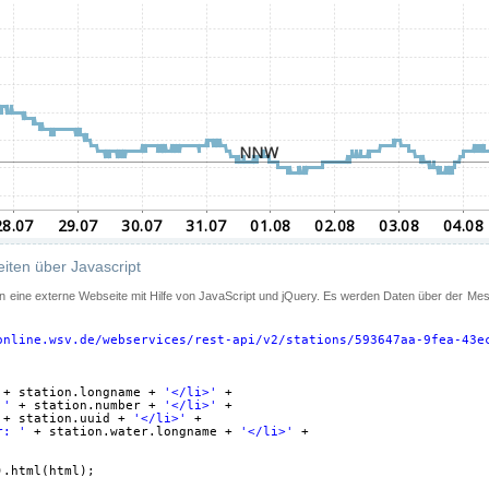
iten über Javascript
 in eine externe Webseite mit Hilfe von JavaScript und jQuery. Es werden Daten über der Me
online.wsv.de/webservices/rest-api/v2/stations/593647aa-9fea-43e
+ station.longname + 
'</li>'
+
 '
+ station.number + 
'</li>'
+
+ station.uuid + 
'</li>'
+
r: '
+ station.water.longname + 
'</li>'
+
).html(html);