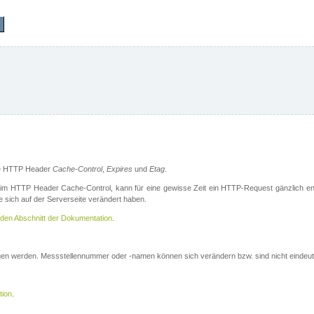
die HTTP Header
Cache-Control
,
Expires
und
Etag
.
m HTTP Header Cache-Control, kann für eine gewisse Zeit ein HTTP-Request gänzlich ent
 sich auf der Serverseite verändert haben.
den Abschnitt der Dokumentation
.
ogen werden. Messstellennummer oder -namen können sich verändern bzw. sind nicht eindeut
tion
.