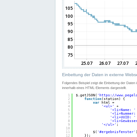
Einbettung der Daten in externe Webse
Folgendes Beispiel zeigt die Einbettung der Daten
innerhalb eines HTML-Elements dargestellt.
1
$.getJSON(
'
https://www.pegel
2
function
(station) {
3
var
html =
4
'<ul>'
+
5
'<li>Name: '
6
'<li>Nummer:
7
'<li>UUID: '
8
'<li>Gewässe
9
'</ul>'
;
10
11
$(
'#ergebnisfenster'
12
});