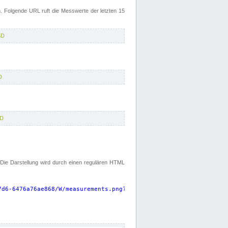
 Folgende URL ruft die Messwerte der letzten 15
5D
D
5D
. Die Darstellung wird durch einen regulären HTML
7d6-6476a76ae868/W/measurements.png?start=P15D&width=925&height=