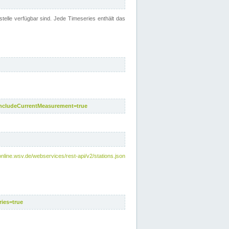
telle verfügbar sind. Jede Timeseries enthält das
includeCurrentMeasurement=true
nline.wsv.de/webservices/rest-api/v2/stations.json
ies=true