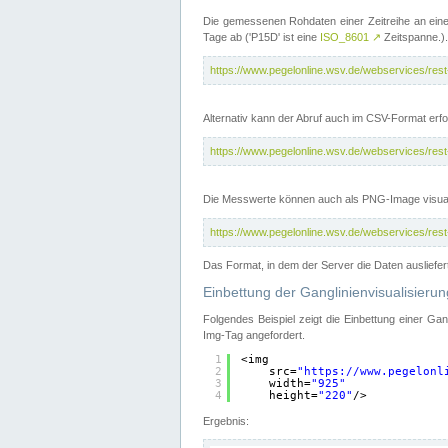
Die gemessenen Rohdaten einer Zeitreihe an ein
Tage ab ('P15D' ist eine
ISO_8601
↗
Zeitspanne.).
https://www.pegelonline.wsv.de/webservices/re
Alternativ kann der Abruf auch im CSV-Format er
https://www.pegelonline.wsv.de/webservices/re
Die Messwerte können auch als PNG-Image visual
https://www.pegelonline.wsv.de/webservices/re
Das Format, in dem der Server die Daten ausliefer
Einbettung der Ganglinienvisualisier
Folgendes Beispiel zeigt die Einbettung einer Ga
Img-Tag angefordert.
1
<img
2
src=
"
https://www.pegelonl
3
width=
"925"
4
height=
"220"
/>
Ergebnis: