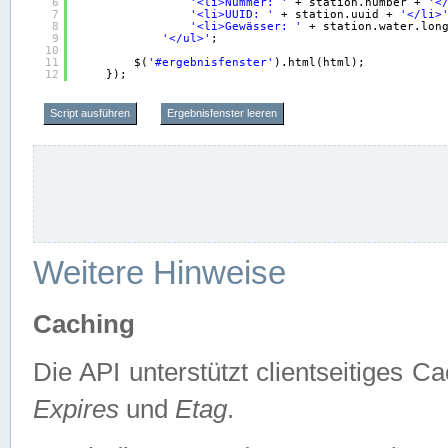
6
'<li>Nummer: '
+ station.number + 
'<
7
'<li>UUID: '
+ station.uuid + 
'</li>
8
'<li>Gewässer: '
+ station.water.lon
9
'</ul>'
;
10
11
$(
'#ergebnisfenster'
).html(html);
12
});
Script ausführen
Ergebnisfenster leeren
Weitere Hinweise
Caching
Die API unterstützt clientseitiges
Expires
und
Etag
.