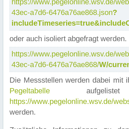
https://www.pegelonline.wsv.de/web
43ec-a7d6-6476a76ae868.json
?
includeTimeseries=true&include
oder auch isoliert abgefragt werden.
https://www.pegelonline.wsv.de/web
43ec-a7d6-6476a76ae868/
W/curre
Die Messstellen werden dabei mit ih
Pegeltabelle
aufgelist
https://www.pegelonline.wsv.de/webse
werden.