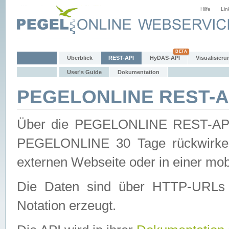
Hilfe
Lin
Überblick
REST-API
HyDAS-API
Visualisieru
User's Guide
Dokumentation
PEGELONLINE REST-AP
Über die PEGELONLINE REST-API 
PEGELONLINE 30 Tage rückwirkend
externen Webseite oder in einer mob
Die Daten sind über HTTP-URLs 
Notation erzeugt.