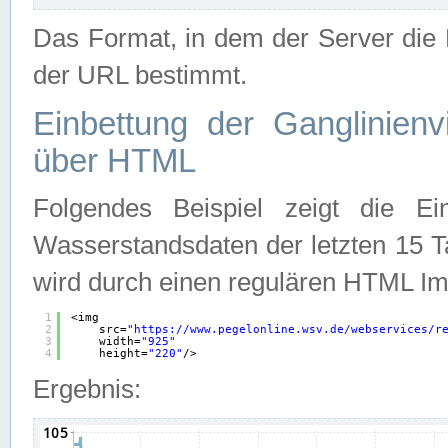
Das Format, in dem der Server die D
der URL bestimmt.
Einbettung der Ganglinienv
über HTML
Folgendes Beispiel zeigt die Ein
Wasserstandsdaten der letzten 15 T
wird durch einen regulären HTML Im
1
<img
2
src=
"
https://www.pegelonline.wsv.de/webservices/r
3
width=
"925"
4
height=
"220"
/>
Ergebnis: