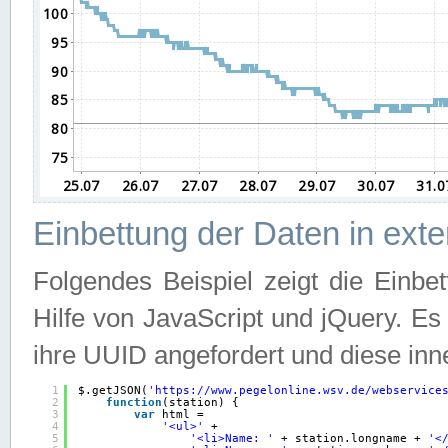
Einbettung der Daten in ext
Folgendes Beispiel zeigt die Einbe
Hilfe von JavaScript und jQuery. E
ihre UUID angefordert und diese inn
1
$.getJSON(
'
https://www.pegelonline.wsv.de/webservice
2
function
(station) {
3
var
html =
4
'<ul>'
+
5
'<li>Name: '
+ station.longname + 
'<