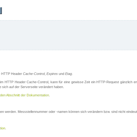
die HTTP Header
Cache-Control
,
Expires
und
Etag
.
m HTTP Header Cache-Control, kann für eine gewisse Zeit ein HTTP-Request gänzlich ent
 sich auf der Serverseite verändert haben.
den Abschnitt der Dokumentation
.
ogen werden. Messstellennummer oder -namen können sich verändern bzw. sind nicht eindeut
tion
.