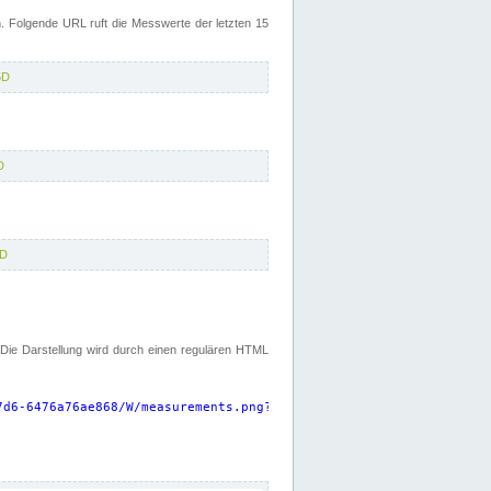
 Folgende URL ruft die Messwerte der letzten 15
5D
D
5D
. Die Darstellung wird durch einen regulären HTML
7d6-6476a76ae868/W/measurements.png?start=P15D&width=925&height=