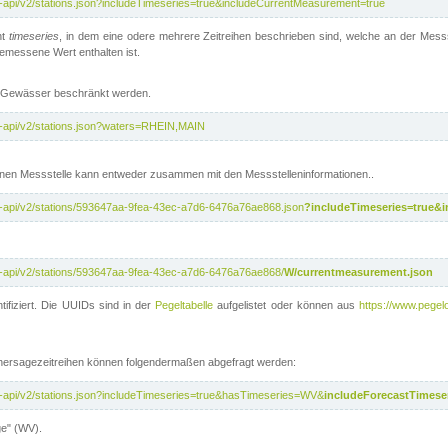
t-api/v2/stations.json?includeTimeseries=true&includeCurrentMeasurement=true
nt
timeseries
, in dem eine odere mehrere Zeitreihen beschrieben sind, welche an der Messs
 gemessene Wert enthalten ist.
te Gewässer beschränkt werden.
t-api/v2/stations.json?waters=RHEIN,MAIN
nen Messstelle kann entweder zusammen mit den Messstelleninformationen..
t-api/v2/stations/593647aa-9fea-43ec-a7d6-6476a76ae868.json
?includeTimeseries=true&
t-api/v2/stations/593647aa-9fea-43ec-a7d6-6476a76ae868/
W/currentmeasurement.json
tifiziert. Die UUIDs sind in der
Pegeltabelle
aufgelistet oder können aus
https://www.pegelo
rhersagezeitreihen können folgendermaßen abgefragt werden:
t-api/v2/stations.json?includeTimeseries=true&hasTimeseries=WV&
includeForecastTimeser
ge" (WV).