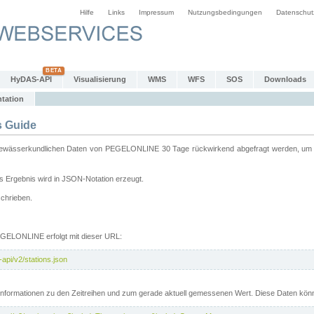
Hilfe
Links
Impressum
Nutzungsbedingungen
Datenschut
HyDAS-API
Visualisierung
WMS
WFS
SOS
Downloads
tation
 Guide
sserkundlichen Daten von PEGELONLINE 30 Tage rückwirkend abgefragt werden, um sie 
 Ergebnis wird in JSON-Notation erzeugt.
schrieben.
PEGELONLINE erfolgt mit dieser URL:
api/v2/stations.json
e Informationen zu den Zeitreihen und zum gerade aktuell gemessenen Wert. Diese Daten kö