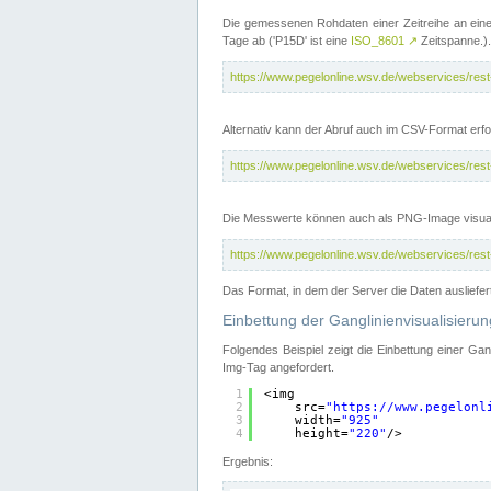
Die gemessenen Rohdaten einer Zeitreihe an ein
Tage ab ('P15D' ist eine
ISO_8601
↗
Zeitspanne.).
https://www.pegelonline.wsv.de/webservices/re
Alternativ kann der Abruf auch im CSV-Format er
https://www.pegelonline.wsv.de/webservices/re
Die Messwerte können auch als PNG-Image visual
https://www.pegelonline.wsv.de/webservices/re
Das Format, in dem der Server die Daten ausliefer
Einbettung der Ganglinienvisualisier
Folgendes Beispiel zeigt die Einbettung einer Ga
Img-Tag angefordert.
1
<img
2
src=
"
https://www.pegelonl
3
width=
"925"
4
height=
"220"
/>
Ergebnis: