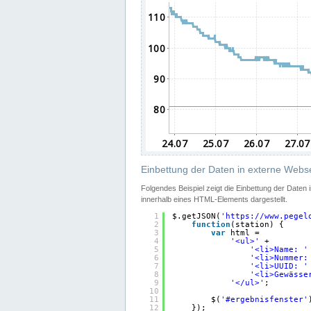
Einbettung der Daten in externe Webse
Folgendes Beispiel zeigt die Einbettung der Daten
innerhalb eines HTML-Elements dargestellt.
1
$.getJSON(
'
https://www.pegel
2
function
(station) {
3
var
html =
4
'<ul>'
+
5
'<li>Name: '
6
'<li>Nummer:
7
'<li>UUID: '
8
'<li>Gewässe
9
'</ul>'
;
10
11
$(
'#ergebnisfenster'
12
});