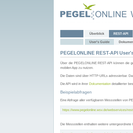
Überblick
REST-API
User's Guide
Dokumen
PEGELONLINE REST-API User's
Über die PEGELONLINE REST-API können die gewä
mobilen App zu nutzen.
Die Daten sind über HTTP-URLs adressierbar. Das
Die API wird in ihrer
Dokumentation
detaillierter be
Beispielabfragen
Eine Abfrage aller verfügbaren Messstellen von 
https://www.pegelonline.wsv.de/webservices/rest-
Die Messstellen enthalten weitere untergeordnet