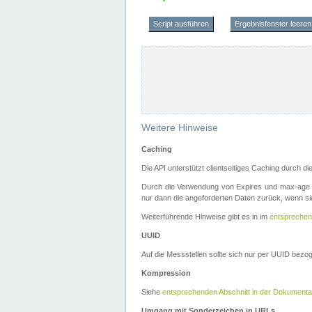
Script ausführen
Ergebnisfenster leeren
Weitere Hinweise
Caching
Die API unterstützt clientseitiges Caching durch 
Durch die Verwendung von Expires und max-age i
nur dann die angeforderten Daten zurück, wenn sie
Weiterführende Hinweise gibt es in im
entsprechen
UUID
Auf die Messstellen sollte sich nur per UUID bez
Kompression
Siehe
entsprechenden Abschnitt in der Dokumenta
Umgang mit Sonderzeichen in URLs