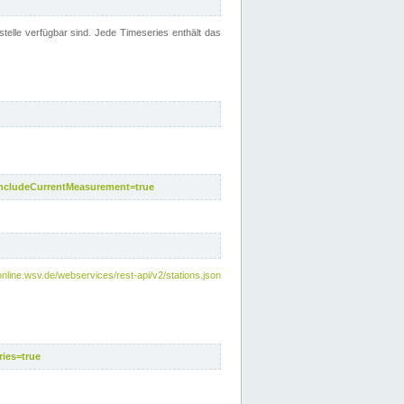
telle verfügbar sind. Jede Timeseries enthält das
includeCurrentMeasurement=true
nline.wsv.de/webservices/rest-api/v2/stations.json
ies=true