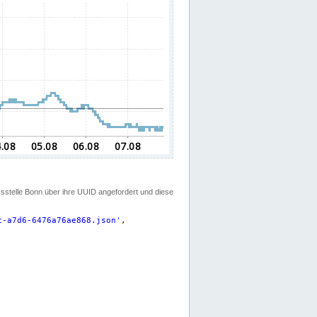
ssstelle Bonn über ihre UUID angefordert und diese
c-a7d6-6476a76ae868.json
'
,