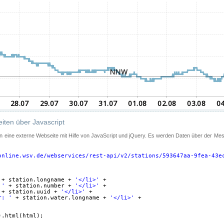
iten über Javascript
 in eine externe Webseite mit Hilfe von JavaScript und jQuery. Es werden Daten über der Me
online.wsv.de/webservices/rest-api/v2/stations/593647aa-9fea-43e
+ station.longname + 
'</li>'
+
 '
+ station.number + 
'</li>'
+
+ station.uuid + 
'</li>'
+
r: '
+ station.water.longname + 
'</li>'
+
).html(html);