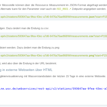
er Messstelle können über die Ressource
Measurement
im JSON-Format abgefragt werden.
 Alternativ kann für den Parameter
start
auch ein
ISO_8601
↗
Zeitpunkt angegeben werden.
st-api/v2/stations/593647aa-9fea-43ec-a7d6-6476a76ae868/W/measurements.
json
?start=P1
folgen. Dazu ändert man die Endung zu
csv
.
st-api/v2/stations/593647aa-9fea-43ec-a7d6-6476a76ae868/W/measurements.
csv
?start=P15
isiert werden. Dazu ändert man die Endung zu
png
.
st-api/v2/stations/593647aa-9fea-43ec-a7d6-6476a76ae868/W/measurements.
png
?start=P1
t, wird also über die Endung in der URL bestimmt.
ung in externe Webseiten über HTML
nglinienvisualisierung mit Wasserstandsdaten der letzten 15 Tage in eine externe Webseite
ine.wsv.de/webservices/rest-api/v2/stations/593647aa-9fea-43ec-a