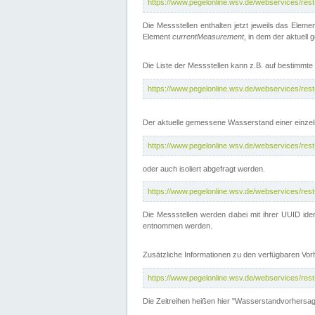
https://www.pegelonline.wsv.de/webservices/res
Die Messstellen enthalten jetzt jeweils das Eleme
Element
currentMeasurement
, in dem der aktuell
Die Liste der Messstellen kann z.B. auf bestimm
https://www.pegelonline.wsv.de/webservices/res
Der aktuelle gemessene Wasserstand einer einzel
https://www.pegelonline.wsv.de/webservices/res
oder auch isoliert abgefragt werden.
https://www.pegelonline.wsv.de/webservices/res
Die Messstellen werden dabei mit ihrer UUID iden
entnommen werden.
Zusätzliche Informationen zu den verfügbaren Vo
https://www.pegelonline.wsv.de/webservices/res
Die Zeitreihen heißen hier "Wasserstandvorhersa