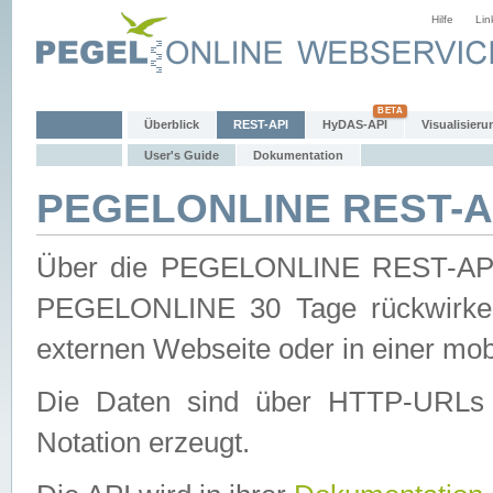
Hilfe
Lin
Überblick
REST-API
HyDAS-API
Visualisieru
User's Guide
Dokumentation
PEGELONLINE REST-AP
Über die PEGELONLINE REST-API 
PEGELONLINE 30 Tage rückwirkend
externen Webseite oder in einer mob
Die Daten sind über HTTP-URLs 
Notation erzeugt.