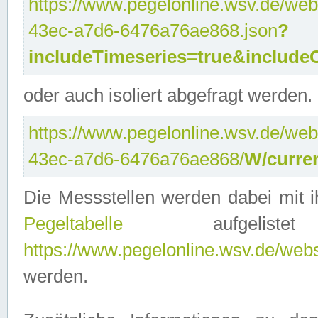
https://www.pegelonline.wsv.de/web
43ec-a7d6-6476a76ae868.json
?
includeTimeseries=true&include
oder auch isoliert abgefragt werden.
https://www.pegelonline.wsv.de/web
43ec-a7d6-6476a76ae868/
W/curre
Die Messstellen werden dabei mit ih
Pegeltabelle
aufgelist
https://www.pegelonline.wsv.de/webse
werden.