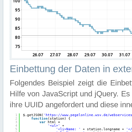
Einbettung der Daten in ext
Folgendes Beispiel zeigt die Einbe
Hilfe von JavaScript und jQuery. E
ihre UUID angefordert und diese inn
1
$.getJSON(
'
https://www.pegelonline.wsv.de/webservice
2
function
(station) {
3
var
html =
4
'<ul>'
+
5
'<li>Name: '
+ station.longname + 
'<