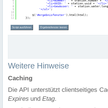
6
'<li>Nummer: '
+ station.number + 
'<
7
'<li>UUID: '
+ station.uuid + 
'</li>
8
'<li>Gewässer: '
+ station.water.lon
9
'</ul>'
;
10
11
$(
'#ergebnisfenster'
).html(html);
12
});
Script ausführen
Ergebnisfenster leeren
Weitere Hinweise
Caching
Die API unterstützt clientseitiges
Expires
und
Etag
.