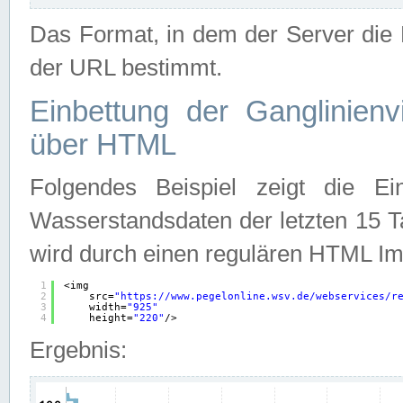
Das Format, in dem der Server die D
der URL bestimmt.
Einbettung der Ganglinienv
über HTML
Folgendes Beispiel zeigt die Ein
Wasserstandsdaten der letzten 15 T
wird durch einen regulären HTML Im
1
<img
2
src=
"
https://www.pegelonline.wsv.de/webservices/r
3
width=
"925"
4
height=
"220"
/>
Ergebnis: