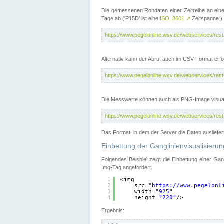
Die gemessenen Rohdaten einer Zeitreihe an ein
Tage ab ('P15D' ist eine
ISO_8601
↗
Zeitspanne.).
https://www.pegelonline.wsv.de/webservices/re
Alternativ kann der Abruf auch im CSV-Format er
https://www.pegelonline.wsv.de/webservices/re
Die Messwerte können auch als PNG-Image visual
https://www.pegelonline.wsv.de/webservices/re
Das Format, in dem der Server die Daten ausliefer
Einbettung der Ganglinienvisualisier
Folgendes Beispiel zeigt die Einbettung einer Ga
Img-Tag angefordert.
1
<img
2
src=
"
https://www.pegelonl
3
width=
"925"
4
height=
"220"
/>
Ergebnis: