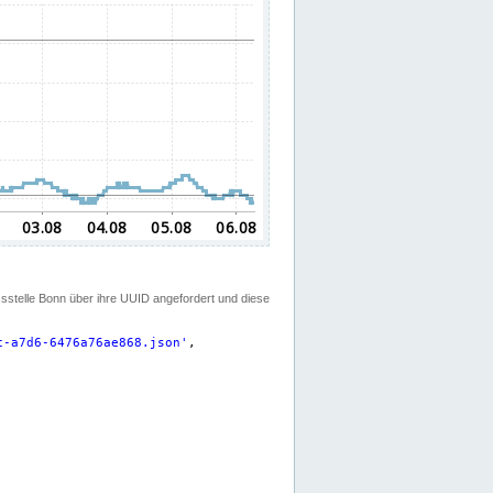
ssstelle Bonn über ihre UUID angefordert und diese
c-a7d6-6476a76ae868.json
'
,