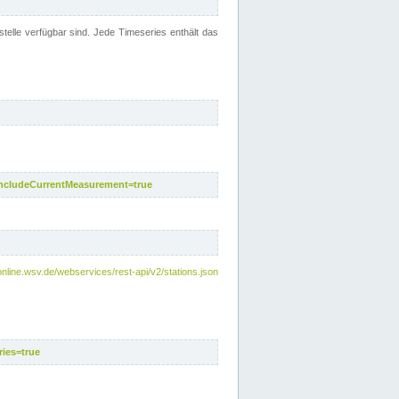
telle verfügbar sind. Jede Timeseries enthält das
includeCurrentMeasurement=true
nline.wsv.de/webservices/rest-api/v2/stations.json
ies=true