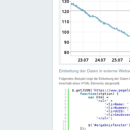
Einbettung der Daten in externe Webse
Folgendes Beispiel zeigt die Einbettung der Daten
innerhalb eines HTML-Elements dargestellt.
1
$.getJSON(
'
https://www.pegel
2
function
(station) {
3
var
html =
4
'<ul>'
+
5
'<li>Name: '
6
'<li>Nummer:
7
'<li>UUID: '
8
'<li>Gewässe
9
'</ul>'
;
10
11
$(
'#ergebnisfenster'
12
});