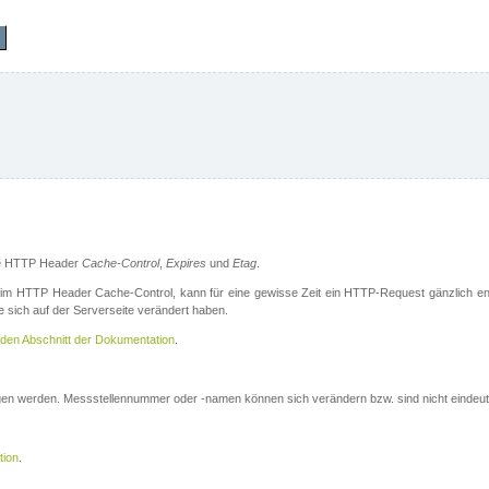
die HTTP Header
Cache-Control
,
Expires
und
Etag
.
m HTTP Header Cache-Control, kann für eine gewisse Zeit ein HTTP-Request gänzlich ent
 sich auf der Serverseite verändert haben.
den Abschnitt der Dokumentation
.
ogen werden. Messstellennummer oder -namen können sich verändern bzw. sind nicht eindeut
tion
.