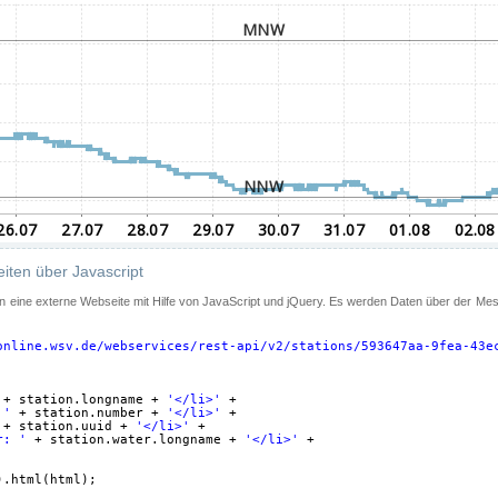
iten über Javascript
 in eine externe Webseite mit Hilfe von JavaScript und jQuery. Es werden Daten über der Me
online.wsv.de/webservices/rest-api/v2/stations/593647aa-9fea-43e
+ station.longname + 
'</li>'
+
 '
+ station.number + 
'</li>'
+
+ station.uuid + 
'</li>'
+
r: '
+ station.water.longname + 
'</li>'
+
).html(html);