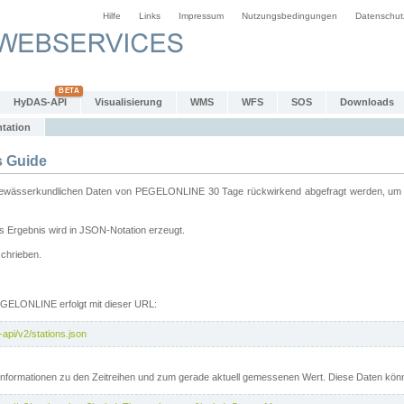
Hilfe
Links
Impressum
Nutzungsbedingungen
Datenschut
HyDAS-API
Visualisierung
WMS
WFS
SOS
Downloads
tation
 Guide
sserkundlichen Daten von PEGELONLINE 30 Tage rückwirkend abgefragt werden, um sie 
 Ergebnis wird in JSON-Notation erzeugt.
schrieben.
PEGELONLINE erfolgt mit dieser URL:
api/v2/stations.json
e Informationen zu den Zeitreihen und zum gerade aktuell gemessenen Wert. Diese Daten kö