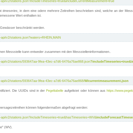
t-api/v2/stations.json?includeTimeseries=true&includeCurrentMeasurement=true
nt
timeseries
, in dem eine odere mehrere Zeitreihen beschrieben sind, welche an der Messs
 gemessene Wert enthalten ist.
te Gewässer beschränkt werden.
t-api/v2/stations.json?waters=RHEIN,MAIN
nen Messstelle kann entweder zusammen mit den Messstelleninformationen..
t-api/v2/stations/593647aa-9fea-43ec-a7d6-6476a76ae868.json
?includeTimeseries=true&
t-api/v2/stations/593647aa-9fea-43ec-a7d6-6476a76ae868/
W/currentmeasurement.json
tifiziert. Die UUIDs sind in der
Pegeltabelle
aufgelistet oder können aus
https://www.pegelo
rhersagezeitreihen können folgendermaßen abgefragt werden:
t-api/v2/stations.json?includeTimeseries=true&hasTimeseries=WV&
includeForecastTimeser
ge" (WV).