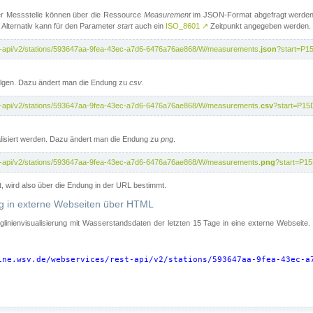
er Messstelle können über die Ressource
Measurement
im JSON-Format abgefragt werden.
 Alternativ kann für den Parameter
start
auch ein
ISO_8601
↗
Zeitpunkt angegeben werden.
st-api/v2/stations/593647aa-9fea-43ec-a7d6-6476a76ae868/W/measurements.
json
?start=P1
folgen. Dazu ändert man die Endung zu
csv
.
st-api/v2/stations/593647aa-9fea-43ec-a7d6-6476a76ae868/W/measurements.
csv
?start=P15
isiert werden. Dazu ändert man die Endung zu
png
.
st-api/v2/stations/593647aa-9fea-43ec-a7d6-6476a76ae868/W/measurements.
png
?start=P1
t, wird also über die Endung in der URL bestimmt.
ung in externe Webseiten über HTML
nglinienvisualisierung mit Wasserstandsdaten der letzten 15 Tage in eine externe Webseite
ine.wsv.de/webservices/rest-api/v2/stations/593647aa-9fea-43ec-a