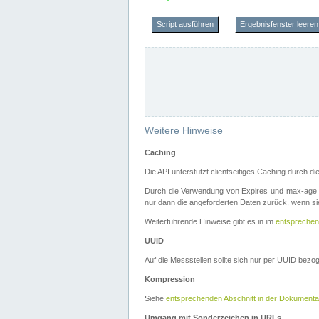
Script ausführen
Ergebnisfenster leeren
Weitere Hinweise
Caching
Die API unterstützt clientseitiges Caching durch 
Durch die Verwendung von Expires und max-age i
nur dann die angeforderten Daten zurück, wenn sie
Weiterführende Hinweise gibt es in im
entsprechen
UUID
Auf die Messstellen sollte sich nur per UUID bez
Kompression
Siehe
entsprechenden Abschnitt in der Dokumenta
Umgang mit Sonderzeichen in URLs