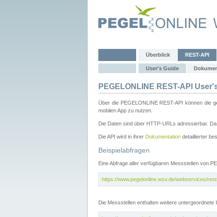
Überblick
REST-API
User's Guide
Dokumen
PEGELONLINE REST-API User's
Über die PEGELONLINE REST-API können die gewä
mobilen App zu nutzen.
Die Daten sind über HTTP-URLs adressierbar. Das
Die API wird in ihrer
Dokumentation
detaillierter be
Beispielabfragen
Eine Abfrage aller verfügbaren Messstellen von 
https://www.pegelonline.wsv.de/webservices/rest-
Die Messstellen enthalten weitere untergeordnet