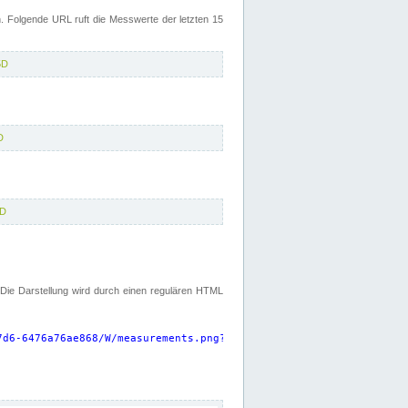
 Folgende URL ruft die Messwerte der letzten 15
5D
D
5D
. Die Darstellung wird durch einen regulären HTML
7d6-6476a76ae868/W/measurements.png?start=P15D&width=925&height=