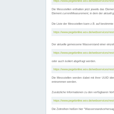
https://www.pegelonline.wsv.de/webservices/res
Die Messstellen enthalten jetzt jeweils das Eleme
Element
currentMeasurement
, in dem der aktuell
Die Liste der Messstellen kann z.B. auf bestimm
https://www.pegelonline.wsv.de/webservices/res
Der aktuelle gemessene Wasserstand einer einzel
https://www.pegelonline.wsv.de/webservices/res
oder auch isoliert abgefragt werden.
https://www.pegelonline.wsv.de/webservices/res
Die Messstellen werden dabei mit ihrer UUID iden
entnommen werden.
Zusätzliche Informationen zu den verfügbaren Vo
https://www.pegelonline.wsv.de/webservices/res
Die Zeitreihen heißen hier "Wasserstandvorhersa