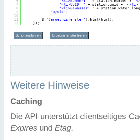
6
'<li>Nummer: '
+ station.number + 
'<
7
'<li>UUID: '
+ station.uuid + 
'</li>
8
'<li>Gewässer: '
+ station.water.lon
9
'</ul>'
;
10
11
$(
'#ergebnisfenster'
).html(html);
12
});
Script ausführen
Ergebnisfenster leeren
Weitere Hinweise
Caching
Die API unterstützt clientseitiges
Expires
und
Etag
.