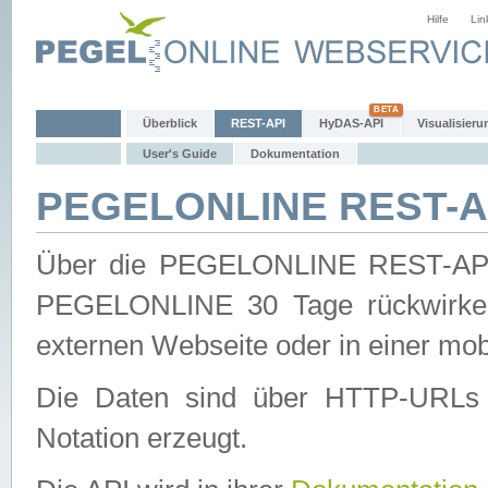
Hilfe
Lin
Überblick
REST-API
HyDAS-API
Visualisieru
User's Guide
Dokumentation
PEGELONLINE REST-AP
Über die PEGELONLINE REST-API 
PEGELONLINE 30 Tage rückwirkend
externen Webseite oder in einer mob
Die Daten sind über HTTP-URLs 
Notation erzeugt.