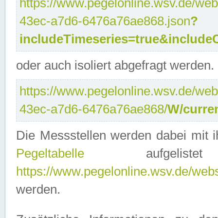
https://www.pegelonline.wsv.de/web
43ec-a7d6-6476a76ae868.json
?
includeTimeseries=true&include
oder auch isoliert abgefragt werden.
https://www.pegelonline.wsv.de/web
43ec-a7d6-6476a76ae868/
W/curre
Die Messstellen werden dabei mit ih
Pegeltabelle
aufgelist
https://www.pegelonline.wsv.de/webse
werden.