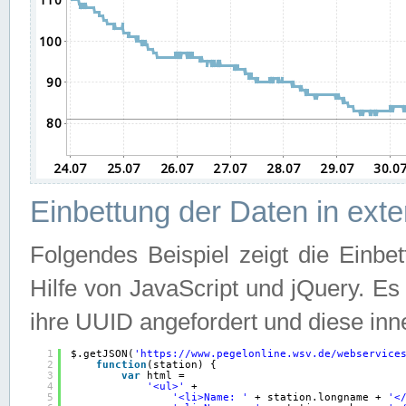
Einbettung der Daten in ext
Folgendes Beispiel zeigt die Einbe
Hilfe von JavaScript und jQuery. E
ihre UUID angefordert und diese inn
1
$.getJSON(
'
https://www.pegelonline.wsv.de/webservice
2
function
(station) {
3
var
html =
4
'<ul>'
+
5
'<li>Name: '
+ station.longname + 
'<