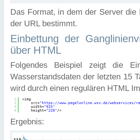
Das Format, in dem der Server die D
der URL bestimmt.
Einbettung der Ganglinienv
über HTML
Folgendes Beispiel zeigt die Ein
Wasserstandsdaten der letzten 15 T
wird durch einen regulären HTML Im
1
<img
2
src=
"
https://www.pegelonline.wsv.de/webservices/r
3
width=
"925"
4
height=
"220"
/>
Ergebnis: