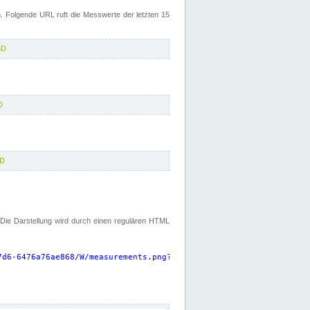
 Folgende URL ruft die Messwerte der letzten 15
5D
D
5D
. Die Darstellung wird durch einen regulären HTML
7d6-6476a76ae868/W/measurements.png?start=P15D&width=925&height=