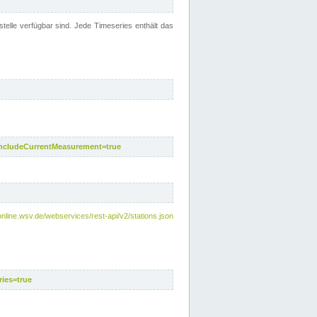
telle verfügbar sind. Jede Timeseries enthält das
includeCurrentMeasurement=true
nline.wsv.de/webservices/rest-api/v2/stations.json
ies=true