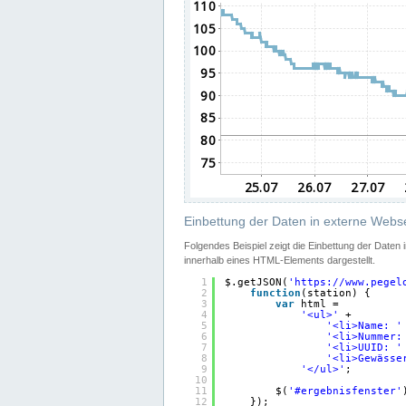
Einbettung der Daten in externe Webse
Folgendes Beispiel zeigt die Einbettung der Daten
innerhalb eines HTML-Elements dargestellt.
1
$.getJSON(
'
https://www.pegel
2
function
(station) {
3
var
html =
4
'<ul>'
+
5
'<li>Name: '
6
'<li>Nummer:
7
'<li>UUID: '
8
'<li>Gewässe
9
'</ul>'
;
10
11
$(
'#ergebnisfenster'
12
});