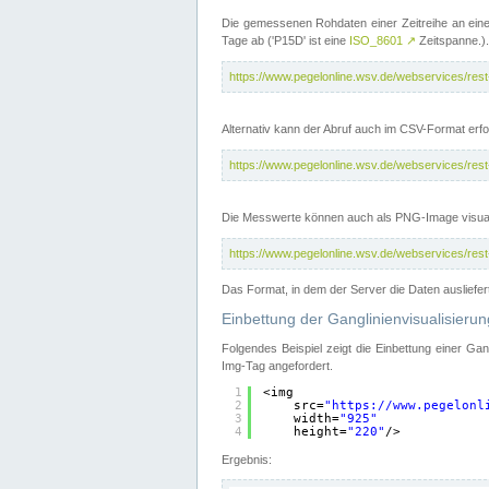
Die gemessenen Rohdaten einer Zeitreihe an ein
Tage ab ('P15D' ist eine
ISO_8601
↗
Zeitspanne.).
https://www.pegelonline.wsv.de/webservices/re
Alternativ kann der Abruf auch im CSV-Format er
https://www.pegelonline.wsv.de/webservices/re
Die Messwerte können auch als PNG-Image visual
https://www.pegelonline.wsv.de/webservices/re
Das Format, in dem der Server die Daten ausliefer
Einbettung der Ganglinienvisualisier
Folgendes Beispiel zeigt die Einbettung einer Ga
Img-Tag angefordert.
1
<img
2
src=
"
https://www.pegelonl
3
width=
"925"
4
height=
"220"
/>
Ergebnis: