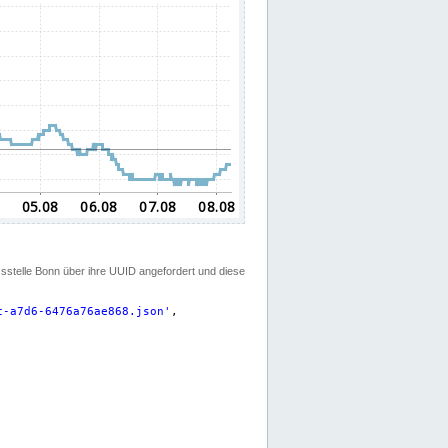
ssstelle Bonn über ihre UUID angefordert und diese
c-a7d6-6476a76ae868.json
'
,