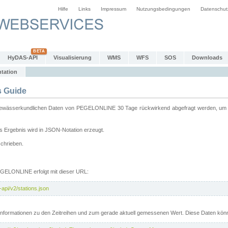
Hilfe
Links
Impressum
Nutzungsbedingungen
Datenschut
HyDAS-API
Visualisierung
WMS
WFS
SOS
Downloads
tation
 Guide
sserkundlichen Daten von PEGELONLINE 30 Tage rückwirkend abgefragt werden, um sie 
 Ergebnis wird in JSON-Notation erzeugt.
schrieben.
PEGELONLINE erfolgt mit dieser URL:
api/v2/stations.json
e Informationen zu den Zeitreihen und zum gerade aktuell gemessenen Wert. Diese Daten kö