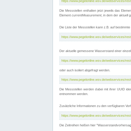
https://www.pegelonline.wsv.de/webservices/res
Die Messstellen enthalten jetzt jeweils das Eleme
Element
currentMeasurement
, in dem der aktuell
Die Liste der Messstellen kann z.B. auf bestimm
https://www.pegelonline.wsv.de/webservices/res
Der aktuelle gemessene Wasserstand einer einzel
https://www.pegelonline.wsv.de/webservices/res
oder auch isoliert abgefragt werden.
https://www.pegelonline.wsv.de/webservices/res
Die Messstellen werden dabei mit ihrer UUID iden
entnommen werden.
Zusätzliche Informationen zu den verfügbaren Vo
https://www.pegelonline.wsv.de/webservices/res
Die Zeitreihen heißen hier "Wasserstandvorhersa