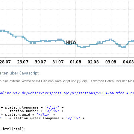
iten über Javascript
 in eine externe Webseite mit Hilfe von JavaScript und jQuery. Es werden Daten über der Me
online.wsv.de/webservices/rest-api/v2/stations/593647aa-9fea-43e
+ station.longname + 
'</li>'
+
 '
+ station.number + 
'</li>'
+
+ station.uuid + 
'</li>'
+
r: '
+ station.water.longname + 
'</li>'
+
).html(html);