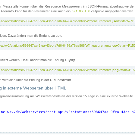
er Messstelle können über die Ressource
Measurement
im JSON-Format abgefragt werden.
 Alternativ kann für den Parameter
start
auch ein
ISO_8601
↗
Zeitpunkt angegeben werden.
st-api/v2/stations/593647aa-9fea-43ec-a7d6-6476a76ae868/W/measurements.
json
?start=P1
folgen. Dazu ändert man die Endung zu
csv
.
st-api/v2/stations/593647aa-9fea-43ec-a7d6-6476a76ae868/W/measurements.
csv
?start=P15
isiert werden. Dazu ändert man die Endung zu
png
.
st-api/v2/stations/593647aa-9fea-43ec-a7d6-6476a76ae868/W/measurements.
png
?start=P1
t, wird also über die Endung in der URL bestimmt.
ung in externe Webseiten über HTML
nglinienvisualisierung mit Wasserstandsdaten der letzten 15 Tage in eine externe Webseite
ine.wsv.de/webservices/rest-api/v2/stations/593647aa-9fea-43ec-a