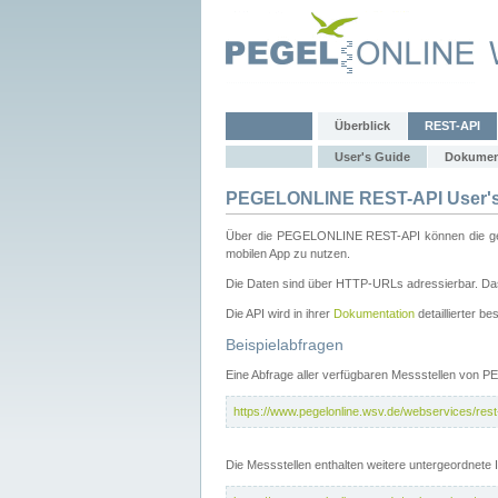
Überblick
REST-API
User's Guide
Dokumen
PEGELONLINE REST-API User's
Über die PEGELONLINE REST-API können die gewä
mobilen App zu nutzen.
Die Daten sind über HTTP-URLs adressierbar. Das
Die API wird in ihrer
Dokumentation
detaillierter be
Beispielabfragen
Eine Abfrage aller verfügbaren Messstellen von 
https://www.pegelonline.wsv.de/webservices/rest-
Die Messstellen enthalten weitere untergeordnet