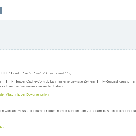
die HTTP Header
Cache-Control
,
Expires
und
Etag
.
m HTTP Header Cache-Control, kann für eine gewisse Zeit ein HTTP-Request gänzlich ent
 sich auf der Serverseite verändert haben.
den Abschnitt der Dokumentation
.
ogen werden. Messstellennummer oder -namen können sich verändern bzw. sind nicht eindeut
tion
.