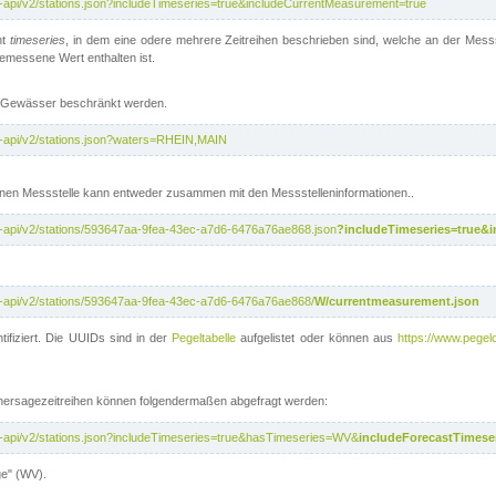
t-api/v2/stations.json?includeTimeseries=true&includeCurrentMeasurement=true
nt
timeseries
, in dem eine odere mehrere Zeitreihen beschrieben sind, welche an der Messs
 gemessene Wert enthalten ist.
te Gewässer beschränkt werden.
t-api/v2/stations.json?waters=RHEIN,MAIN
nen Messstelle kann entweder zusammen mit den Messstelleninformationen..
t-api/v2/stations/593647aa-9fea-43ec-a7d6-6476a76ae868.json
?includeTimeseries=true&
t-api/v2/stations/593647aa-9fea-43ec-a7d6-6476a76ae868/
W/currentmeasurement.json
tifiziert. Die UUIDs sind in der
Pegeltabelle
aufgelistet oder können aus
https://www.pegelo
rhersagezeitreihen können folgendermaßen abgefragt werden:
t-api/v2/stations.json?includeTimeseries=true&hasTimeseries=WV&
includeForecastTimeser
ge" (WV).