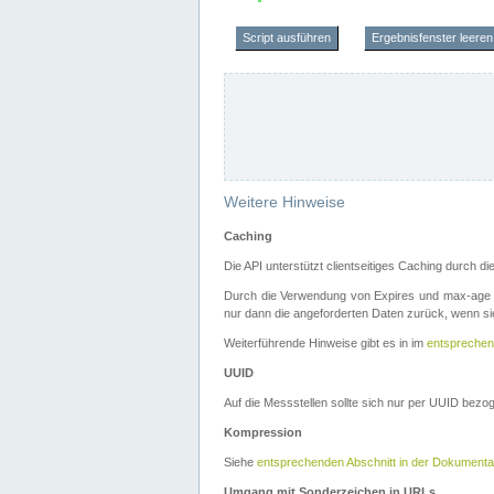
Script ausführen
Ergebnisfenster leeren
Weitere Hinweise
Caching
Die API unterstützt clientseitiges Caching durch 
Durch die Verwendung von Expires und max-age i
nur dann die angeforderten Daten zurück, wenn sie
Weiterführende Hinweise gibt es in im
entsprechen
UUID
Auf die Messstellen sollte sich nur per UUID bez
Kompression
Siehe
entsprechenden Abschnitt in der Dokumenta
Umgang mit Sonderzeichen in URLs