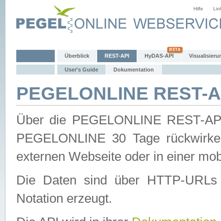
Hilfe
Lin
Überblick
REST-API
HyDAS-API
Visualisieru
User's Guide
Dokumentation
PEGELONLINE REST-AP
Über die PEGELONLINE REST-API 
PEGELONLINE 30 Tage rückwirkend
externen Webseite oder in einer mob
Die Daten sind über HTTP-URLs 
Notation erzeugt.