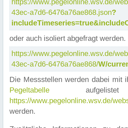
https://www.pegelonline.wsv.de/web
43ec-a7d6-6476a76ae868.json
?
includeTimeseries=true&include
oder auch isoliert abgefragt werden.
https://www.pegelonline.wsv.de/web
43ec-a7d6-6476a76ae868/
W/curre
Die Messstellen werden dabei mit ih
Pegeltabelle
aufgelist
https://www.pegelonline.wsv.de/webse
werden.