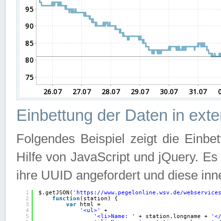
Einbettung der Daten in ext
Folgendes Beispiel zeigt die Einbe
Hilfe von JavaScript und jQuery. E
ihre UUID angefordert und diese inn
1
$.getJSON(
'
https://www.pegelonline.wsv.de/webservice
2
function
(station) {
3
var
html =
4
'<ul>'
+
5
'<li>Name: '
+ station.longname + 
'<