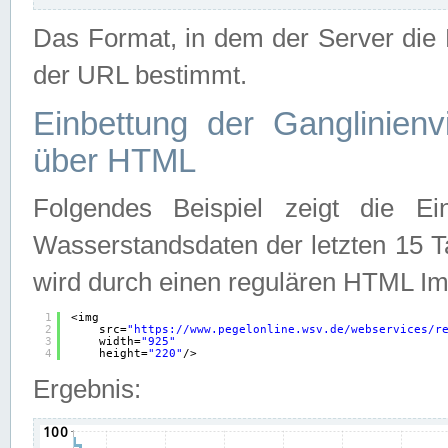
Das Format, in dem der Server die D
der URL bestimmt.
Einbettung der Ganglinienv
über HTML
Folgendes Beispiel zeigt die Ein
Wasserstandsdaten der letzten 15 T
wird durch einen regulären HTML Im
1
<img
2
src=
"
https://www.pegelonline.wsv.de/webservices/r
3
width=
"925"
4
height=
"220"
/>
Ergebnis: