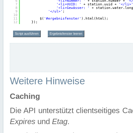
6
'<li>Nummer: '
+ station.number + 
'<
7
'<li>UUID: '
+ station.uuid + 
'</li>
8
'<li>Gewässer: '
+ station.water.lon
9
'</ul>'
;
10
11
$(
'#ergebnisfenster'
).html(html);
12
});
Script ausführen
Ergebnisfenster leeren
Weitere Hinweise
Caching
Die API unterstützt clientseitiges
Expires
und
Etag
.