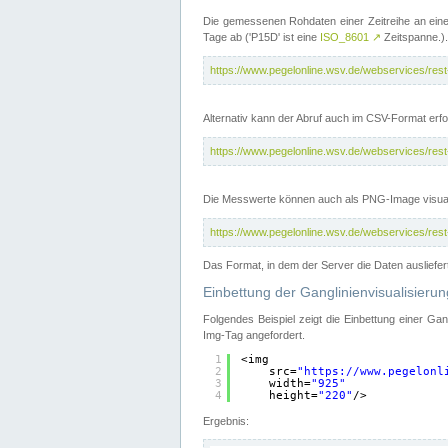
Die gemessenen Rohdaten einer Zeitreihe an ein
Tage ab ('P15D' ist eine
ISO_8601
↗
Zeitspanne.).
https://www.pegelonline.wsv.de/webservices/re
Alternativ kann der Abruf auch im CSV-Format er
https://www.pegelonline.wsv.de/webservices/re
Die Messwerte können auch als PNG-Image visual
https://www.pegelonline.wsv.de/webservices/re
Das Format, in dem der Server die Daten ausliefer
Einbettung der Ganglinienvisualisier
Folgendes Beispiel zeigt die Einbettung einer Ga
Img-Tag angefordert.
1
<img
2
src=
"
https://www.pegelonl
3
width=
"925"
4
height=
"220"
/>
Ergebnis: