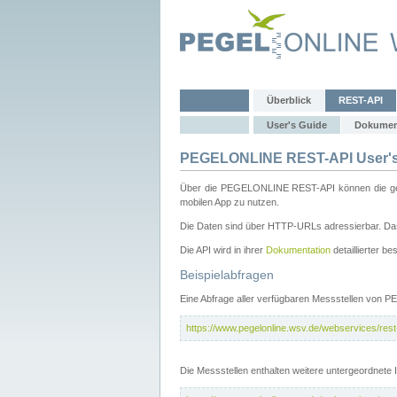
Überblick
REST-API
User's Guide
Dokumen
PEGELONLINE REST-API User's
Über die PEGELONLINE REST-API können die gewä
mobilen App zu nutzen.
Die Daten sind über HTTP-URLs adressierbar. Das
Die API wird in ihrer
Dokumentation
detaillierter be
Beispielabfragen
Eine Abfrage aller verfügbaren Messstellen von 
https://www.pegelonline.wsv.de/webservices/rest-
Die Messstellen enthalten weitere untergeordnet