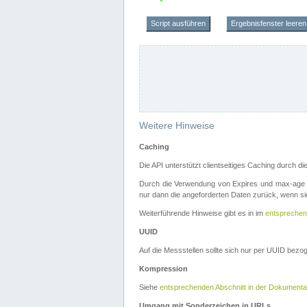
Script ausführen
Ergebnisfenster leeren
Weitere Hinweise
Caching
Die API unterstützt clientseitiges Caching durch 
Durch die Verwendung von Expires und max-age i
nur dann die angeforderten Daten zurück, wenn sie
Weiterführende Hinweise gibt es in im
entsprechen
UUID
Auf die Messstellen sollte sich nur per UUID bez
Kompression
Siehe
entsprechenden Abschnitt in der Dokumenta
Umgang mit Sonderzeichen in URLs