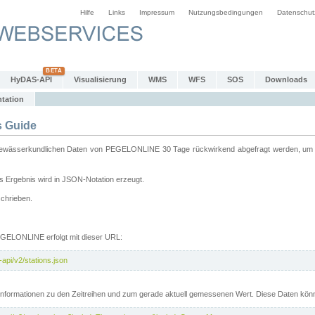
Hilfe
Links
Impressum
Nutzungsbedingungen
Datenschut
HyDAS-API
Visualisierung
WMS
WFS
SOS
Downloads
tation
 Guide
sserkundlichen Daten von PEGELONLINE 30 Tage rückwirkend abgefragt werden, um sie 
 Ergebnis wird in JSON-Notation erzeugt.
schrieben.
PEGELONLINE erfolgt mit dieser URL:
api/v2/stations.json
e Informationen zu den Zeitreihen und zum gerade aktuell gemessenen Wert. Diese Daten kö