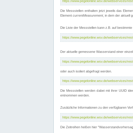
https://www.pegelonline.wsv.de/webservices/res
Die Messstellen enthalten jetzt jeweils das Eleme
Element
currentMeasurement
, in dem der aktuell
Die Liste der Messstellen kann z.B. auf bestimm
https://www.pegelonline.wsv.de/webservices/res
Der aktuelle gemessene Wasserstand einer einzel
https://www.pegelonline.wsv.de/webservices/res
oder auch isoliert abgefragt werden.
https://www.pegelonline.wsv.de/webservices/res
Die Messstellen werden dabei mit ihrer UUID iden
entnommen werden.
Zusätzliche Informationen zu den verfügbaren Vo
https://www.pegelonline.wsv.de/webservices/res
Die Zeitreihen heißen hier "Wasserstandvorhersa