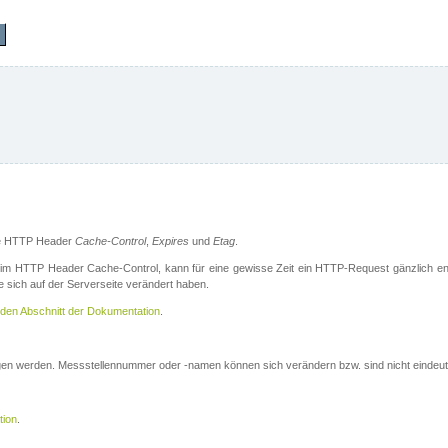
die HTTP Header
Cache-Control
,
Expires
und
Etag
.
m HTTP Header Cache-Control, kann für eine gewisse Zeit ein HTTP-Request gänzlich ent
 sich auf der Serverseite verändert haben.
den Abschnitt der Dokumentation
.
ogen werden. Messstellennummer oder -namen können sich verändern bzw. sind nicht eindeut
tion
.