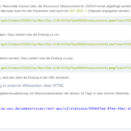
er Messstelle können über die Ressource
Measurement
im JSON-Format abgefragt werden.
 Alternativ kann für den Parameter
start
auch ein
ISO_8601
↗
Zeitpunkt angegeben werden.
st-api/v2/stations/593647aa-9fea-43ec-a7d6-6476a76ae868/W/measurements.
json
?start=P1
folgen. Dazu ändert man die Endung zu
csv
.
st-api/v2/stations/593647aa-9fea-43ec-a7d6-6476a76ae868/W/measurements.
csv
?start=P15
isiert werden. Dazu ändert man die Endung zu
png
.
st-api/v2/stations/593647aa-9fea-43ec-a7d6-6476a76ae868/W/measurements.
png
?start=P1
t, wird also über die Endung in der URL bestimmt.
ung in externe Webseiten über HTML
nglinienvisualisierung mit Wasserstandsdaten der letzten 15 Tage in eine externe Webseite
ine.wsv.de/webservices/rest-api/v2/stations/593647aa-9fea-43ec-a