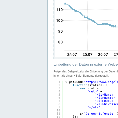
Einbettung der Daten in externe Webse
Folgendes Beispiel zeigt die Einbettung der Daten
innerhalb eines HTML-Elements dargestellt.
1
$.getJSON(
'
https://www.pegel
2
function
(station) {
3
var
html =
4
'<ul>'
+
5
'<li>Name: '
6
'<li>Nummer:
7
'<li>UUID: '
8
'<li>Gewässe
9
'</ul>'
;
10
11
$(
'#ergebnisfenster'
12
});