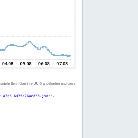
ssstelle Bonn über ihre UUID angefordert und diese
c-a7d6-6476a76ae868.json
'
,