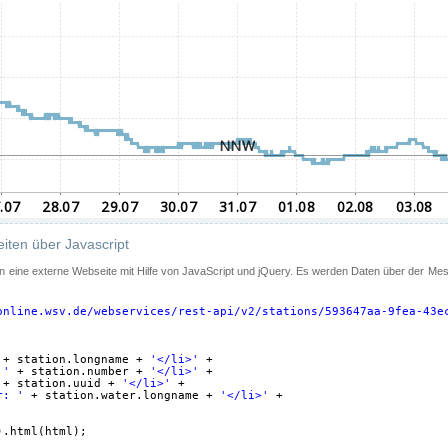
iten über Javascript
 in eine externe Webseite mit Hilfe von JavaScript und jQuery. Es werden Daten über der Me
online.wsv.de/webservices/rest-api/v2/stations/593647aa-9fea-43e
+ station.longname + 
'</li>'
+
 '
+ station.number + 
'</li>'
+
+ station.uuid + 
'</li>'
+
r: '
+ station.water.longname + 
'</li>'
+
).html(html);