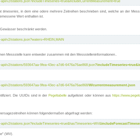
t-api/v2/stations.json?includeTimeseries=true&includeCurrentMeasurement=true
nt
timeseries
, in dem eine odere mehrere Zeitreihen beschrieben sind, welche an der Messs
 gemessene Wert enthalten ist.
te Gewässer beschränkt werden.
t-api/v2/stations.json?waters=RHEIN,MAIN
nen Messstelle kann entweder zusammen mit den Messstelleninformationen..
t-api/v2/stations/593647aa-9fea-43ec-a7d6-6476a76ae868.json
?includeTimeseries=true&
t-api/v2/stations/593647aa-9fea-43ec-a7d6-6476a76ae868/
W/currentmeasurement.json
tifiziert. Die UUIDs sind in der
Pegeltabelle
aufgelistet oder können aus
https://www.pegelo
rhersagezeitreihen können folgendermaßen abgefragt werden:
t-api/v2/stations.json?includeTimeseries=true&hasTimeseries=WV&
includeForecastTimeser
ge" (WV).