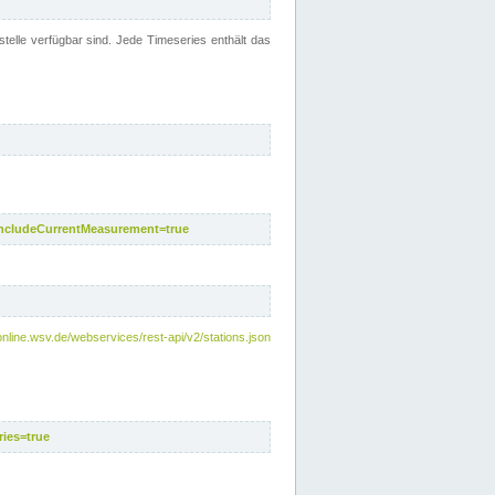
telle verfügbar sind. Jede Timeseries enthält das
includeCurrentMeasurement=true
nline.wsv.de/webservices/rest-api/v2/stations.json
ies=true