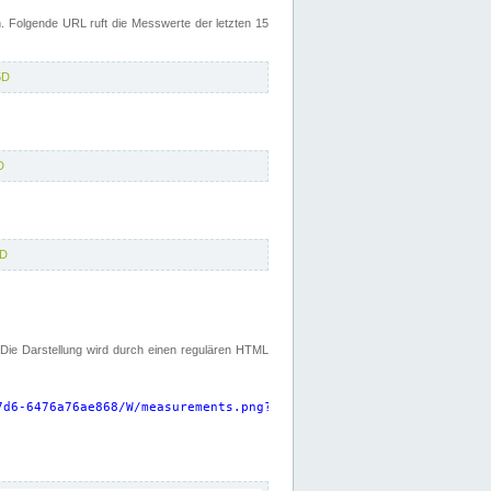
 Folgende URL ruft die Messwerte der letzten 15
5D
D
5D
. Die Darstellung wird durch einen regulären HTML
7d6-6476a76ae868/W/measurements.png?start=P15D&width=925&height=