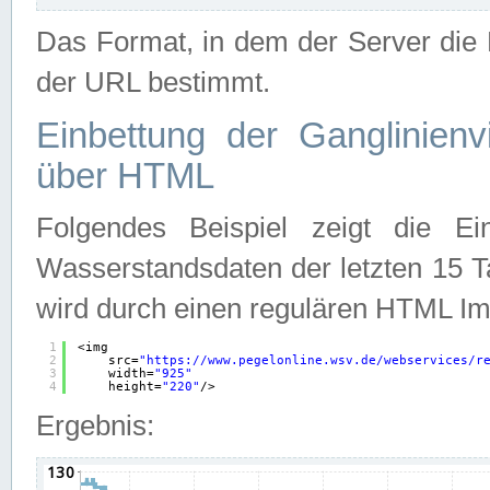
Das Format, in dem der Server die D
der URL bestimmt.
Einbettung der Ganglinienv
über HTML
Folgendes Beispiel zeigt die Ein
Wasserstandsdaten der letzten 15 T
wird durch einen regulären HTML Im
1
<img
2
src=
"
https://www.pegelonline.wsv.de/webservices/r
3
width=
"925"
4
height=
"220"
/>
Ergebnis: