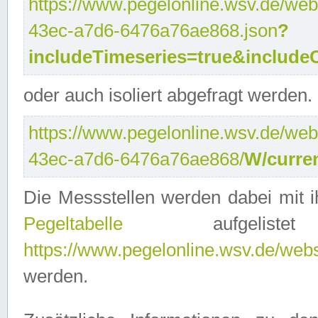
https://www.pegelonline.wsv.de/web
43ec-a7d6-6476a76ae868.json
?
includeTimeseries=true&include
oder auch isoliert abgefragt werden.
https://www.pegelonline.wsv.de/web
43ec-a7d6-6476a76ae868/
W/curre
Die Messstellen werden dabei mit ih
Pegeltabelle
aufgelist
https://www.pegelonline.wsv.de/webse
werden.