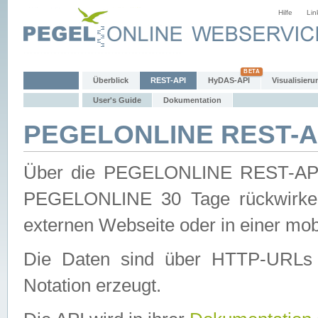
Hilfe
Lin
Überblick
REST-API
HyDAS-API
Visualisieru
User's Guide
Dokumentation
PEGELONLINE REST-AP
Über die PEGELONLINE REST-API 
PEGELONLINE 30 Tage rückwirkend
externen Webseite oder in einer mob
Die Daten sind über HTTP-URLs 
Notation erzeugt.