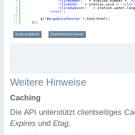
6
'<li>Nummer: '
+ station.number + 
'<
7
'<li>UUID: '
+ station.uuid + 
'</li>
8
'<li>Gewässer: '
+ station.water.lon
9
'</ul>'
;
10
11
$(
'#ergebnisfenster'
).html(html);
12
});
Script ausführen
Ergebnisfenster leeren
Weitere Hinweise
Caching
Die API unterstützt clientseitiges
Expires
und
Etag
.