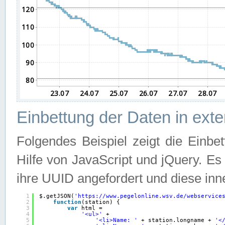
Einbettung der Daten in ext
Folgendes Beispiel zeigt die Einbe
Hilfe von JavaScript und jQuery. E
ihre UUID angefordert und diese inn
1
$.getJSON(
'
https://www.pegelonline.wsv.de/webservice
2
function
(station) {
3
var
html =
4
'<ul>'
+
5
'<li>Name: '
+ station.longname + 
'<