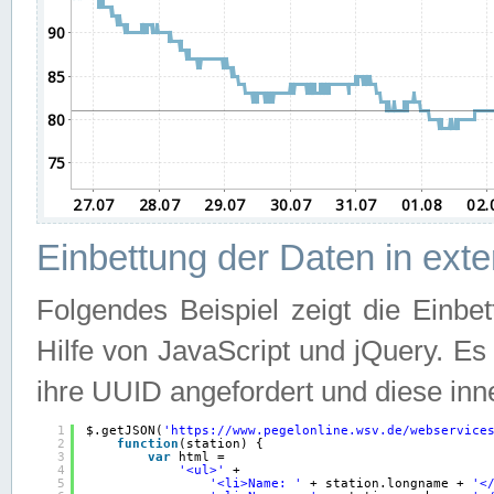
Einbettung der Daten in ext
Folgendes Beispiel zeigt die Einbe
Hilfe von JavaScript und jQuery. E
ihre UUID angefordert und diese inn
1
$.getJSON(
'
https://www.pegelonline.wsv.de/webservice
2
function
(station) {
3
var
html =
4
'<ul>'
+
5
'<li>Name: '
+ station.longname + 
'<