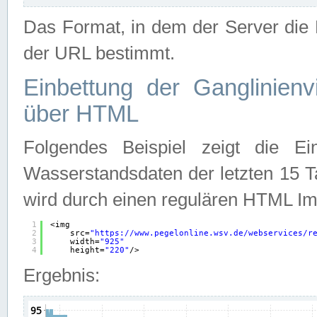
Das Format, in dem der Server die D
der URL bestimmt.
Einbettung der Ganglinienv
über HTML
Folgendes Beispiel zeigt die Ein
Wasserstandsdaten der letzten 15 T
wird durch einen regulären HTML Im
1
<img
2
src=
"
https://www.pegelonline.wsv.de/webservices/r
3
width=
"925"
4
height=
"220"
/>
Ergebnis: