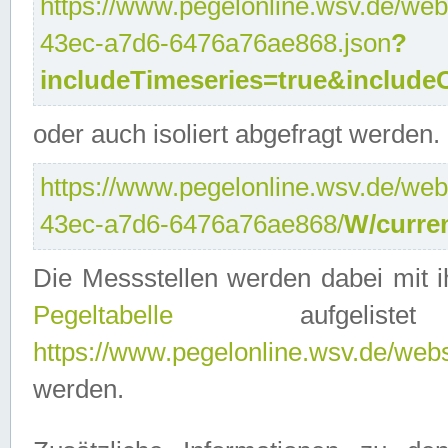
https://www.pegelonline.wsv.de/web
43ec-a7d6-6476a76ae868.json
?
includeTimeseries=true&include
oder auch isoliert abgefragt werden.
https://www.pegelonline.wsv.de/web
43ec-a7d6-6476a76ae868/
W/curre
Die Messstellen werden dabei mit ih
Pegeltabelle
aufgelist
https://www.pegelonline.wsv.de/webse
werden.