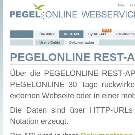
Hilfe
Lin
Überblick
REST-API
HyDAS-API
Visualisieru
User's Guide
Dokumentation
PEGELONLINE REST-AP
Über die PEGELONLINE REST-API 
PEGELONLINE 30 Tage rückwirkend
externen Webseite oder in einer mob
Die Daten sind über HTTP-URLs 
Notation erzeugt.