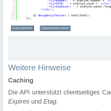
6
'<li>Nummer: '
+ station.number + 
'<
7
'<li>UUID: '
+ station.uuid + 
'</li>
8
'<li>Gewässer: '
+ station.water.lon
9
'</ul>'
;
10
11
$(
'#ergebnisfenster'
).html(html);
12
});
Script ausführen
Ergebnisfenster leeren
Weitere Hinweise
Caching
Die API unterstützt clientseitiges
Expires
und
Etag
.