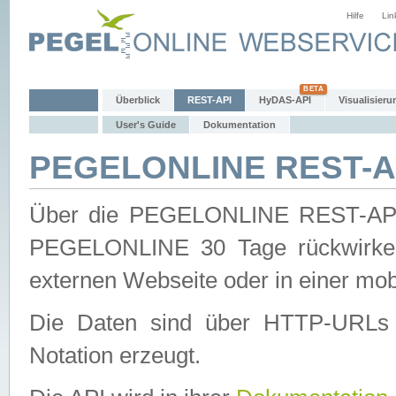
Hilfe
Lin
Überblick
REST-API
HyDAS-API
Visualisieru
User's Guide
Dokumentation
PEGELONLINE REST-AP
Über die PEGELONLINE REST-API 
PEGELONLINE 30 Tage rückwirkend
externen Webseite oder in einer mob
Die Daten sind über HTTP-URLs 
Notation erzeugt.