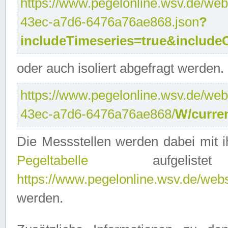
https://www.pegelonline.wsv.de/web
43ec-a7d6-6476a76ae868.json
?
includeTimeseries=true&include
oder auch isoliert abgefragt werden.
https://www.pegelonline.wsv.de/web
43ec-a7d6-6476a76ae868/
W/curre
Die Messstellen werden dabei mit ih
Pegeltabelle
aufgelist
https://www.pegelonline.wsv.de/webse
werden.