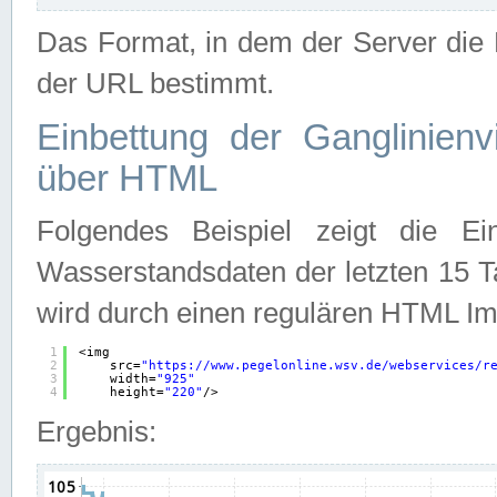
Das Format, in dem der Server die D
der URL bestimmt.
Einbettung der Ganglinienv
über HTML
Folgendes Beispiel zeigt die Ein
Wasserstandsdaten der letzten 15 T
wird durch einen regulären HTML Im
1
<img
2
src=
"
https://www.pegelonline.wsv.de/webservices/r
3
width=
"925"
4
height=
"220"
/>
Ergebnis: