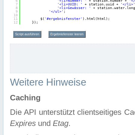
6
'<li>Nummer: '
+ station.number + 
'<
7
'<li>UUID: '
+ station.uuid + 
'</li>
8
'<li>Gewässer: '
+ station.water.lon
9
'</ul>'
;
10
11
$(
'#ergebnisfenster'
).html(html);
12
});
Script ausführen
Ergebnisfenster leeren
Weitere Hinweise
Caching
Die API unterstützt clientseitiges
Expires
und
Etag
.