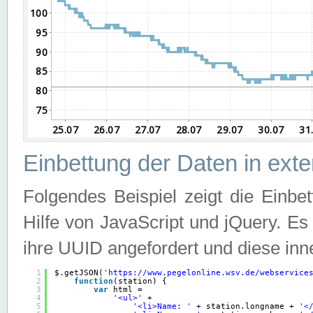
Einbettung der Daten in ext
Folgendes Beispiel zeigt die Einbe
Hilfe von JavaScript und jQuery. E
ihre UUID angefordert und diese inn
1
$.getJSON(
'
https://www.pegelonline.wsv.de/webservice
2
function
(station) {
3
var
html =
4
'<ul>'
+
5
'<li>Name: '
+ station.longname + 
'<