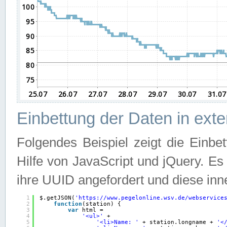
Einbettung der Daten in ext
Folgendes Beispiel zeigt die Einbe
Hilfe von JavaScript und jQuery. E
ihre UUID angefordert und diese inn
1
$.getJSON(
'
https://www.pegelonline.wsv.de/webservice
2
function
(station) {
3
var
html =
4
'<ul>'
+
5
'<li>Name: '
+ station.longname + 
'<