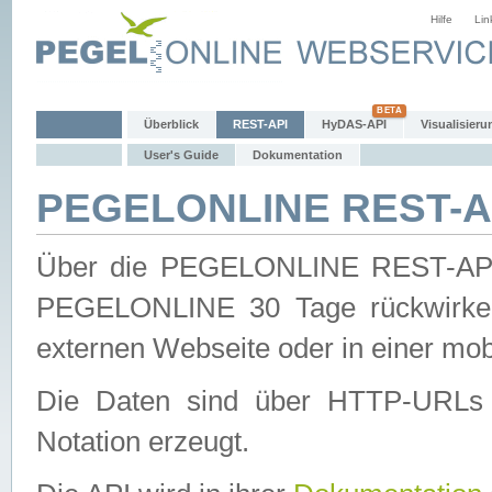
Hilfe
Lin
Überblick
REST-API
HyDAS-API
Visualisieru
User's Guide
Dokumentation
PEGELONLINE REST-AP
Über die PEGELONLINE REST-API 
PEGELONLINE 30 Tage rückwirkend
externen Webseite oder in einer mob
Die Daten sind über HTTP-URLs 
Notation erzeugt.