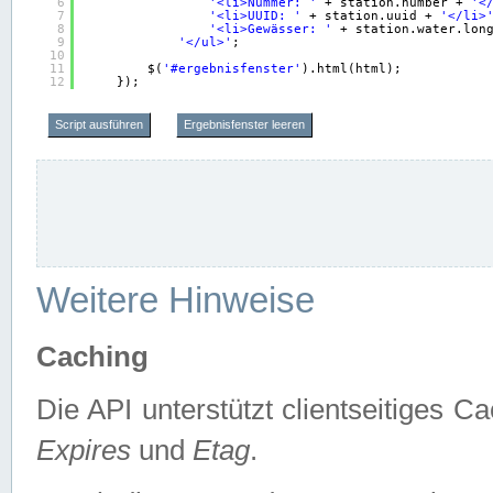
6
'<li>Nummer: '
+ station.number + 
'<
7
'<li>UUID: '
+ station.uuid + 
'</li>
8
'<li>Gewässer: '
+ station.water.lon
9
'</ul>'
;
10
11
$(
'#ergebnisfenster'
).html(html);
12
});
Script ausführen
Ergebnisfenster leeren
Weitere Hinweise
Caching
Die API unterstützt clientseitiges
Expires
und
Etag
.