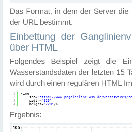
Das Format, in dem der Server die D
der URL bestimmt.
Einbettung der Ganglinienv
über HTML
Folgendes Beispiel zeigt die Ein
Wasserstandsdaten der letzten 15 T
wird durch einen regulären HTML Im
1
<img
2
src=
"
https://www.pegelonline.wsv.de/webservices/r
3
width=
"925"
4
height=
"220"
/>
Ergebnis: