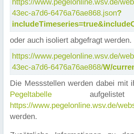
https://www.pegelonline.wsv.de/web
43ec-a7d6-6476a76ae868.json
?
includeTimeseries=true&include
oder auch isoliert abgefragt werden.
https://www.pegelonline.wsv.de/web
43ec-a7d6-6476a76ae868/
W/curre
Die Messstellen werden dabei mit ih
Pegeltabelle
aufgelist
https://www.pegelonline.wsv.de/webse
werden.