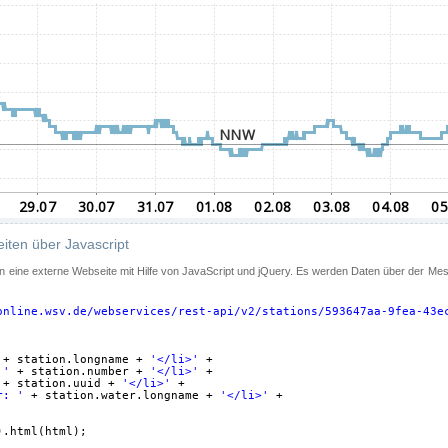
iten über Javascript
 in eine externe Webseite mit Hilfe von JavaScript und jQuery. Es werden Daten über der Me
online.wsv.de/webservices/rest-api/v2/stations/593647aa-9fea-43e
+ station.longname + 
'</li>'
+
 '
+ station.number + 
'</li>'
+
+ station.uuid + 
'</li>'
+
r: '
+ station.water.longname + 
'</li>'
+
).html(html);