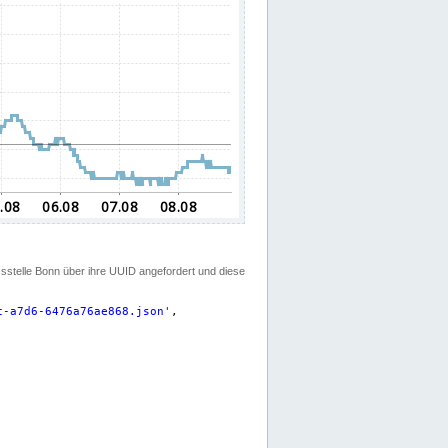
ssstelle Bonn über ihre UUID angefordert und diese
c-a7d6-6476a76ae868.json
'
,