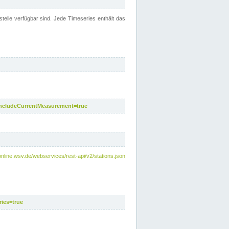
telle verfügbar sind. Jede Timeseries enthält das
includeCurrentMeasurement=true
nline.wsv.de/webservices/rest-api/v2/stations.json
ies=true