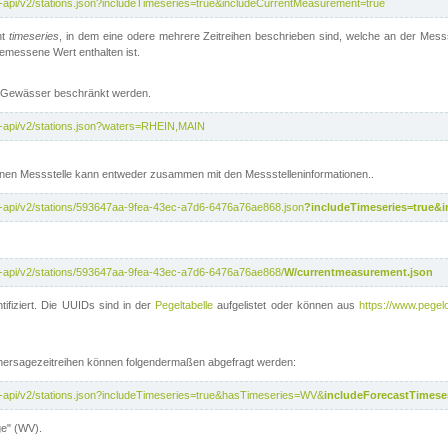
t-api/v2/stations.json?includeTimeseries=true&includeCurrentMeasurement=true
nt
timeseries
, in dem eine odere mehrere Zeitreihen beschrieben sind, welche an der Messs
 gemessene Wert enthalten ist.
te Gewässer beschränkt werden.
t-api/v2/stations.json?waters=RHEIN,MAIN
nen Messstelle kann entweder zusammen mit den Messstelleninformationen..
t-api/v2/stations/593647aa-9fea-43ec-a7d6-6476a76ae868.json
?includeTimeseries=true&
t-api/v2/stations/593647aa-9fea-43ec-a7d6-6476a76ae868/
W/currentmeasurement.json
tifiziert. Die UUIDs sind in der
Pegeltabelle
aufgelistet oder können aus
https://www.pegelo
rhersagezeitreihen können folgendermaßen abgefragt werden:
t-api/v2/stations.json?includeTimeseries=true&hasTimeseries=WV&
includeForecastTimeser
ge" (WV).