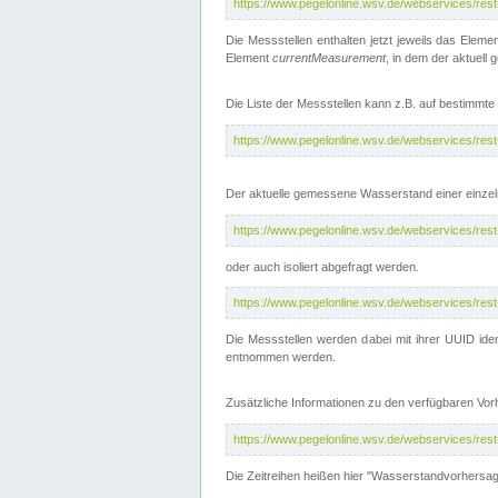
https://www.pegelonline.wsv.de/webservices/res
Die Messstellen enthalten jetzt jeweils das Eleme
Element
currentMeasurement
, in dem der aktuell
Die Liste der Messstellen kann z.B. auf bestimm
https://www.pegelonline.wsv.de/webservices/res
Der aktuelle gemessene Wasserstand einer einzel
https://www.pegelonline.wsv.de/webservices/res
oder auch isoliert abgefragt werden.
https://www.pegelonline.wsv.de/webservices/res
Die Messstellen werden dabei mit ihrer UUID iden
entnommen werden.
Zusätzliche Informationen zu den verfügbaren Vo
https://www.pegelonline.wsv.de/webservices/res
Die Zeitreihen heißen hier "Wasserstandvorhersa