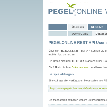
Überblick
REST-API
User's Guide
Dokumen
PEGELONLINE REST-API User's
Über die PEGELONLINE REST-API können die gewä
mobilen App zu nutzen.
Die Daten sind über HTTP-URLs adressierbar. Das
Die API wird in ihrer
Dokumentation
detaillierter be
Beispielabfragen
Eine Abfrage aller verfügbaren Messstellen von 
https://www.pegelonline.wsv.de/webservices/rest-
Die Messstellen enthalten weitere untergeordnet