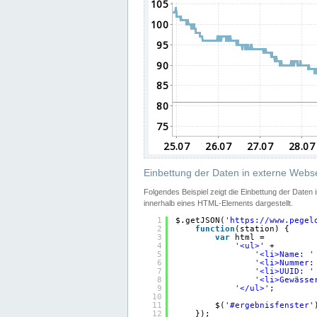
Einbettung der Daten in externe Webse
Folgendes Beispiel zeigt die Einbettung der Daten
innerhalb eines HTML-Elements dargestellt.
1
$.getJSON(
'
https://www.pegel
2
function
(station) {
3
var
html =
4
'<ul>'
+
5
'<li>Name: '
6
'<li>Nummer:
7
'<li>UUID: '
8
'<li>Gewässe
9
'</ul>'
;
10
11
$(
'#ergebnisfenster'
12
});