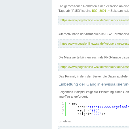
Die gemessenen Rohdaten einer Zeitreihe an ein
Tage ab ('P15D' ist eine
ISO_8601
↗
Zeitspanne.).
https://www.pegelonline.wsv.de/webservices/re
Alternativ kann der Abruf auch im CSV-Format er
https://www.pegelonline.wsv.de/webservices/re
Die Messwerte können auch als PNG-Image visual
https://www.pegelonline.wsv.de/webservices/re
Das Format, in dem der Server die Daten ausliefer
Einbettung der Ganglinienvisualisier
Folgendes Beispiel zeigt die Einbettung einer Ga
Img-Tag angefordert.
1
<img
2
src=
"
https://www.pegelonl
3
width=
"925"
4
height=
"220"
/>
Ergebnis: