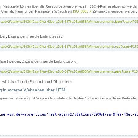
er Messstelle können über die Ressource
Measurement
im JSON-Format abgefragt werden.
 Alternativ kann für den Parameter
start
auch ein
ISO_8601
↗
Zeitpunkt angegeben werden.
st-api/v2/stations/593647aa-9fea-43ec-a7d6-6476a76ae868/W/measurements.
json
?start=P1
folgen. Dazu ändert man die Endung zu
csv
.
st-api/v2/stations/593647aa-9fea-43ec-a7d6-6476a76ae868/W/measurements.
csv
?start=P15
isiert werden. Dazu ändert man die Endung zu
png
.
st-api/v2/stations/593647aa-9fea-43ec-a7d6-6476a76ae868/W/measurements.
png
?start=P1
t, wird also über die Endung in der URL bestimmt.
ung in externe Webseiten über HTML
nglinienvisualisierung mit Wasserstandsdaten der letzten 15 Tage in eine externe Webseite
ine.wsv.de/webservices/rest-api/v2/stations/593647aa-9fea-43ec-a