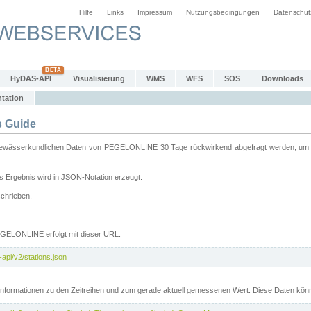
Hilfe
Links
Impressum
Nutzungsbedingungen
Datenschut
HyDAS-API
Visualisierung
WMS
WFS
SOS
Downloads
tation
 Guide
sserkundlichen Daten von PEGELONLINE 30 Tage rückwirkend abgefragt werden, um sie 
 Ergebnis wird in JSON-Notation erzeugt.
schrieben.
PEGELONLINE erfolgt mit dieser URL:
api/v2/stations.json
e Informationen zu den Zeitreihen und zum gerade aktuell gemessenen Wert. Diese Daten kö