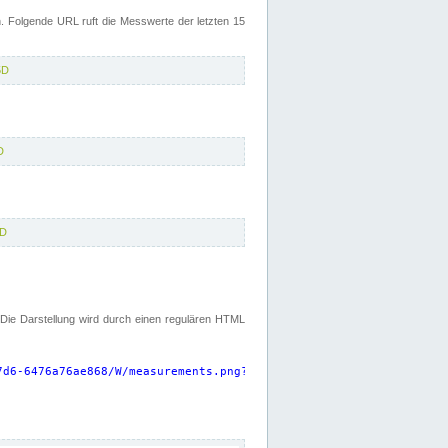
 Folgende URL ruft die Messwerte der letzten 15
5D
D
5D
. Die Darstellung wird durch einen regulären HTML
7d6-6476a76ae868/W/measurements.png?start=P15D&width=925&height=