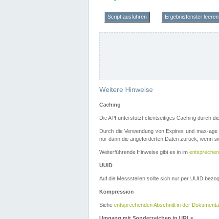
Script ausführen
Ergebnisfenster leeren
Weitere Hinweise
Caching
Die API unterstützt clientseitiges Caching durch 
Durch die Verwendung von Expires und max-age i
nur dann die angeforderten Daten zurück, wenn sie
Weiterführende Hinweise gibt es in im
entsprechen
UUID
Auf die Messstellen sollte sich nur per UUID bez
Kompression
Siehe
entsprechenden Abschnitt in der Dokumenta
Umgang mit Sonderzeichen in URLs