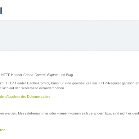
die HTTP Header
Cache-Control
,
Expires
und
Etag
.
m HTTP Header Cache-Control, kann für eine gewisse Zeit ein HTTP-Request gänzlich ent
 sich auf der Serverseite verändert haben.
den Abschnitt der Dokumentation
.
ogen werden. Messstellennummer oder -namen können sich verändern bzw. sind nicht eindeut
tion
.