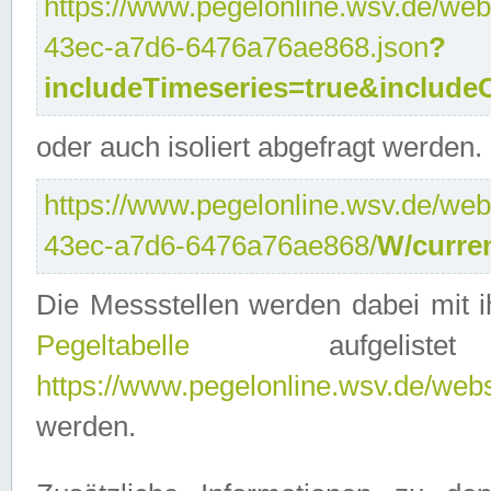
https://www.pegelonline.wsv.de/web
43ec-a7d6-6476a76ae868.json
?
includeTimeseries=true&include
oder auch isoliert abgefragt werden.
https://www.pegelonline.wsv.de/web
43ec-a7d6-6476a76ae868/
W/curre
Die Messstellen werden dabei mit ih
Pegeltabelle
aufgelist
https://www.pegelonline.wsv.de/webse
werden.