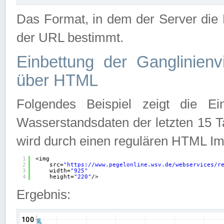
Das Format, in dem der Server die D
der URL bestimmt.
Einbettung der Ganglinienv
über HTML
Folgendes Beispiel zeigt die Ein
Wasserstandsdaten der letzten 15 T
wird durch einen regulären HTML Im
1
<img
2
src=
"
https://www.pegelonline.wsv.de/webservices/r
3
width=
"925"
4
height=
"220"
/>
Ergebnis: