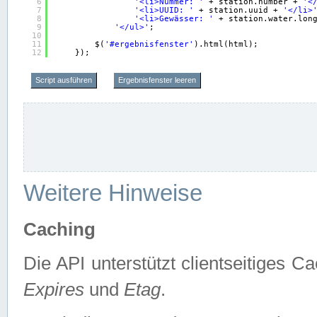
6
'<li>Nummer: '
+ station.number + 
'<
7
'<li>UUID: '
+ station.uuid + 
'</li>
8
'<li>Gewässer: '
+ station.water.lon
9
'</ul>'
;
10
11
$(
'#ergebnisfenster'
).html(html);
12
});
Script ausführen
Ergebnisfenster leeren
Weitere Hinweise
Caching
Die API unterstützt clientseitiges
Expires
und
Etag
.