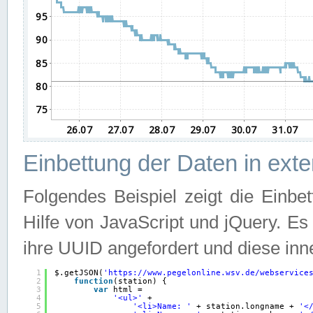
Einbettung der Daten in ext
Folgendes Beispiel zeigt die Einbe
Hilfe von JavaScript und jQuery. E
ihre UUID angefordert und diese inn
1
$.getJSON(
'
https://www.pegelonline.wsv.de/webservice
2
function
(station) {
3
var
html =
4
'<ul>'
+
5
'<li>Name: '
+ station.longname + 
'<