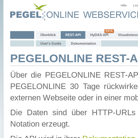
Hilfe
Lin
Überblick
REST-API
HyDAS-API
Visualisieru
User's Guide
Dokumentation
PEGELONLINE REST-AP
Über die PEGELONLINE REST-API 
PEGELONLINE 30 Tage rückwirkend
externen Webseite oder in einer mob
Die Daten sind über HTTP-URLs 
Notation erzeugt.