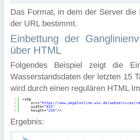
Das Format, in dem der Server die D
der URL bestimmt.
Einbettung der Ganglinienv
über HTML
Folgendes Beispiel zeigt die Ein
Wasserstandsdaten der letzten 15 T
wird durch einen regulären HTML Im
1
<img
2
src=
"
https://www.pegelonline.wsv.de/webservices/r
3
width=
"925"
4
height=
"220"
/>
Ergebnis: