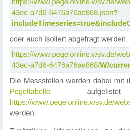
https://www.pegelonline.wsv.de/web
43ec-a7d6-6476a76ae868.json
?
includeTimeseries=true&include
oder auch isoliert abgefragt werden.
https://www.pegelonline.wsv.de/web
43ec-a7d6-6476a76ae868/
W/curre
Die Messstellen werden dabei mit ih
Pegeltabelle
aufgelist
https://www.pegelonline.wsv.de/webse
werden.