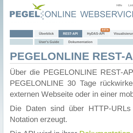
Hilfe
Lin
Überblick
REST-API
HyDAS-API
Visualisieru
User's Guide
Dokumentation
PEGELONLINE REST-AP
Über die PEGELONLINE REST-API 
PEGELONLINE 30 Tage rückwirkend
externen Webseite oder in einer mob
Die Daten sind über HTTP-URLs 
Notation erzeugt.