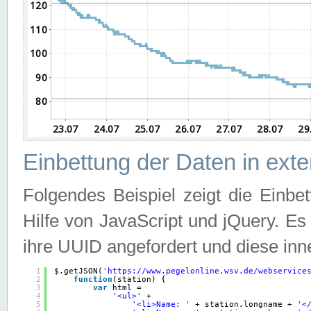
Einbettung der Daten in ext
Folgendes Beispiel zeigt die Einbe
Hilfe von JavaScript und jQuery. E
ihre UUID angefordert und diese inn
1
$.getJSON(
'
https://www.pegelonline.wsv.de/webservice
2
function
(station) {
3
var
html =
4
'<ul>'
+
5
'<li>Name: '
+ station.longname + 
'<