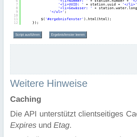
6
'<li>Nummer: '
+ station.number + 
'<
7
'<li>UUID: '
+ station.uuid + 
'</li>
8
'<li>Gewässer: '
+ station.water.lon
9
'</ul>'
;
10
11
$(
'#ergebnisfenster'
).html(html);
12
});
Script ausführen
Ergebnisfenster leeren
Weitere Hinweise
Caching
Die API unterstützt clientseitiges
Expires
und
Etag
.