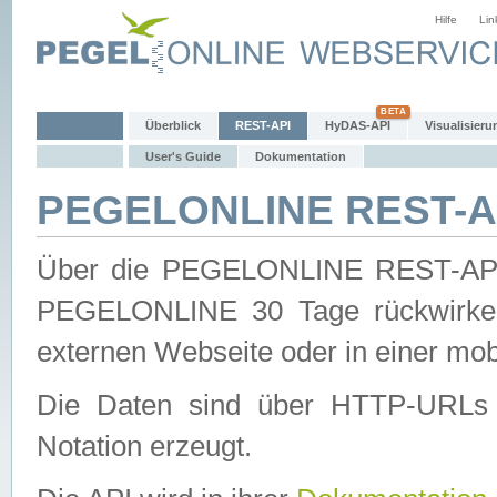
Hilfe
Lin
Überblick
REST-API
HyDAS-API
Visualisieru
User's Guide
Dokumentation
PEGELONLINE REST-AP
Über die PEGELONLINE REST-API 
PEGELONLINE 30 Tage rückwirkend
externen Webseite oder in einer mob
Die Daten sind über HTTP-URLs 
Notation erzeugt.