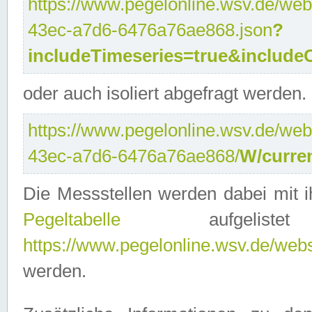
https://www.pegelonline.wsv.de/web
43ec-a7d6-6476a76ae868.json
?
includeTimeseries=true&include
oder auch isoliert abgefragt werden.
https://www.pegelonline.wsv.de/web
43ec-a7d6-6476a76ae868/
W/curre
Die Messstellen werden dabei mit ih
Pegeltabelle
aufgelist
https://www.pegelonline.wsv.de/webse
werden.