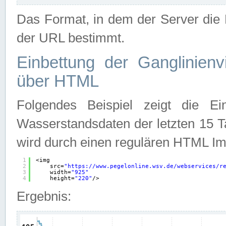
Das Format, in dem der Server die D
der URL bestimmt.
Einbettung der Ganglinienv
über HTML
Folgendes Beispiel zeigt die Ein
Wasserstandsdaten der letzten 15 T
wird durch einen regulären HTML Im
1
<img
2
src=
"
https://www.pegelonline.wsv.de/webservices/r
3
width=
"925"
4
height=
"220"
/>
Ergebnis: