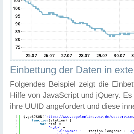
Einbettung der Daten in ext
Folgendes Beispiel zeigt die Einbe
Hilfe von JavaScript und jQuery. E
ihre UUID angefordert und diese inn
1
$.getJSON(
'
https://www.pegelonline.wsv.de/webservice
2
function
(station) {
3
var
html =
4
'<ul>'
+
5
'<li>Name: '
+ station.longname + 
'<