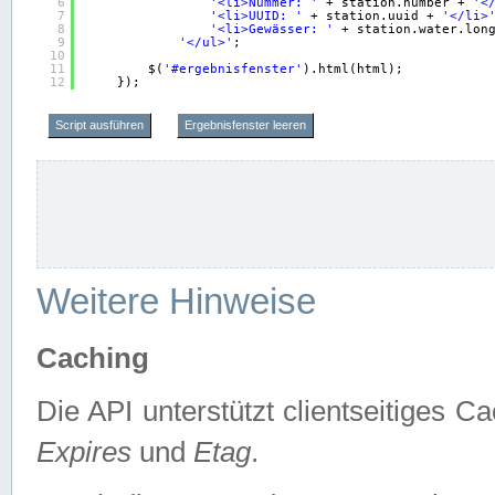
6
'<li>Nummer: '
+ station.number + 
'<
7
'<li>UUID: '
+ station.uuid + 
'</li>
8
'<li>Gewässer: '
+ station.water.lon
9
'</ul>'
;
10
11
$(
'#ergebnisfenster'
).html(html);
12
});
Script ausführen
Ergebnisfenster leeren
Weitere Hinweise
Caching
Die API unterstützt clientseitiges
Expires
und
Etag
.