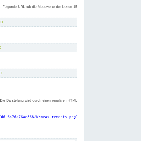
 Folgende URL ruft die Messwerte der letzten 15
5D
D
5D
. Die Darstellung wird durch einen regulären HTML
7d6-6476a76ae868/W/measurements.png?start=P15D&width=925&height=