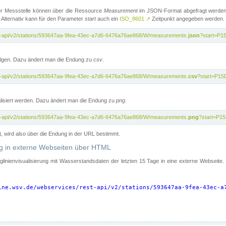
er Messstelle können über die Ressource
Measurement
im JSON-Format abgefragt werden.
 Alternativ kann für den Parameter
start
auch ein
ISO_8601
↗
Zeitpunkt angegeben werden.
st-api/v2/stations/593647aa-9fea-43ec-a7d6-6476a76ae868/W/measurements.
json
?start=P1
folgen. Dazu ändert man die Endung zu
csv
.
st-api/v2/stations/593647aa-9fea-43ec-a7d6-6476a76ae868/W/measurements.
csv
?start=P15
isiert werden. Dazu ändert man die Endung zu
png
.
st-api/v2/stations/593647aa-9fea-43ec-a7d6-6476a76ae868/W/measurements.
png
?start=P1
t, wird also über die Endung in der URL bestimmt.
ung in externe Webseiten über HTML
nglinienvisualisierung mit Wasserstandsdaten der letzten 15 Tage in eine externe Webseite
ine.wsv.de/webservices/rest-api/v2/stations/593647aa-9fea-43ec-a