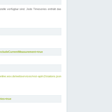
telle verfügbar sind. Jede Timeseries enthält das
includeCurrentMeasurement=true
nline.wsv.de/webservices/rest-api/v2/stations.json
ies=true