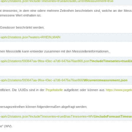
t-api/v2/stations.json?includeTimeseries=true&includeCurrentMeasurement=true
nt
timeseries
, in dem eine odere mehrere Zeitreihen beschrieben sind, welche an der Messs
 gemessene Wert enthalten ist.
te Gewässer beschränkt werden.
t-api/v2/stations.json?waters=RHEIN,MAIN
nen Messstelle kann entweder zusammen mit den Messstelleninformationen..
t-api/v2/stations/593647aa-9fea-43ec-a7d6-6476a76ae868.json
?includeTimeseries=true&
t-api/v2/stations/593647aa-9fea-43ec-a7d6-6476a76ae868/
W/currentmeasurement.json
tifiziert. Die UUIDs sind in der
Pegeltabelle
aufgelistet oder können aus
https://www.pegelo
rhersagezeitreihen können folgendermaßen abgefragt werden:
t-api/v2/stations.json?includeTimeseries=true&hasTimeseries=WV&
includeForecastTimeser
ge" (WV).