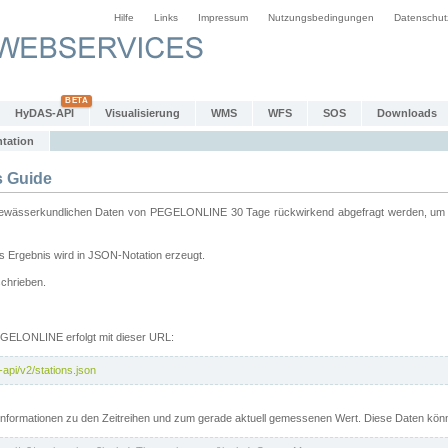
Hilfe
Links
Impressum
Nutzungsbedingungen
Datenschut
HyDAS-API
Visualisierung
WMS
WFS
SOS
Downloads
tation
 Guide
sserkundlichen Daten von PEGELONLINE 30 Tage rückwirkend abgefragt werden, um sie 
 Ergebnis wird in JSON-Notation erzeugt.
schrieben.
PEGELONLINE erfolgt mit dieser URL:
api/v2/stations.json
e Informationen zu den Zeitreihen und zum gerade aktuell gemessenen Wert. Diese Daten kö