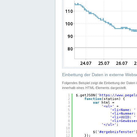
Einbettung der Daten in externe Webse
Folgendes Beispiel zeigt die Einbettung der Daten
innerhalb eines HTML-Elements dargestellt.
1
$.getJSON(
'
https://www.pegel
2
function
(station) {
3
var
html =
4
'<ul>'
+
5
'<li>Name: '
6
'<li>Nummer:
7
'<li>UUID: '
8
'<li>Gewässe
9
'</ul>'
;
10
11
$(
'#ergebnisfenster'
12
});