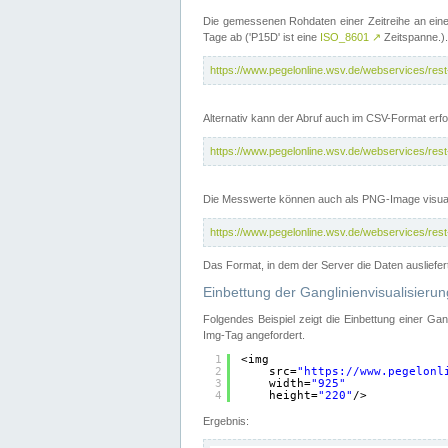
Die gemessenen Rohdaten einer Zeitreihe an ein
Tage ab ('P15D' ist eine
ISO_8601
↗
Zeitspanne.).
https://www.pegelonline.wsv.de/webservices/re
Alternativ kann der Abruf auch im CSV-Format er
https://www.pegelonline.wsv.de/webservices/re
Die Messwerte können auch als PNG-Image visual
https://www.pegelonline.wsv.de/webservices/re
Das Format, in dem der Server die Daten ausliefer
Einbettung der Ganglinienvisualisier
Folgendes Beispiel zeigt die Einbettung einer Ga
Img-Tag angefordert.
1
<img
2
src=
"
https://www.pegelonl
3
width=
"925"
4
height=
"220"
/>
Ergebnis: