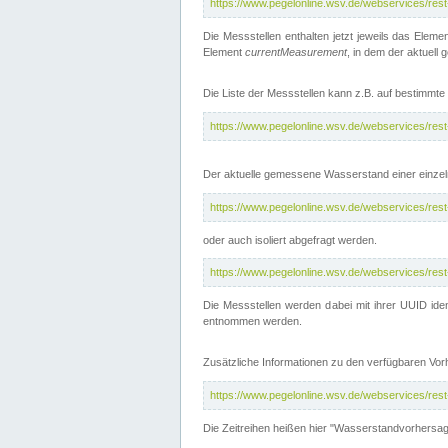
https://www.pegelonline.wsv.de/webservices/res
Die Messstellen enthalten jetzt jeweils das Eleme
Element
currentMeasurement
, in dem der aktuell
Die Liste der Messstellen kann z.B. auf bestimm
https://www.pegelonline.wsv.de/webservices/res
Der aktuelle gemessene Wasserstand einer einzel
https://www.pegelonline.wsv.de/webservices/res
oder auch isoliert abgefragt werden.
https://www.pegelonline.wsv.de/webservices/res
Die Messstellen werden dabei mit ihrer UUID iden
entnommen werden.
Zusätzliche Informationen zu den verfügbaren Vo
https://www.pegelonline.wsv.de/webservices/res
Die Zeitreihen heißen hier "Wasserstandvorhersa