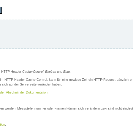
die HTTP Header
Cache-Control
,
Expires
und
Etag
.
m HTTP Header Cache-Control, kann für eine gewisse Zeit ein HTTP-Request gänzlich ent
 sich auf der Serverseite verändert haben.
den Abschnitt der Dokumentation
.
ogen werden. Messstellennummer oder -namen können sich verändern bzw. sind nicht eindeut
tion
.