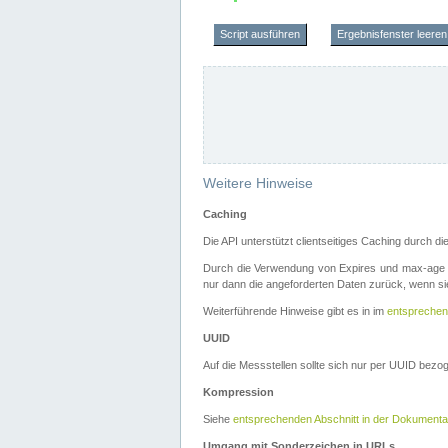
Script ausführen
Ergebnisfenster leeren
Weitere Hinweise
Caching
Die API unterstützt clientseitiges Caching durch 
Durch die Verwendung von Expires und max-age i
nur dann die angeforderten Daten zurück, wenn sie
Weiterführende Hinweise gibt es in im
entsprechen
UUID
Auf die Messstellen sollte sich nur per UUID bez
Kompression
Siehe
entsprechenden Abschnitt in der Dokumenta
Umgang mit Sonderzeichen in URLs