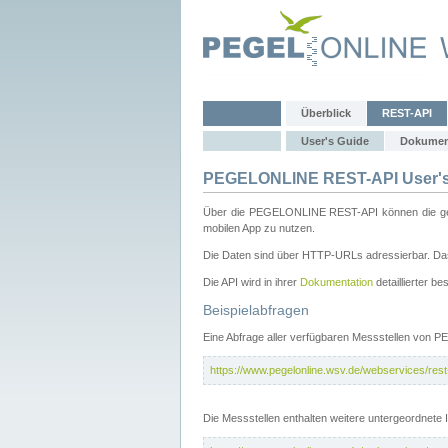
Überblick
REST-API
User's Guide
Dokumen
PEGELONLINE REST-API User's
Über die PEGELONLINE REST-API können die gewä
mobilen App zu nutzen.
Die Daten sind über HTTP-URLs adressierbar. Das
Die API wird in ihrer
Dokumentation
detaillierter be
Beispielabfragen
Eine Abfrage aller verfügbaren Messstellen von 
https://www.pegelonline.wsv.de/webservices/rest-
Die Messstellen enthalten weitere untergeordnet