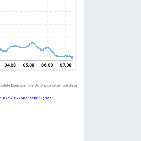
ssstelle Bonn über ihre UUID angefordert und diese
c-a7d6-6476a76ae868.json
'
,