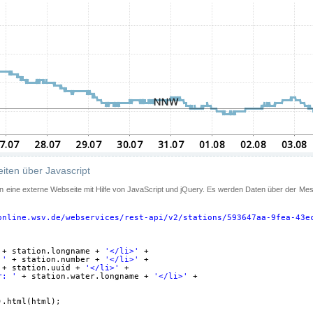
iten über Javascript
 in eine externe Webseite mit Hilfe von JavaScript und jQuery. Es werden Daten über der Me
online.wsv.de/webservices/rest-api/v2/stations/593647aa-9fea-43e
+ station.longname + 
'</li>'
+
 '
+ station.number + 
'</li>'
+
+ station.uuid + 
'</li>'
+
r: '
+ station.water.longname + 
'</li>'
+
).html(html);