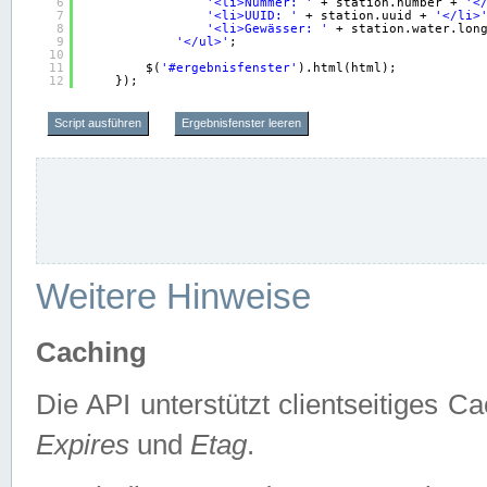
6
'<li>Nummer: '
+ station.number + 
'<
7
'<li>UUID: '
+ station.uuid + 
'</li>
8
'<li>Gewässer: '
+ station.water.lon
9
'</ul>'
;
10
11
$(
'#ergebnisfenster'
).html(html);
12
});
Script ausführen
Ergebnisfenster leeren
Weitere Hinweise
Caching
Die API unterstützt clientseitiges
Expires
und
Etag
.