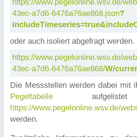
https://www.pegelonline.wsv.de/web
43ec-a7d6-6476a76ae868.json
?
includeTimeseries=true&include
oder auch isoliert abgefragt werden.
https://www.pegelonline.wsv.de/web
43ec-a7d6-6476a76ae868/
W/curre
Die Messstellen werden dabei mit ih
Pegeltabelle
aufgelist
https://www.pegelonline.wsv.de/webse
werden.