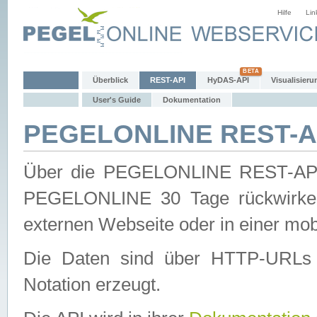
Hilfe
Lin
Überblick
REST-API
HyDAS-API
Visualisieru
User's Guide
Dokumentation
PEGELONLINE REST-AP
Über die PEGELONLINE REST-API 
PEGELONLINE 30 Tage rückwirkend
externen Webseite oder in einer mob
Die Daten sind über HTTP-URLs 
Notation erzeugt.