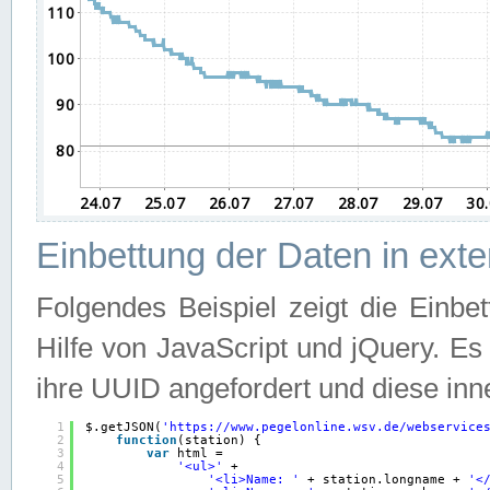
Einbettung der Daten in ext
Folgendes Beispiel zeigt die Einbe
Hilfe von JavaScript und jQuery. E
ihre UUID angefordert und diese inn
1
$.getJSON(
'
https://www.pegelonline.wsv.de/webservice
2
function
(station) {
3
var
html =
4
'<ul>'
+
5
'<li>Name: '
+ station.longname + 
'<