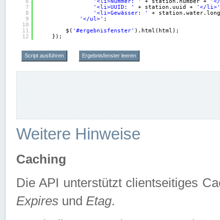
6
'<li>Nummer: '
+ station.number + 
'<
7
'<li>UUID: '
+ station.uuid + 
'</li>
8
'<li>Gewässer: '
+ station.water.lon
9
'</ul>'
;
10
11
$(
'#ergebnisfenster'
).html(html);
12
});
Script ausführen
Ergebnisfenster leeren
Weitere Hinweise
Caching
Die API unterstützt clientseitiges
Expires
und
Etag
.