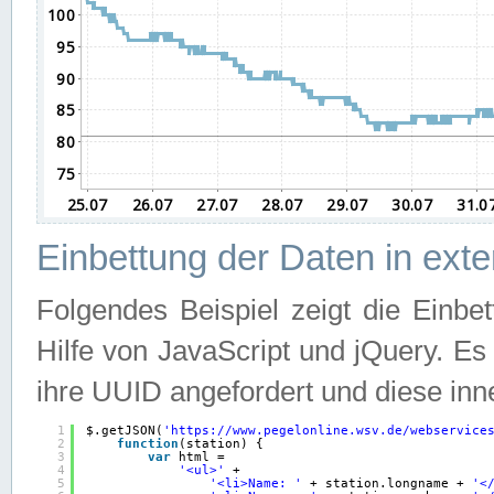
Einbettung der Daten in ext
Folgendes Beispiel zeigt die Einbe
Hilfe von JavaScript und jQuery. E
ihre UUID angefordert und diese inn
1
$.getJSON(
'
https://www.pegelonline.wsv.de/webservice
2
function
(station) {
3
var
html =
4
'<ul>'
+
5
'<li>Name: '
+ station.longname + 
'<