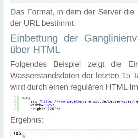
Das Format, in dem der Server die D
der URL bestimmt.
Einbettung der Ganglinienv
über HTML
Folgendes Beispiel zeigt die Ein
Wasserstandsdaten der letzten 15 T
wird durch einen regulären HTML Im
1
<img
2
src=
"
https://www.pegelonline.wsv.de/webservices/r
3
width=
"925"
4
height=
"220"
/>
Ergebnis: