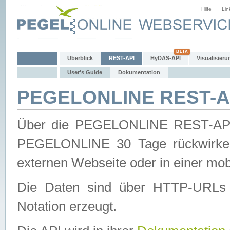
Hilfe
Lin
Überblick
REST-API
HyDAS-API
Visualisieru
User's Guide
Dokumentation
PEGELONLINE REST-AP
Über die PEGELONLINE REST-API 
PEGELONLINE 30 Tage rückwirkend
externen Webseite oder in einer mob
Die Daten sind über HTTP-URLs 
Notation erzeugt.