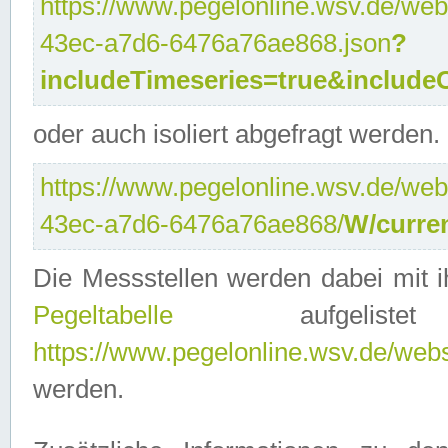
https://www.pegelonline.wsv.de/web
43ec-a7d6-6476a76ae868.json
?
includeTimeseries=true&include
oder auch isoliert abgefragt werden.
https://www.pegelonline.wsv.de/web
43ec-a7d6-6476a76ae868/
W/curre
Die Messstellen werden dabei mit ih
Pegeltabelle
aufgelist
https://www.pegelonline.wsv.de/webse
werden.