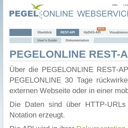
Hilfe
Lin
Überblick
REST-API
HyDAS-API
Visualisieru
User's Guide
Dokumentation
PEGELONLINE REST-AP
Über die PEGELONLINE REST-API 
PEGELONLINE 30 Tage rückwirkend
externen Webseite oder in einer mob
Die Daten sind über HTTP-URLs 
Notation erzeugt.