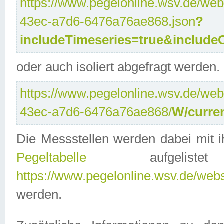
https://www.pegelonline.wsv.de/web
43ec-a7d6-6476a76ae868.json
?
includeTimeseries=true&include
oder auch isoliert abgefragt werden.
https://www.pegelonline.wsv.de/web
43ec-a7d6-6476a76ae868/
W/curre
Die Messstellen werden dabei mit ih
Pegeltabelle
aufgelist
https://www.pegelonline.wsv.de/webse
werden.