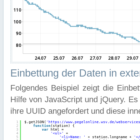
Einbettung der Daten in ext
Folgendes Beispiel zeigt die Einbe
Hilfe von JavaScript und jQuery. E
ihre UUID angefordert und diese inn
1
$.getJSON(
'
https://www.pegelonline.wsv.de/webservice
2
function
(station) {
3
var
html =
4
'<ul>'
+
5
'<li>Name: '
+ station.longname + 
'<