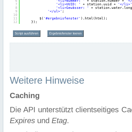
6
'<li>Nummer: '
+ station.number + 
'<
7
'<li>UUID: '
+ station.uuid + 
'</li>
8
'<li>Gewässer: '
+ station.water.lon
9
'</ul>'
;
10
11
$(
'#ergebnisfenster'
).html(html);
12
});
Script ausführen
Ergebnisfenster leeren
Weitere Hinweise
Caching
Die API unterstützt clientseitiges
Expires
und
Etag
.