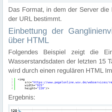
Das Format, in dem der Server die D
der URL bestimmt.
Einbettung der Ganglinienv
über HTML
Folgendes Beispiel zeigt die Ein
Wasserstandsdaten der letzten 15 T
wird durch einen regulären HTML Im
1
<img
2
src=
"
https://www.pegelonline.wsv.de/webservices/r
3
width=
"925"
4
height=
"220"
/>
Ergebnis: