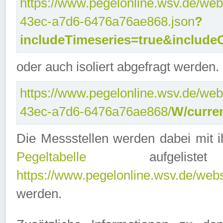
https://www.pegelonline.wsv.de/web
43ec-a7d6-6476a76ae868.json
?
includeTimeseries=true&include
oder auch isoliert abgefragt werden.
https://www.pegelonline.wsv.de/web
43ec-a7d6-6476a76ae868/
W/curre
Die Messstellen werden dabei mit ih
Pegeltabelle
aufgelist
https://www.pegelonline.wsv.de/webse
werden.