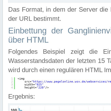
Das Format, in dem der Server die D
der URL bestimmt.
Einbettung der Ganglinienv
über HTML
Folgendes Beispiel zeigt die Ein
Wasserstandsdaten der letzten 15 T
wird durch einen regulären HTML Im
1
<img
2
src=
"
https://www.pegelonline.wsv.de/webservices/r
3
width=
"925"
4
height=
"220"
/>
Ergebnis: