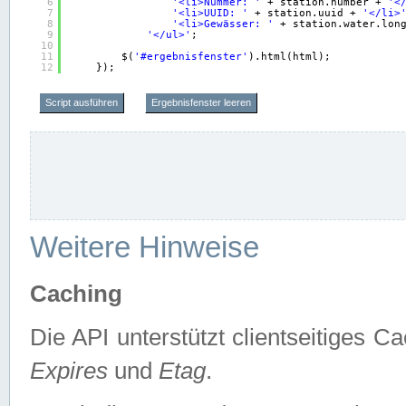
6
'<li>Nummer: '
+ station.number + 
'<
7
'<li>UUID: '
+ station.uuid + 
'</li>
8
'<li>Gewässer: '
+ station.water.lon
9
'</ul>'
;
10
11
$(
'#ergebnisfenster'
).html(html);
12
});
Script ausführen
Ergebnisfenster leeren
Weitere Hinweise
Caching
Die API unterstützt clientseitiges
Expires
und
Etag
.