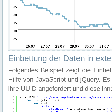
Einbettung der Daten in ext
Folgendes Beispiel zeigt die Einbe
Hilfe von JavaScript und jQuery. E
ihre UUID angefordert und diese inn
1
$.getJSON(
'
https://www.pegelonline.wsv.de/webservice
2
function
(station) {
3
var
html =
4
'<ul>'
+
5
'<li>Name: '
+ station.longname + 
'<