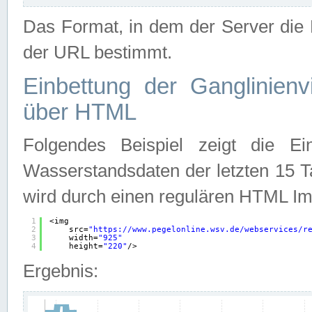
Das Format, in dem der Server die D
der URL bestimmt.
Einbettung der Ganglinienv
über HTML
Folgendes Beispiel zeigt die Ein
Wasserstandsdaten der letzten 15 T
wird durch einen regulären HTML Im
1
<img
2
src=
"
https://www.pegelonline.wsv.de/webservices/r
3
width=
"925"
4
height=
"220"
/>
Ergebnis: