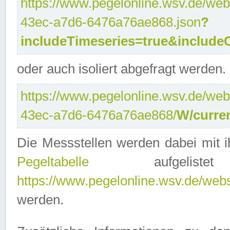
https://www.pegelonline.wsv.de/web
43ec-a7d6-6476a76ae868.json
?
includeTimeseries=true&include
oder auch isoliert abgefragt werden.
https://www.pegelonline.wsv.de/web
43ec-a7d6-6476a76ae868/
W/curre
Die Messstellen werden dabei mit ih
Pegeltabelle
aufgelist
https://www.pegelonline.wsv.de/webse
werden.