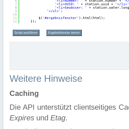
6
'<li>Nummer: '
+ station.number + 
'<
7
'<li>UUID: '
+ station.uuid + 
'</li>
8
'<li>Gewässer: '
+ station.water.lon
9
'</ul>'
;
10
11
$(
'#ergebnisfenster'
).html(html);
12
});
Script ausführen
Ergebnisfenster leeren
Weitere Hinweise
Caching
Die API unterstützt clientseitiges
Expires
und
Etag
.