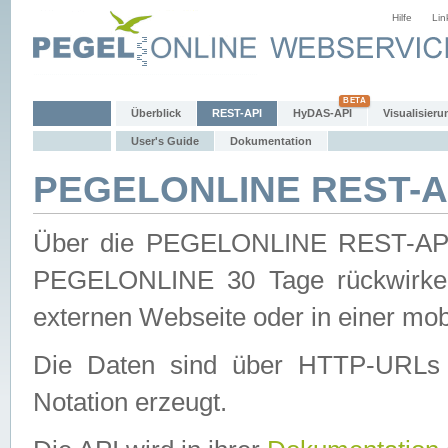
Hilfe
Lin
Überblick
REST-API
HyDAS-API
Visualisieru
User's Guide
Dokumentation
PEGELONLINE REST-AP
Über die PEGELONLINE REST-API 
PEGELONLINE 30 Tage rückwirkend
externen Webseite oder in einer mob
Die Daten sind über HTTP-URLs 
Notation erzeugt.