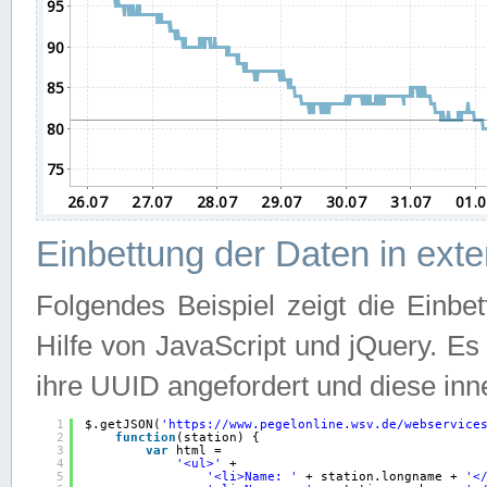
Einbettung der Daten in ext
Folgendes Beispiel zeigt die Einbe
Hilfe von JavaScript und jQuery. E
ihre UUID angefordert und diese inn
1
$.getJSON(
'
https://www.pegelonline.wsv.de/webservice
2
function
(station) {
3
var
html =
4
'<ul>'
+
5
'<li>Name: '
+ station.longname + 
'<