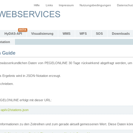
Hilfe
Links
Impressum
Nutzungsbedingungen
Datenschut
HyDAS-API
Visualisierung
WMS
WFS
SOS
Downloads
tation
 Guide
sserkundlichen Daten von PEGELONLINE 30 Tage rückwirkend abgefragt werden, um sie 
 Ergebnis wird in JSON-Notation erzeugt.
schrieben.
PEGELONLINE erfolgt mit dieser URL:
api/v2/stations.json
e Informationen zu den Zeitreihen und zum gerade aktuell gemessenen Wert. Diese Daten kö