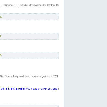
 Folgende URL ruft die Messwerte der letzten 15
5D
D
5D
. Die Darstellung wird durch einen regulären HTML
7d6-6476a76ae868/W/measurements.png?start=P15D&width=925&height=