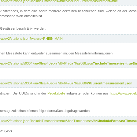
t-api/v2/stations.json?includeTimeseries=true&includeCurrentMeasurement=true
nt
timeseries
, in dem eine odere mehrere Zeitreihen beschrieben sind, welche an der Messs
 gemessene Wert enthalten ist.
te Gewässer beschränkt werden.
t-api/v2/stations.json?waters=RHEIN,MAIN
nen Messstelle kann entweder zusammen mit den Messstelleninformationen..
t-api/v2/stations/593647aa-9fea-43ec-a7d6-6476a76ae868.json
?includeTimeseries=true&
t-api/v2/stations/593647aa-9fea-43ec-a7d6-6476a76ae868/
W/currentmeasurement.json
tifiziert. Die UUIDs sind in der
Pegeltabelle
aufgelistet oder können aus
https://www.pegelo
rhersagezeitreihen können folgendermaßen abgefragt werden:
t-api/v2/stations.json?includeTimeseries=true&hasTimeseries=WV&
includeForecastTimeser
ge" (WV).