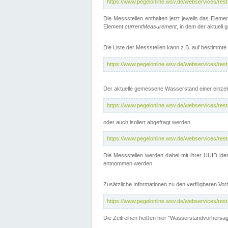
https://www.pegelonline.wsv.de/webservices/res
Die Messstellen enthalten jetzt jeweils das Eleme
Element
currentMeasurement
, in dem der aktuell
Die Liste der Messstellen kann z.B. auf bestimm
https://www.pegelonline.wsv.de/webservices/res
Der aktuelle gemessene Wasserstand einer einzel
https://www.pegelonline.wsv.de/webservices/res
oder auch isoliert abgefragt werden.
https://www.pegelonline.wsv.de/webservices/res
Die Messstellen werden dabei mit ihrer UUID iden
entnommen werden.
Zusätzliche Informationen zu den verfügbaren Vo
https://www.pegelonline.wsv.de/webservices/res
Die Zeitreihen heißen hier "Wasserstandvorhersa