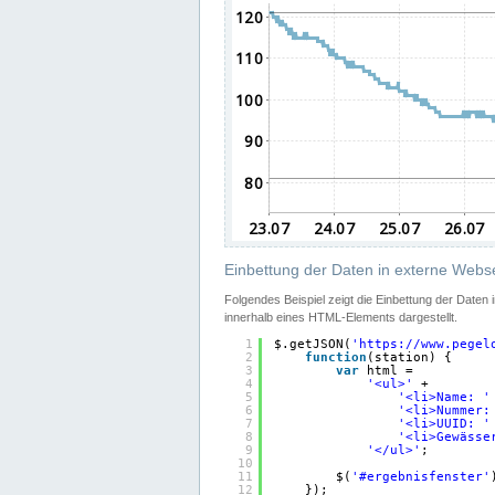
Einbettung der Daten in externe Webse
Folgendes Beispiel zeigt die Einbettung der Daten
innerhalb eines HTML-Elements dargestellt.
1
$.getJSON(
'
https://www.pegel
2
function
(station) {
3
var
html =
4
'<ul>'
+
5
'<li>Name: '
6
'<li>Nummer:
7
'<li>UUID: '
8
'<li>Gewässe
9
'</ul>'
;
10
11
$(
'#ergebnisfenster'
12
});