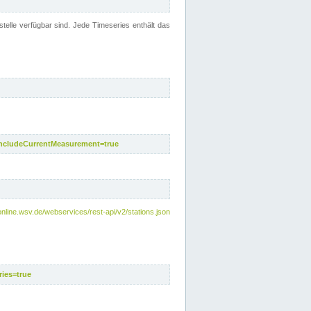
telle verfügbar sind. Jede Timeseries enthält das
includeCurrentMeasurement=true
nline.wsv.de/webservices/rest-api/v2/stations.json
ies=true