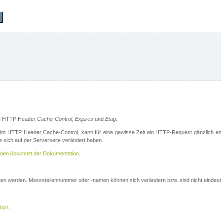
die HTTP Header
Cache-Control
,
Expires
und
Etag
.
m HTTP Header Cache-Control, kann für eine gewisse Zeit ein HTTP-Request gänzlich ent
 sich auf der Serverseite verändert haben.
den Abschnitt der Dokumentation
.
ogen werden. Messstellennummer oder -namen können sich verändern bzw. sind nicht eindeut
tion
.