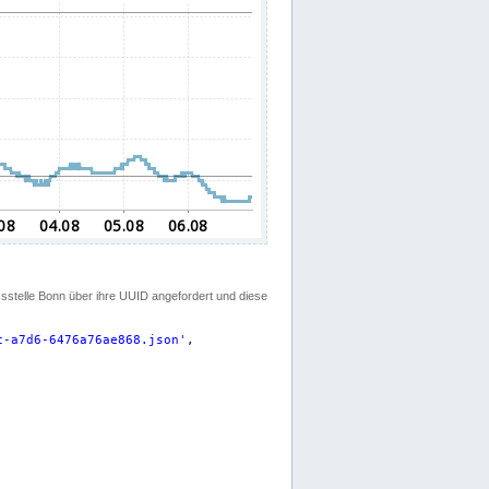
ssstelle Bonn über ihre UUID angefordert und diese
c-a7d6-6476a76ae868.json
'
,