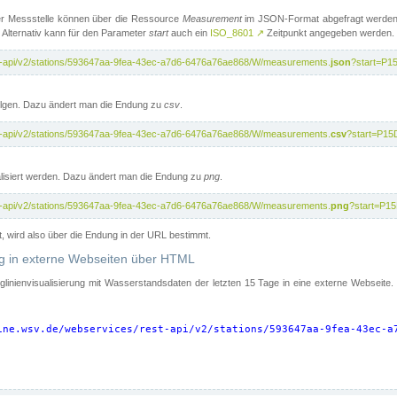
er Messstelle können über die Ressource
Measurement
im JSON-Format abgefragt werden.
 Alternativ kann für den Parameter
start
auch ein
ISO_8601
↗
Zeitpunkt angegeben werden.
st-api/v2/stations/593647aa-9fea-43ec-a7d6-6476a76ae868/W/measurements.
json
?start=P1
folgen. Dazu ändert man die Endung zu
csv
.
st-api/v2/stations/593647aa-9fea-43ec-a7d6-6476a76ae868/W/measurements.
csv
?start=P15
isiert werden. Dazu ändert man die Endung zu
png
.
st-api/v2/stations/593647aa-9fea-43ec-a7d6-6476a76ae868/W/measurements.
png
?start=P1
t, wird also über die Endung in der URL bestimmt.
ung in externe Webseiten über HTML
nglinienvisualisierung mit Wasserstandsdaten der letzten 15 Tage in eine externe Webseite
ine.wsv.de/webservices/rest-api/v2/stations/593647aa-9fea-43ec-a