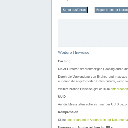
Script ausführen
Ergebnisfenster leeren
Weitere Hinweise
Caching
Die API unterstützt clientseitiges Caching durch 
Durch die Verwendung von Expires und max-age i
nur dann die angeforderten Daten zurück, wenn sie
Weiterführende Hinweise gibt es in im
entsprechen
UUID
Auf die Messstellen sollte sich nur per UUID bez
Kompression
Siehe
entsprechenden Abschnitt in der Dokumenta
Umgang mit Sonderzeichen in URLs