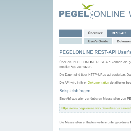
Überblick
REST-API
User's Guide
Dokumen
PEGELONLINE REST-API User's
Über die PEGELONLINE REST-API können die gewä
mobilen App zu nutzen.
Die Daten sind über HTTP-URLs adressierbar. Das
Die API wird in ihrer
Dokumentation
detaillierter be
Beispielabfragen
Eine Abfrage aller verfügbaren Messstellen von 
https://www.pegelonline.wsv.de/webservices/rest-
Die Messstellen enthalten weitere untergeordnet