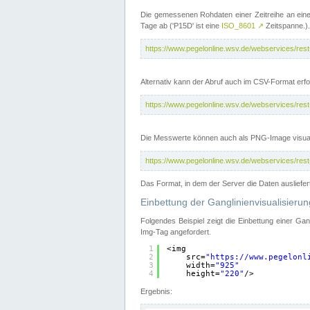
Die gemessenen Rohdaten einer Zeitreihe an ein
Tage ab ('P15D' ist eine
ISO_8601
↗
Zeitspanne.).
https://www.pegelonline.wsv.de/webservices/re
Alternativ kann der Abruf auch im CSV-Format er
https://www.pegelonline.wsv.de/webservices/re
Die Messwerte können auch als PNG-Image visual
https://www.pegelonline.wsv.de/webservices/re
Das Format, in dem der Server die Daten ausliefer
Einbettung der Ganglinienvisualisier
Folgendes Beispiel zeigt die Einbettung einer Ga
Img-Tag angefordert.
1
<img
2
src=
"
https://www.pegelonl
3
width=
"925"
4
height=
"220"
/>
Ergebnis: