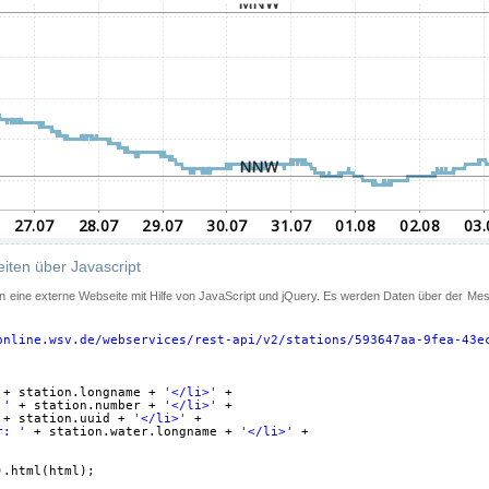
iten über Javascript
 in eine externe Webseite mit Hilfe von JavaScript und jQuery. Es werden Daten über der Me
online.wsv.de/webservices/rest-api/v2/stations/593647aa-9fea-43e
+ station.longname + 
'</li>'
+
 '
+ station.number + 
'</li>'
+
+ station.uuid + 
'</li>'
+
r: '
+ station.water.longname + 
'</li>'
+
).html(html);