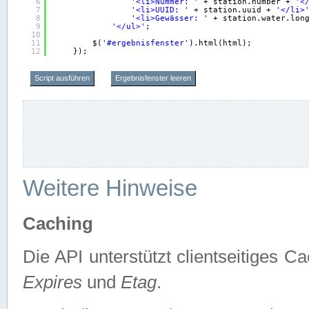
6
'<li>Nummer: '
+ station.number + 
'<
7
'<li>UUID: '
+ station.uuid + 
'</li>
8
'<li>Gewässer: '
+ station.water.lon
9
'</ul>'
;
10
11
$(
'#ergebnisfenster'
).html(html);
12
});
Script ausführen
Ergebnisfenster leeren
Weitere Hinweise
Caching
Die API unterstützt clientseitiges
Expires
und
Etag
.