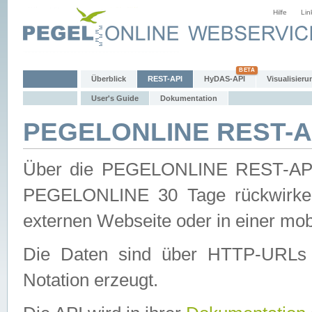
Hilfe
Lin
Überblick
REST-API
HyDAS-API
Visualisieru
User's Guide
Dokumentation
PEGELONLINE REST-AP
Über die PEGELONLINE REST-API 
PEGELONLINE 30 Tage rückwirkend
externen Webseite oder in einer mob
Die Daten sind über HTTP-URLs 
Notation erzeugt.