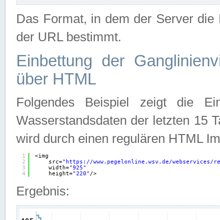
Das Format, in dem der Server die D
der URL bestimmt.
Einbettung der Ganglinienv
über HTML
Folgendes Beispiel zeigt die Ein
Wasserstandsdaten der letzten 15 T
wird durch einen regulären HTML Im
1
<img
2
src=
"
https://www.pegelonline.wsv.de/webservices/r
3
width=
"925"
4
height=
"220"
/>
Ergebnis: