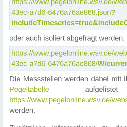
https://www.pegelonline.wsv.de/web
43ec-a7d6-6476a76ae868.json
?
includeTimeseries=true&include
oder auch isoliert abgefragt werden.
https://www.pegelonline.wsv.de/web
43ec-a7d6-6476a76ae868/
W/curre
Die Messstellen werden dabei mit ih
Pegeltabelle
aufgelist
https://www.pegelonline.wsv.de/webse
werden.