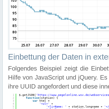
Einbettung der Daten in ext
Folgendes Beispiel zeigt die Einbe
Hilfe von JavaScript und jQuery. E
ihre UUID angefordert und diese inn
1
$.getJSON(
'
https://www.pegelonline.wsv.de/webservice
2
function
(station) {
3
var
html =
4
'<ul>'
+
5
'<li>Name: '
+ station.longname + 
'<