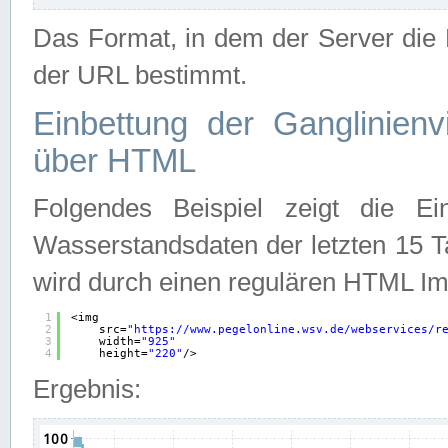
Das Format, in dem der Server die D
der URL bestimmt.
Einbettung der Ganglinienv
über HTML
Folgendes Beispiel zeigt die Ein
Wasserstandsdaten der letzten 15 T
wird durch einen regulären HTML Im
1
<img
2
src=
"
https://www.pegelonline.wsv.de/webservices/r
3
width=
"925"
4
height=
"220"
/>
Ergebnis: