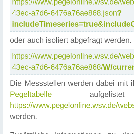
https://www.pegelonline.wsv.de/web
43ec-a7d6-6476a76ae868.json
?
includeTimeseries=true&include
oder auch isoliert abgefragt werden.
https://www.pegelonline.wsv.de/web
43ec-a7d6-6476a76ae868/
W/curre
Die Messstellen werden dabei mit ih
Pegeltabelle
aufgelist
https://www.pegelonline.wsv.de/webse
werden.