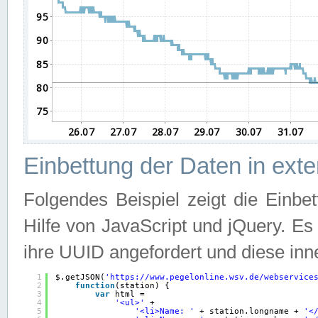
Einbettung der Daten in ext
Folgendes Beispiel zeigt die Einbe
Hilfe von JavaScript und jQuery. E
ihre UUID angefordert und diese inn
1
$.getJSON(
'
https://www.pegelonline.wsv.de/webservice
2
function
(station) {
3
var
html =
4
'<ul>'
+
5
'<li>Name: '
+ station.longname + 
'<