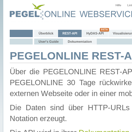
Hilfe
Lin
Überblick
REST-API
HyDAS-API
Visualisieru
User's Guide
Dokumentation
PEGELONLINE REST-AP
Über die PEGELONLINE REST-API 
PEGELONLINE 30 Tage rückwirkend
externen Webseite oder in einer mob
Die Daten sind über HTTP-URLs 
Notation erzeugt.