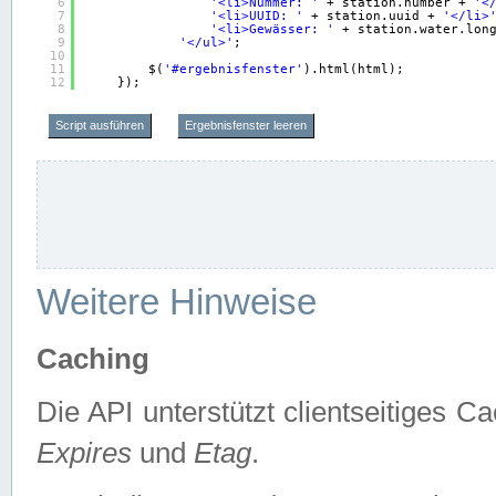
6
'<li>Nummer: '
+ station.number + 
'<
7
'<li>UUID: '
+ station.uuid + 
'</li>
8
'<li>Gewässer: '
+ station.water.lon
9
'</ul>'
;
10
11
$(
'#ergebnisfenster'
).html(html);
12
});
Script ausführen
Ergebnisfenster leeren
Weitere Hinweise
Caching
Die API unterstützt clientseitiges
Expires
und
Etag
.