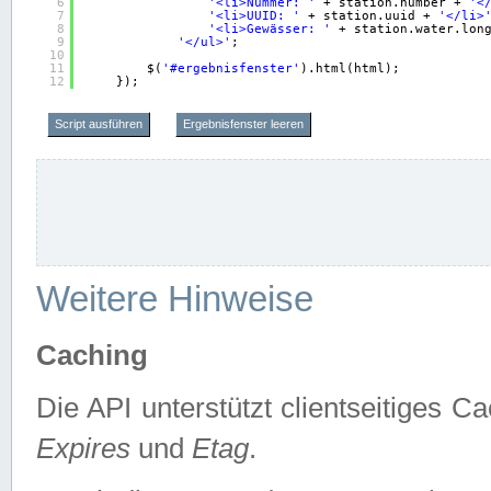
6
'<li>Nummer: '
+ station.number + 
'<
7
'<li>UUID: '
+ station.uuid + 
'</li>
8
'<li>Gewässer: '
+ station.water.lon
9
'</ul>'
;
10
11
$(
'#ergebnisfenster'
).html(html);
12
});
Script ausführen
Ergebnisfenster leeren
Weitere Hinweise
Caching
Die API unterstützt clientseitiges
Expires
und
Etag
.