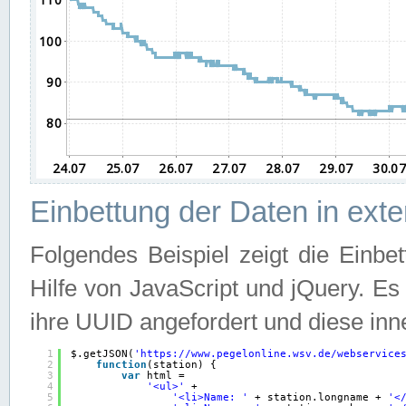
Einbettung der Daten in ext
Folgendes Beispiel zeigt die Einbe
Hilfe von JavaScript und jQuery. E
ihre UUID angefordert und diese inn
1
$.getJSON(
'
https://www.pegelonline.wsv.de/webservice
2
function
(station) {
3
var
html =
4
'<ul>'
+
5
'<li>Name: '
+ station.longname + 
'<