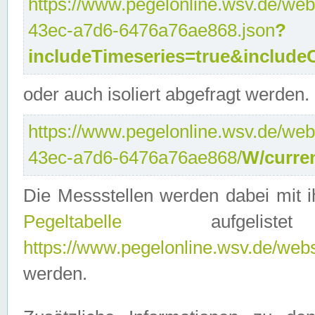
https://www.pegelonline.wsv.de/web
43ec-a7d6-6476a76ae868.json
?
includeTimeseries=true&include
oder auch isoliert abgefragt werden.
https://www.pegelonline.wsv.de/web
43ec-a7d6-6476a76ae868/
W/curre
Die Messstellen werden dabei mit ih
Pegeltabelle
aufgelist
https://www.pegelonline.wsv.de/webse
werden.