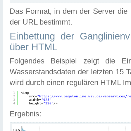
Das Format, in dem der Server die D
der URL bestimmt.
Einbettung der Ganglinienv
über HTML
Folgendes Beispiel zeigt die Ein
Wasserstandsdaten der letzten 15 T
wird durch einen regulären HTML Im
1
<img
2
src=
"
https://www.pegelonline.wsv.de/webservices/r
3
width=
"925"
4
height=
"220"
/>
Ergebnis: