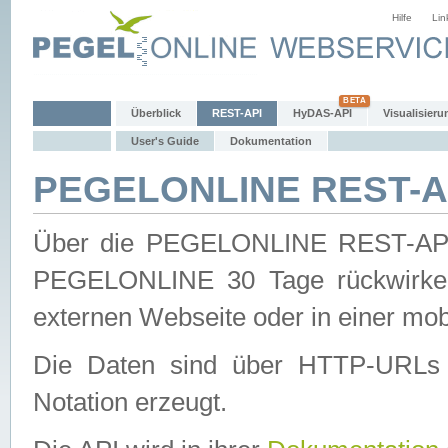
Hilfe
Lin
Überblick
REST-API
HyDAS-API
Visualisieru
User's Guide
Dokumentation
PEGELONLINE REST-AP
Über die PEGELONLINE REST-API 
PEGELONLINE 30 Tage rückwirkend
externen Webseite oder in einer mob
Die Daten sind über HTTP-URLs 
Notation erzeugt.