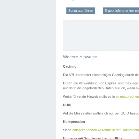
Script ausführen
Ergebnisfenster leeren
Weitere Hinweise
Caching
Die API unterstützt clientseitiges Caching durch 
Durch die Verwendung von Expires und max-age i
nur dann die angeforderten Daten zurück, wenn sie
Weiterführende Hinweise gibt es in im
entsprechen
UUID
Auf die Messstellen sollte sich nur per UUID bez
Kompression
Siehe
entsprechenden Abschnitt in der Dokumenta
Umgang mit Sonderzeichen in URLs