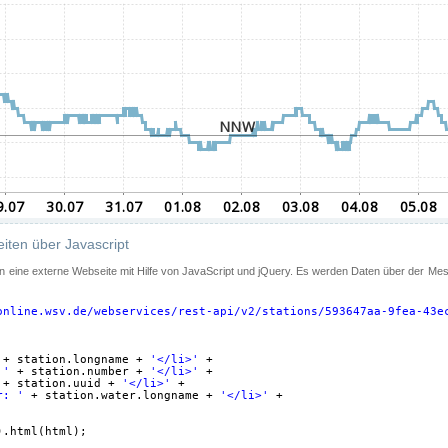
iten über Javascript
 in eine externe Webseite mit Hilfe von JavaScript und jQuery. Es werden Daten über der Me
online.wsv.de/webservices/rest-api/v2/stations/593647aa-9fea-43e
+ station.longname + 
'</li>'
+
 '
+ station.number + 
'</li>'
+
+ station.uuid + 
'</li>'
+
r: '
+ station.water.longname + 
'</li>'
+
).html(html);