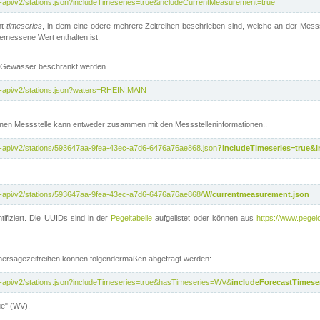
t-api/v2/stations.json?includeTimeseries=true&includeCurrentMeasurement=true
nt
timeseries
, in dem eine odere mehrere Zeitreihen beschrieben sind, welche an der Messs
 gemessene Wert enthalten ist.
te Gewässer beschränkt werden.
t-api/v2/stations.json?waters=RHEIN,MAIN
nen Messstelle kann entweder zusammen mit den Messstelleninformationen..
t-api/v2/stations/593647aa-9fea-43ec-a7d6-6476a76ae868.json
?includeTimeseries=true&
t-api/v2/stations/593647aa-9fea-43ec-a7d6-6476a76ae868/
W/currentmeasurement.json
tifiziert. Die UUIDs sind in der
Pegeltabelle
aufgelistet oder können aus
https://www.pegelo
rhersagezeitreihen können folgendermaßen abgefragt werden:
t-api/v2/stations.json?includeTimeseries=true&hasTimeseries=WV&
includeForecastTimeser
ge" (WV).