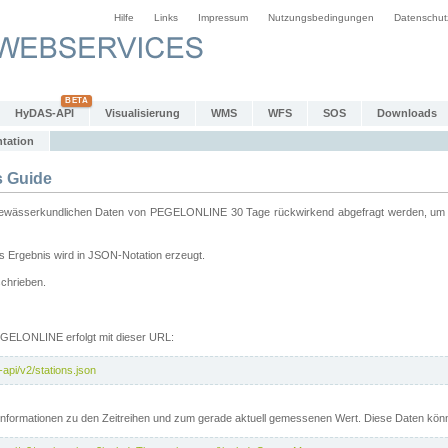
Hilfe
Links
Impressum
Nutzungsbedingungen
Datenschut
HyDAS-API
Visualisierung
WMS
WFS
SOS
Downloads
tation
 Guide
sserkundlichen Daten von PEGELONLINE 30 Tage rückwirkend abgefragt werden, um sie 
 Ergebnis wird in JSON-Notation erzeugt.
schrieben.
PEGELONLINE erfolgt mit dieser URL:
api/v2/stations.json
e Informationen zu den Zeitreihen und zum gerade aktuell gemessenen Wert. Diese Daten kö