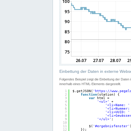
Einbettung der Daten in externe Webse
Folgendes Beispiel zeigt die Einbettung der Daten
innerhalb eines HTML-Elements dargestellt.
1
$.getJSON(
'
https://www.pegel
2
function
(station) {
3
var
html =
4
'<ul>'
+
5
'<li>Name: '
6
'<li>Nummer:
7
'<li>UUID: '
8
'<li>Gewässe
9
'</ul>'
;
10
11
$(
'#ergebnisfenster'
12
});