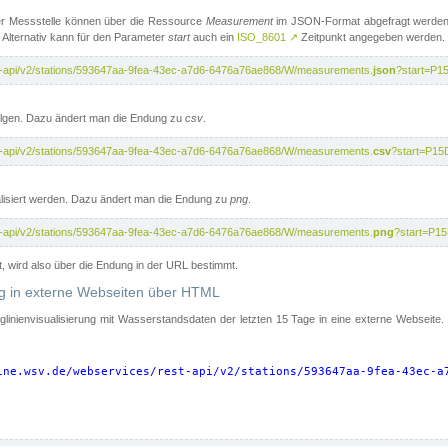
er Messstelle können über die Ressource
Measurement
im JSON-Format abgefragt werden.
 Alternativ kann für den Parameter
start
auch ein
ISO_8601
↗
Zeitpunkt angegeben werden.
st-api/v2/stations/593647aa-9fea-43ec-a7d6-6476a76ae868/W/measurements.
json
?start=P1
folgen. Dazu ändert man die Endung zu
csv
.
st-api/v2/stations/593647aa-9fea-43ec-a7d6-6476a76ae868/W/measurements.
csv
?start=P15
isiert werden. Dazu ändert man die Endung zu
png
.
st-api/v2/stations/593647aa-9fea-43ec-a7d6-6476a76ae868/W/measurements.
png
?start=P1
t, wird also über die Endung in der URL bestimmt.
ung in externe Webseiten über HTML
nglinienvisualisierung mit Wasserstandsdaten der letzten 15 Tage in eine externe Webseite
ine.wsv.de/webservices/rest-api/v2/stations/593647aa-9fea-43ec-a