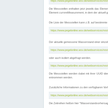
https://www.pegelonline.wsv.de/webservices/res
Die Messstellen enthalten jetzt jeweils das Eleme
Element
currentMeasurement
, in dem der aktuell
Die Liste der Messstellen kann z.B. auf bestimm
https://www.pegelonline.wsv.de/webservices/res
Der aktuelle gemessene Wasserstand einer einzel
https://www.pegelonline.wsv.de/webservices/res
oder auch isoliert abgefragt werden.
https://www.pegelonline.wsv.de/webservices/res
Die Messstellen werden dabei mit ihrer UUID iden
entnommen werden.
Zusätzliche Informationen zu den verfügbaren Vo
https://www.pegelonline.wsv.de/webservices/res
Die Zeitreihen heißen hier "Wasserstandvorhersa