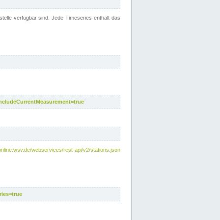
telle verfügbar sind. Jede Timeseries enthält das
includeCurrentMeasurement=true
nline.wsv.de/webservices/rest-api/v2/stations.json
ies=true