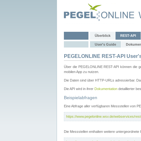
Überblick
REST-API
User's Guide
Dokumen
PEGELONLINE REST-API User's
Über die PEGELONLINE REST-API können die gewä
mobilen App zu nutzen.
Die Daten sind über HTTP-URLs adressierbar. Das
Die API wird in ihrer
Dokumentation
detaillierter be
Beispielabfragen
Eine Abfrage aller verfügbaren Messstellen von 
https://www.pegelonline.wsv.de/webservices/rest-
Die Messstellen enthalten weitere untergeordnet