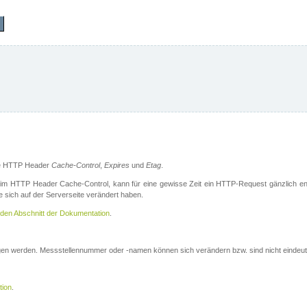
die HTTP Header
Cache-Control
,
Expires
und
Etag
.
m HTTP Header Cache-Control, kann für eine gewisse Zeit ein HTTP-Request gänzlich ent
 sich auf der Serverseite verändert haben.
den Abschnitt der Dokumentation
.
ogen werden. Messstellennummer oder -namen können sich verändern bzw. sind nicht eindeut
tion
.