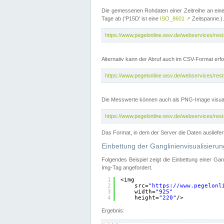
Die gemessenen Rohdaten einer Zeitreihe an ein
Tage ab ('P15D' ist eine
ISO_8601
↗
Zeitspanne.).
https://www.pegelonline.wsv.de/webservices/re
Alternativ kann der Abruf auch im CSV-Format er
https://www.pegelonline.wsv.de/webservices/re
Die Messwerte können auch als PNG-Image visual
https://www.pegelonline.wsv.de/webservices/re
Das Format, in dem der Server die Daten ausliefer
Einbettung der Ganglinienvisualisier
Folgendes Beispiel zeigt die Einbettung einer Ga
Img-Tag angefordert.
1
<img
2
src=
"
https://www.pegelonl
3
width=
"925"
4
height=
"220"
/>
Ergebnis: