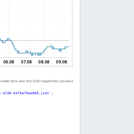
ssstelle Bonn über ihre UUID angefordert und diese
c-a7d6-6476a76ae868.json
'
,