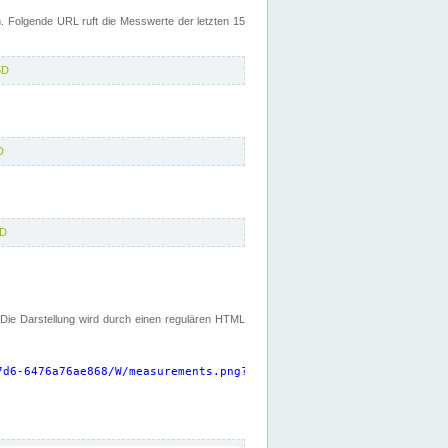
 Folgende URL ruft die Messwerte der letzten 15
5D
D
5D
. Die Darstellung wird durch einen regulären HTML
7d6-6476a76ae868/W/measurements.png?start=P15D&width=925&height=