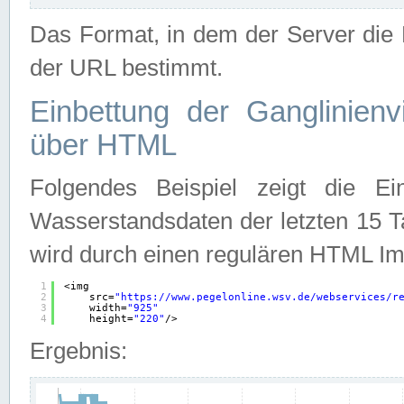
Das Format, in dem der Server die D
der URL bestimmt.
Einbettung der Ganglinienv
über HTML
Folgendes Beispiel zeigt die Ein
Wasserstandsdaten der letzten 15 T
wird durch einen regulären HTML Im
1
<img
2
src=
"
https://www.pegelonline.wsv.de/webservices/r
3
width=
"925"
4
height=
"220"
/>
Ergebnis: