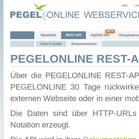
Hilfe
Lin
Überblick
REST-API
HyDAS-API
Visualisieru
User's Guide
Dokumentation
PEGELONLINE REST-AP
Über die PEGELONLINE REST-API 
PEGELONLINE 30 Tage rückwirkend
externen Webseite oder in einer mob
Die Daten sind über HTTP-URLs 
Notation erzeugt.