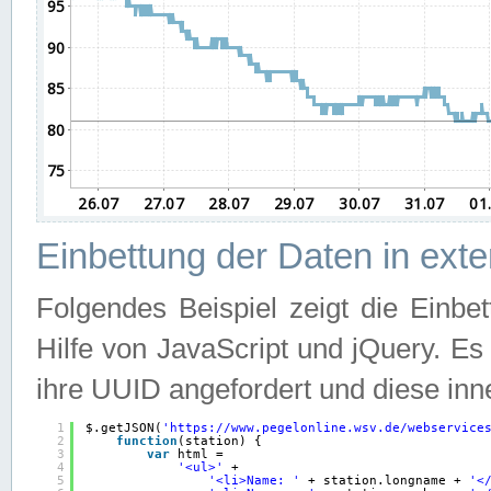
Einbettung der Daten in ext
Folgendes Beispiel zeigt die Einbe
Hilfe von JavaScript und jQuery. E
ihre UUID angefordert und diese inn
1
$.getJSON(
'
https://www.pegelonline.wsv.de/webservice
2
function
(station) {
3
var
html =
4
'<ul>'
+
5
'<li>Name: '
+ station.longname + 
'<