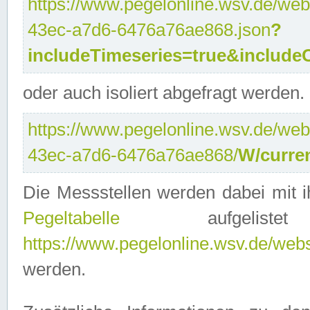
https://www.pegelonline.wsv.de/web
43ec-a7d6-6476a76ae868.json
?
includeTimeseries=true&include
oder auch isoliert abgefragt werden.
https://www.pegelonline.wsv.de/web
43ec-a7d6-6476a76ae868/
W/curre
Die Messstellen werden dabei mit ih
Pegeltabelle
aufgelist
https://www.pegelonline.wsv.de/webse
werden.