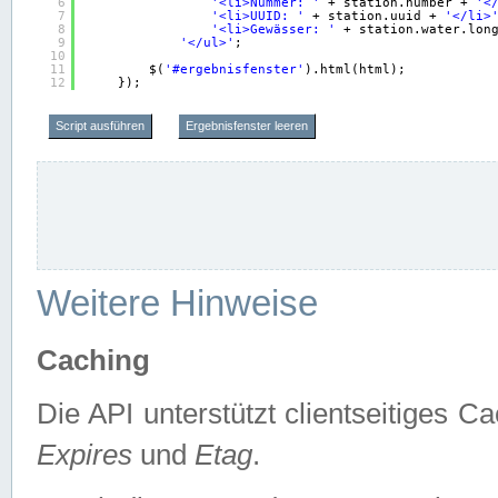
6
'<li>Nummer: '
+ station.number + 
'<
7
'<li>UUID: '
+ station.uuid + 
'</li>
8
'<li>Gewässer: '
+ station.water.lon
9
'</ul>'
;
10
11
$(
'#ergebnisfenster'
).html(html);
12
});
Script ausführen
Ergebnisfenster leeren
Weitere Hinweise
Caching
Die API unterstützt clientseitiges
Expires
und
Etag
.