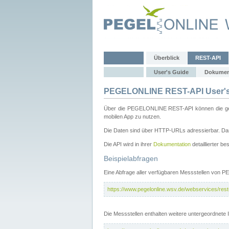
Überblick
REST-API
User's Guide
Dokumen
PEGELONLINE REST-API User's
Über die PEGELONLINE REST-API können die gewä
mobilen App zu nutzen.
Die Daten sind über HTTP-URLs adressierbar. Das
Die API wird in ihrer
Dokumentation
detaillierter be
Beispielabfragen
Eine Abfrage aller verfügbaren Messstellen von 
https://www.pegelonline.wsv.de/webservices/rest-
Die Messstellen enthalten weitere untergeordnet