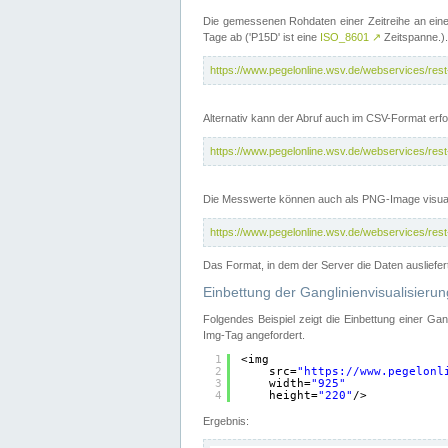
Die gemessenen Rohdaten einer Zeitreihe an ein
Tage ab ('P15D' ist eine
ISO_8601
↗
Zeitspanne.).
https://www.pegelonline.wsv.de/webservices/re
Alternativ kann der Abruf auch im CSV-Format er
https://www.pegelonline.wsv.de/webservices/re
Die Messwerte können auch als PNG-Image visual
https://www.pegelonline.wsv.de/webservices/re
Das Format, in dem der Server die Daten ausliefer
Einbettung der Ganglinienvisualisier
Folgendes Beispiel zeigt die Einbettung einer Ga
Img-Tag angefordert.
1
<img
2
src=
"
https://www.pegelonl
3
width=
"925"
4
height=
"220"
/>
Ergebnis: