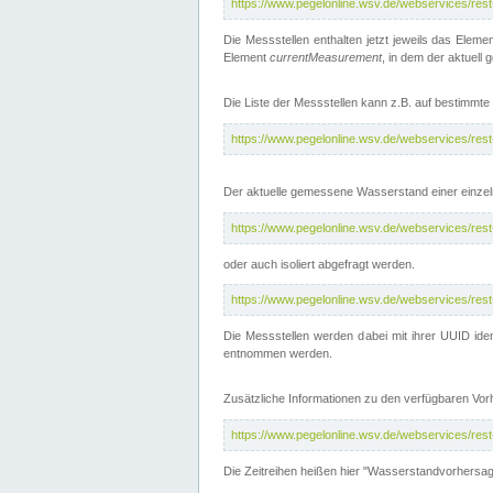
https://www.pegelonline.wsv.de/webservices/res
Die Messstellen enthalten jetzt jeweils das Eleme
Element
currentMeasurement
, in dem der aktuell
Die Liste der Messstellen kann z.B. auf bestimm
https://www.pegelonline.wsv.de/webservices/res
Der aktuelle gemessene Wasserstand einer einzel
https://www.pegelonline.wsv.de/webservices/res
oder auch isoliert abgefragt werden.
https://www.pegelonline.wsv.de/webservices/res
Die Messstellen werden dabei mit ihrer UUID iden
entnommen werden.
Zusätzliche Informationen zu den verfügbaren Vo
https://www.pegelonline.wsv.de/webservices/res
Die Zeitreihen heißen hier "Wasserstandvorhersa