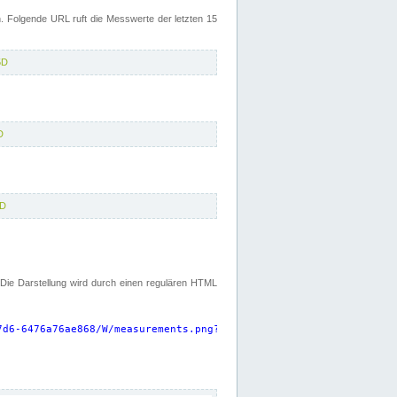
 Folgende URL ruft die Messwerte der letzten 15
5D
D
5D
. Die Darstellung wird durch einen regulären HTML
7d6-6476a76ae868/W/measurements.png?start=P15D&width=925&height=