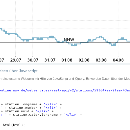
iten über Javascript
 in eine externe Webseite mit Hilfe von JavaScript und jQuery. Es werden Daten über der Me
online.wsv.de/webservices/rest-api/v2/stations/593647aa-9fea-43e
+ station.longname + 
'</li>'
+
 '
+ station.number + 
'</li>'
+
+ station.uuid + 
'</li>'
+
r: '
+ station.water.longname + 
'</li>'
+
).html(html);