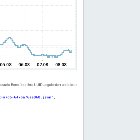
ssstelle Bonn über ihre UUID angefordert und diese
c-a7d6-6476a76ae868.json
'
,