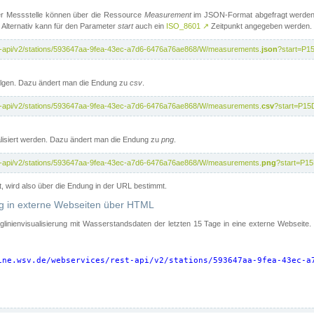
er Messstelle können über die Ressource
Measurement
im JSON-Format abgefragt werden.
 Alternativ kann für den Parameter
start
auch ein
ISO_8601
↗
Zeitpunkt angegeben werden.
st-api/v2/stations/593647aa-9fea-43ec-a7d6-6476a76ae868/W/measurements.
json
?start=P1
folgen. Dazu ändert man die Endung zu
csv
.
st-api/v2/stations/593647aa-9fea-43ec-a7d6-6476a76ae868/W/measurements.
csv
?start=P15
isiert werden. Dazu ändert man die Endung zu
png
.
st-api/v2/stations/593647aa-9fea-43ec-a7d6-6476a76ae868/W/measurements.
png
?start=P1
t, wird also über die Endung in der URL bestimmt.
ung in externe Webseiten über HTML
nglinienvisualisierung mit Wasserstandsdaten der letzten 15 Tage in eine externe Webseite
ine.wsv.de/webservices/rest-api/v2/stations/593647aa-9fea-43ec-a