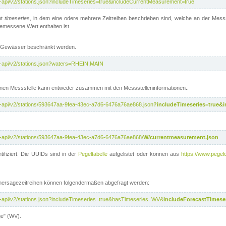
t-api/v2/stations.json?includeTimeseries=true&includeCurrentMeasurement=true
nt
timeseries
, in dem eine odere mehrere Zeitreihen beschrieben sind, welche an der Messs
 gemessene Wert enthalten ist.
te Gewässer beschränkt werden.
t-api/v2/stations.json?waters=RHEIN,MAIN
nen Messstelle kann entweder zusammen mit den Messstelleninformationen..
t-api/v2/stations/593647aa-9fea-43ec-a7d6-6476a76ae868.json
?includeTimeseries=true&
t-api/v2/stations/593647aa-9fea-43ec-a7d6-6476a76ae868/
W/currentmeasurement.json
tifiziert. Die UUIDs sind in der
Pegeltabelle
aufgelistet oder können aus
https://www.pegelo
rhersagezeitreihen können folgendermaßen abgefragt werden:
t-api/v2/stations.json?includeTimeseries=true&hasTimeseries=WV&
includeForecastTimeser
ge" (WV).