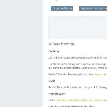
Script ausführen
Ergebnisfenster leeren
Weitere Hinweise
Caching
Die API unterstützt clientseitiges Caching durch 
Durch die Verwendung von Expires und max-age i
nur dann die angeforderten Daten zurück, wenn sie
Weiterführende Hinweise gibt es in im
entsprechen
UUID
Auf die Messstellen sollte sich nur per UUID bez
Kompression
Siehe
entsprechenden Abschnitt in der Dokumenta
Umgang mit Sonderzeichen in URLs