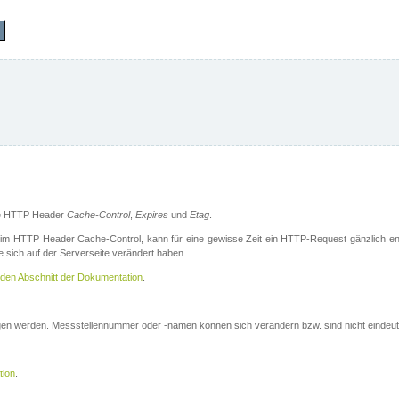
die HTTP Header
Cache-Control
,
Expires
und
Etag
.
m HTTP Header Cache-Control, kann für eine gewisse Zeit ein HTTP-Request gänzlich ent
 sich auf der Serverseite verändert haben.
den Abschnitt der Dokumentation
.
ogen werden. Messstellennummer oder -namen können sich verändern bzw. sind nicht eindeut
tion
.