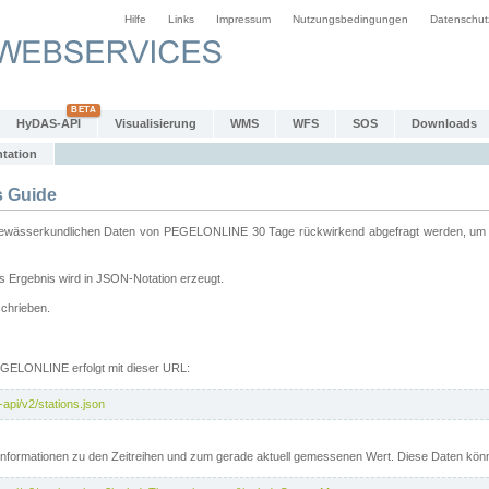
Hilfe
Links
Impressum
Nutzungsbedingungen
Datenschut
HyDAS-API
Visualisierung
WMS
WFS
SOS
Downloads
tation
 Guide
sserkundlichen Daten von PEGELONLINE 30 Tage rückwirkend abgefragt werden, um sie 
 Ergebnis wird in JSON-Notation erzeugt.
schrieben.
PEGELONLINE erfolgt mit dieser URL:
api/v2/stations.json
e Informationen zu den Zeitreihen und zum gerade aktuell gemessenen Wert. Diese Daten kö