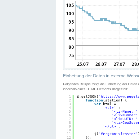
Einbettung der Daten in externe Webse
Folgendes Beispiel zeigt die Einbettung der Daten
innerhalb eines HTML-Elements dargestellt.
1
$.getJSON(
'
https://www.pegel
2
function
(station) {
3
var
html =
4
'<ul>'
+
5
'<li>Name: '
6
'<li>Nummer:
7
'<li>UUID: '
8
'<li>Gewässe
9
'</ul>'
;
10
11
$(
'#ergebnisfenster'
12
});