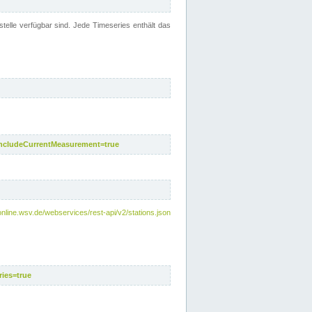
telle verfügbar sind. Jede Timeseries enthält das
includeCurrentMeasurement=true
nline.wsv.de/webservices/rest-api/v2/stations.json
ies=true