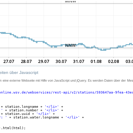
iten über Javascript
 in eine externe Webseite mit Hilfe von JavaScript und jQuery. Es werden Daten über der Me
online.wsv.de/webservices/rest-api/v2/stations/593647aa-9fea-43e
+ station.longname + 
'</li>'
+
 '
+ station.number + 
'</li>'
+
+ station.uuid + 
'</li>'
+
r: '
+ station.water.longname + 
'</li>'
+
).html(html);