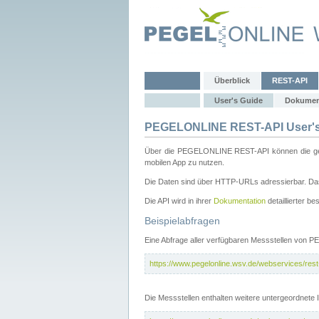
Überblick
REST-API
User's Guide
Dokumen
PEGELONLINE REST-API User's
Über die PEGELONLINE REST-API können die gewä
mobilen App zu nutzen.
Die Daten sind über HTTP-URLs adressierbar. Das
Die API wird in ihrer
Dokumentation
detaillierter be
Beispielabfragen
Eine Abfrage aller verfügbaren Messstellen von 
https://www.pegelonline.wsv.de/webservices/rest-
Die Messstellen enthalten weitere untergeordnet