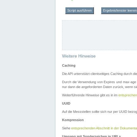
Script ausführen
Ergebnisfenster leeren
Weitere Hinweise
Caching
Die API unterstützt clientseitiges Caching durch 
Durch die Verwendung von Expires und max-age i
nur dann die angeforderten Daten zurück, wenn sie
Weiterführende Hinweise gibt es in im
entsprechen
UUID
Auf die Messstellen sollte sich nur per UUID bez
Kompression
Siehe
entsprechenden Abschnitt in der Dokumenta
Umgang mit Sonderzeichen in URLs