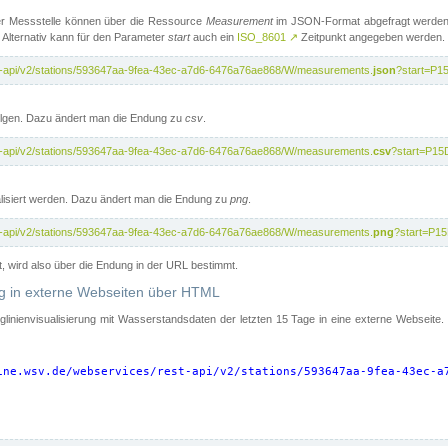
er Messstelle können über die Ressource
Measurement
im JSON-Format abgefragt werden.
 Alternativ kann für den Parameter
start
auch ein
ISO_8601
↗
Zeitpunkt angegeben werden.
st-api/v2/stations/593647aa-9fea-43ec-a7d6-6476a76ae868/W/measurements.
json
?start=P1
folgen. Dazu ändert man die Endung zu
csv
.
st-api/v2/stations/593647aa-9fea-43ec-a7d6-6476a76ae868/W/measurements.
csv
?start=P15
isiert werden. Dazu ändert man die Endung zu
png
.
st-api/v2/stations/593647aa-9fea-43ec-a7d6-6476a76ae868/W/measurements.
png
?start=P1
t, wird also über die Endung in der URL bestimmt.
ung in externe Webseiten über HTML
nglinienvisualisierung mit Wasserstandsdaten der letzten 15 Tage in eine externe Webseite
ine.wsv.de/webservices/rest-api/v2/stations/593647aa-9fea-43ec-a