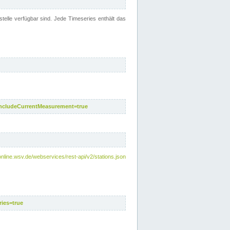
telle verfügbar sind. Jede Timeseries enthält das
includeCurrentMeasurement=true
nline.wsv.de/webservices/rest-api/v2/stations.json
ies=true