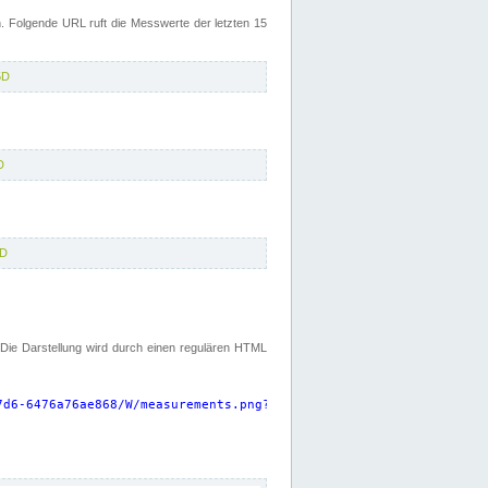
 Folgende URL ruft die Messwerte der letzten 15
5D
D
5D
. Die Darstellung wird durch einen regulären HTML
7d6-6476a76ae868/W/measurements.png?start=P15D&width=925&height=