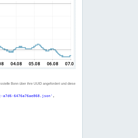
ssstelle Bonn über ihre UUID angefordert und diese
c-a7d6-6476a76ae868.json
'
,