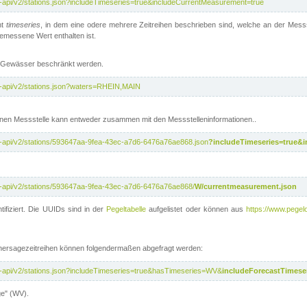
t-api/v2/stations.json?includeTimeseries=true&includeCurrentMeasurement=true
nt
timeseries
, in dem eine odere mehrere Zeitreihen beschrieben sind, welche an der Messs
 gemessene Wert enthalten ist.
te Gewässer beschränkt werden.
t-api/v2/stations.json?waters=RHEIN,MAIN
nen Messstelle kann entweder zusammen mit den Messstelleninformationen..
t-api/v2/stations/593647aa-9fea-43ec-a7d6-6476a76ae868.json
?includeTimeseries=true&
t-api/v2/stations/593647aa-9fea-43ec-a7d6-6476a76ae868/
W/currentmeasurement.json
tifiziert. Die UUIDs sind in der
Pegeltabelle
aufgelistet oder können aus
https://www.pegelo
rhersagezeitreihen können folgendermaßen abgefragt werden:
t-api/v2/stations.json?includeTimeseries=true&hasTimeseries=WV&
includeForecastTimeser
ge" (WV).