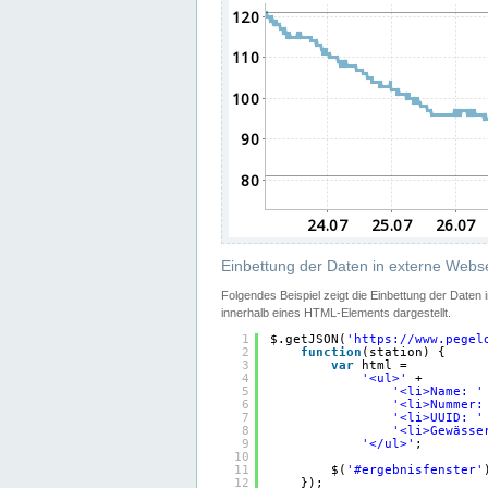
Einbettung der Daten in externe Webse
Folgendes Beispiel zeigt die Einbettung der Daten
innerhalb eines HTML-Elements dargestellt.
1
$.getJSON(
'
https://www.pegel
2
function
(station) {
3
var
html =
4
'<ul>'
+
5
'<li>Name: '
6
'<li>Nummer:
7
'<li>UUID: '
8
'<li>Gewässe
9
'</ul>'
;
10
11
$(
'#ergebnisfenster'
12
});