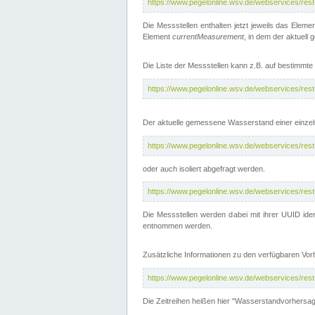
https://www.pegelonline.wsv.de/webservices/res
Die Messstellen enthalten jetzt jeweils das Eleme
Element
currentMeasurement
, in dem der aktuell
Die Liste der Messstellen kann z.B. auf bestimm
https://www.pegelonline.wsv.de/webservices/res
Der aktuelle gemessene Wasserstand einer einzel
https://www.pegelonline.wsv.de/webservices/res
oder auch isoliert abgefragt werden.
https://www.pegelonline.wsv.de/webservices/res
Die Messstellen werden dabei mit ihrer UUID iden
entnommen werden.
Zusätzliche Informationen zu den verfügbaren Vo
https://www.pegelonline.wsv.de/webservices/res
Die Zeitreihen heißen hier "Wasserstandvorhersa