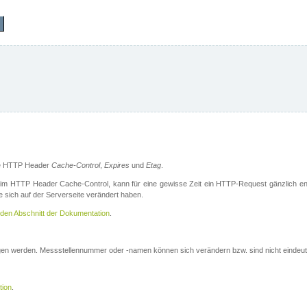
die HTTP Header
Cache-Control
,
Expires
und
Etag
.
m HTTP Header Cache-Control, kann für eine gewisse Zeit ein HTTP-Request gänzlich ent
 sich auf der Serverseite verändert haben.
den Abschnitt der Dokumentation
.
ogen werden. Messstellennummer oder -namen können sich verändern bzw. sind nicht eindeut
tion
.