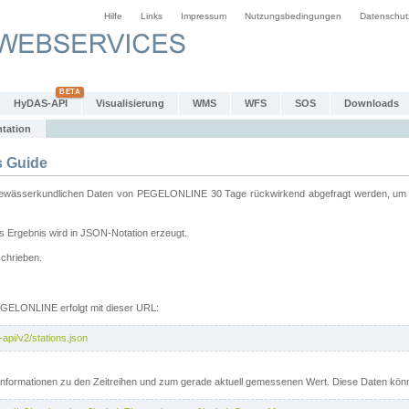
Hilfe
Links
Impressum
Nutzungsbedingungen
Datenschut
HyDAS-API
Visualisierung
WMS
WFS
SOS
Downloads
tation
 Guide
sserkundlichen Daten von PEGELONLINE 30 Tage rückwirkend abgefragt werden, um sie 
 Ergebnis wird in JSON-Notation erzeugt.
schrieben.
PEGELONLINE erfolgt mit dieser URL:
api/v2/stations.json
e Informationen zu den Zeitreihen und zum gerade aktuell gemessenen Wert. Diese Daten kö