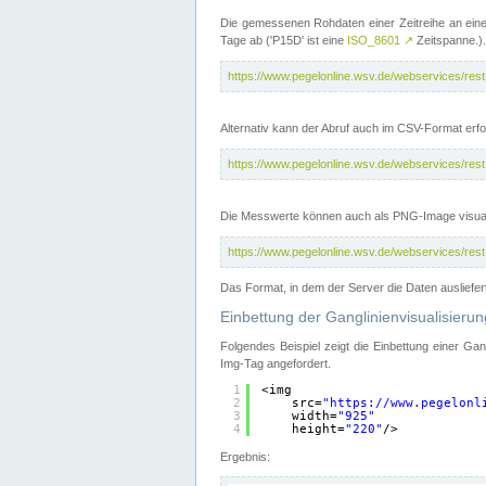
Die gemessenen Rohdaten einer Zeitreihe an ein
Tage ab ('P15D' ist eine
ISO_8601
↗
Zeitspanne.).
https://www.pegelonline.wsv.de/webservices/re
Alternativ kann der Abruf auch im CSV-Format er
https://www.pegelonline.wsv.de/webservices/re
Die Messwerte können auch als PNG-Image visual
https://www.pegelonline.wsv.de/webservices/re
Das Format, in dem der Server die Daten ausliefer
Einbettung der Ganglinienvisualisier
Folgendes Beispiel zeigt die Einbettung einer Ga
Img-Tag angefordert.
1
<img
2
src=
"
https://www.pegelonl
3
width=
"925"
4
height=
"220"
/>
Ergebnis: