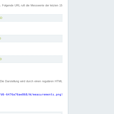
 Folgende URL ruft die Messwerte der letzten 15
5D
D
5D
. Die Darstellung wird durch einen regulären HTML
7d6-6476a76ae868/W/measurements.png?start=P15D&width=925&height=