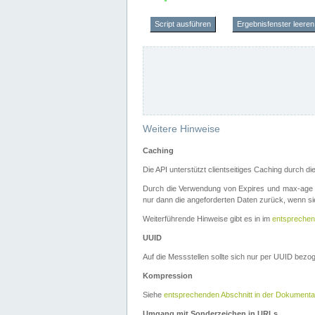
Script ausführen
Ergebnisfenster leeren
Weitere Hinweise
Caching
Die API unterstützt clientseitiges Caching durch 
Durch die Verwendung von Expires und max-age i
nur dann die angeforderten Daten zurück, wenn sie
Weiterführende Hinweise gibt es in im
entsprechen
UUID
Auf die Messstellen sollte sich nur per UUID bez
Kompression
Siehe
entsprechenden Abschnitt in der Dokumenta
Umgang mit Sonderzeichen in URLs