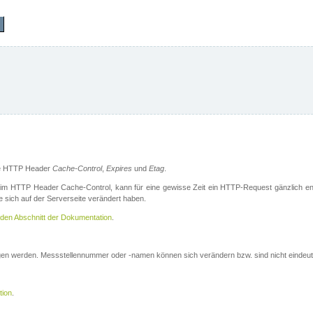
die HTTP Header
Cache-Control
,
Expires
und
Etag
.
m HTTP Header Cache-Control, kann für eine gewisse Zeit ein HTTP-Request gänzlich ent
 sich auf der Serverseite verändert haben.
den Abschnitt der Dokumentation
.
ogen werden. Messstellennummer oder -namen können sich verändern bzw. sind nicht eindeut
tion
.