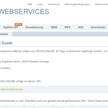
Hilfe
Links
Impressum
Nutzungsbedingungen
Datenschut
HyDAS-API
Visualisierung
WMS
WFS
SOS
Downloads
tation
 Guide
sserkundlichen Daten von PEGELONLINE 30 Tage rückwirkend abgefragt werden, um sie 
 Ergebnis wird in JSON-Notation erzeugt.
schrieben.
PEGELONLINE erfolgt mit dieser URL:
api/v2/stations.json
e Informationen zu den Zeitreihen und zum gerade aktuell gemessenen Wert. Diese Daten kö