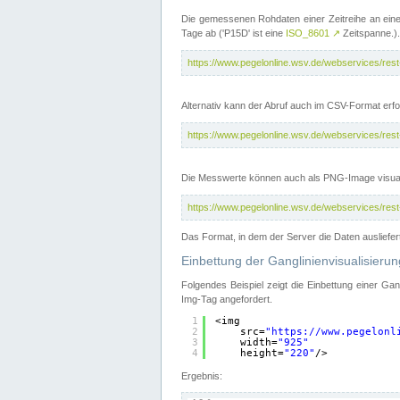
Die gemessenen Rohdaten einer Zeitreihe an ein
Tage ab ('P15D' ist eine
ISO_8601
↗
Zeitspanne.).
https://www.pegelonline.wsv.de/webservices/re
Alternativ kann der Abruf auch im CSV-Format er
https://www.pegelonline.wsv.de/webservices/re
Die Messwerte können auch als PNG-Image visual
https://www.pegelonline.wsv.de/webservices/re
Das Format, in dem der Server die Daten ausliefer
Einbettung der Ganglinienvisualisier
Folgendes Beispiel zeigt die Einbettung einer Ga
Img-Tag angefordert.
1
<img
2
src=
"
https://www.pegelonl
3
width=
"925"
4
height=
"220"
/>
Ergebnis: