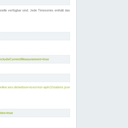
telle verfügbar sind. Jede Timeseries enthält das
includeCurrentMeasurement=true
nline.wsv.de/webservices/rest-api/v2/stations.json
ies=true