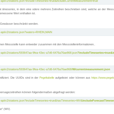
t-api/v2/stations.json?includeTimeseries=true&includeCurrentMeasurement=true
nt
timeseries
, in dem eine odere mehrere Zeitreihen beschrieben sind, welche an der Messs
 gemessene Wert enthalten ist.
te Gewässer beschränkt werden.
t-api/v2/stations.json?waters=RHEIN,MAIN
nen Messstelle kann entweder zusammen mit den Messstelleninformationen..
t-api/v2/stations/593647aa-9fea-43ec-a7d6-6476a76ae868.json
?includeTimeseries=true&
t-api/v2/stations/593647aa-9fea-43ec-a7d6-6476a76ae868/
W/currentmeasurement.json
tifiziert. Die UUIDs sind in der
Pegeltabelle
aufgelistet oder können aus
https://www.pegelo
rhersagezeitreihen können folgendermaßen abgefragt werden:
t-api/v2/stations.json?includeTimeseries=true&hasTimeseries=WV&
includeForecastTimeser
ge" (WV).