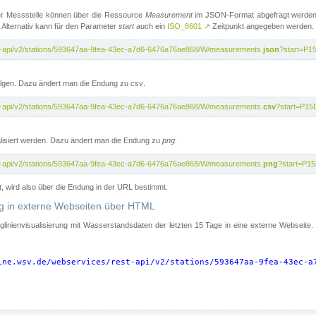
er Messstelle können über die Ressource
Measurement
im JSON-Format abgefragt werden.
 Alternativ kann für den Parameter
start
auch ein
ISO_8601
↗
Zeitpunkt angegeben werden.
st-api/v2/stations/593647aa-9fea-43ec-a7d6-6476a76ae868/W/measurements.
json
?start=P1
folgen. Dazu ändert man die Endung zu
csv
.
st-api/v2/stations/593647aa-9fea-43ec-a7d6-6476a76ae868/W/measurements.
csv
?start=P15
isiert werden. Dazu ändert man die Endung zu
png
.
st-api/v2/stations/593647aa-9fea-43ec-a7d6-6476a76ae868/W/measurements.
png
?start=P1
t, wird also über die Endung in der URL bestimmt.
ung in externe Webseiten über HTML
nglinienvisualisierung mit Wasserstandsdaten der letzten 15 Tage in eine externe Webseite
ine.wsv.de/webservices/rest-api/v2/stations/593647aa-9fea-43ec-a