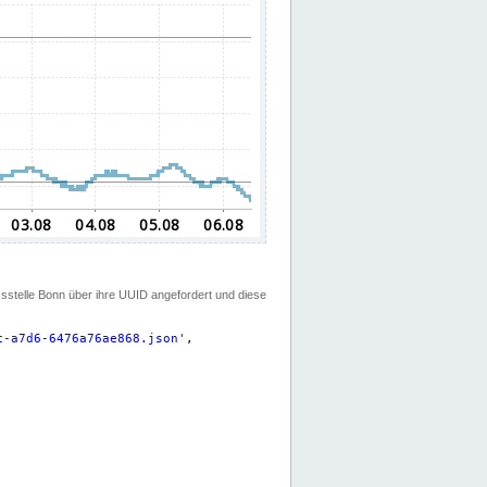
ssstelle Bonn über ihre UUID angefordert und diese
c-a7d6-6476a76ae868.json
'
,