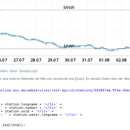
iten über Javascript
 in eine externe Webseite mit Hilfe von JavaScript und jQuery. Es werden Daten über der Me
online.wsv.de/webservices/rest-api/v2/stations/593647aa-9fea-43e
+ station.longname + 
'</li>'
+
 '
+ station.number + 
'</li>'
+
+ station.uuid + 
'</li>'
+
r: '
+ station.water.longname + 
'</li>'
+
).html(html);