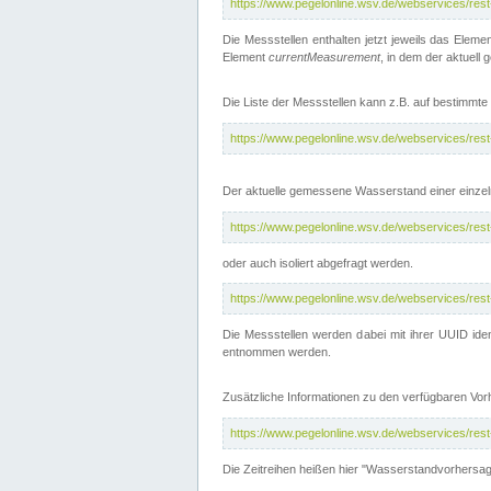
https://www.pegelonline.wsv.de/webservices/res
Die Messstellen enthalten jetzt jeweils das Eleme
Element
currentMeasurement
, in dem der aktuell
Die Liste der Messstellen kann z.B. auf bestimm
https://www.pegelonline.wsv.de/webservices/res
Der aktuelle gemessene Wasserstand einer einzel
https://www.pegelonline.wsv.de/webservices/res
oder auch isoliert abgefragt werden.
https://www.pegelonline.wsv.de/webservices/res
Die Messstellen werden dabei mit ihrer UUID iden
entnommen werden.
Zusätzliche Informationen zu den verfügbaren Vo
https://www.pegelonline.wsv.de/webservices/res
Die Zeitreihen heißen hier "Wasserstandvorhersa