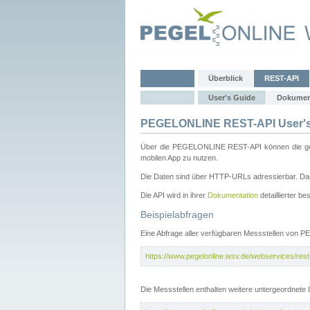
Überblick
REST-API
User's Guide
Dokumen
PEGELONLINE REST-API User's
Über die PEGELONLINE REST-API können die gewä
mobilen App zu nutzen.
Die Daten sind über HTTP-URLs adressierbar. Das
Die API wird in ihrer
Dokumentation
detaillierter be
Beispielabfragen
Eine Abfrage aller verfügbaren Messstellen von 
https://www.pegelonline.wsv.de/webservices/rest-
Die Messstellen enthalten weitere untergeordnet