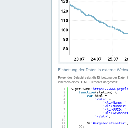
Einbettung der Daten in externe Webse
Folgendes Beispiel zeigt die Einbettung der Daten
innerhalb eines HTML-Elements dargestellt.
1
$.getJSON(
'
https://www.pegel
2
function
(station) {
3
var
html =
4
'<ul>'
+
5
'<li>Name: '
6
'<li>Nummer:
7
'<li>UUID: '
8
'<li>Gewässe
9
'</ul>'
;
10
11
$(
'#ergebnisfenster'
12
});